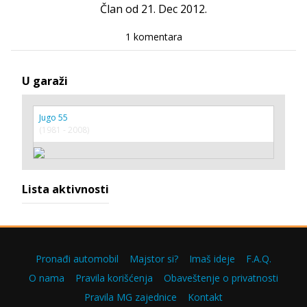
Član od 21. Dec 2012.
1 komentara
U garaži
Jugo 55
(1981 - 2008)
Lista aktivnosti
Pronađi automobil
Majstor si?
Imaš ideje
F.A.Q.
O nama
Pravila korišćenja
Obaveštenje o privatnosti
Pravila MG zajednice
Kontakt