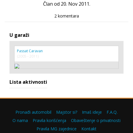
Član od 20. Nov 2011.
2 komentara
U garaži
Passat Caravan
(2005 - 2011)
Lista aktivnosti
Pronađi automobil
Majstor si?
Imaš ideje
F.A.Q.
O nama
Pravila korišćenja
Obaveštenje o privatnosti
Pravila MG zajednice
Kontakt