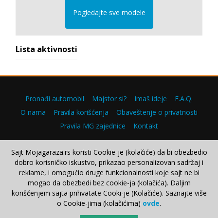
Pogledajte sve modele
Lista aktivnosti
Pronađi automobil
Majstor si?
Imaš ideje
F.A.Q.
O nama
Pravila korišćenja
Obaveštenje o privatnosti
Pravila MG zajednice
Kontakt
Sajt Mojagaraza.rs koristi Cookie-je (kolačiće) da bi obezbedio
dobro korisničko iskustvo, prikazao personalizovan sadržaj i
Copyright © 2000–2026.
reklame, i omogućio druge funkcionalnosti koje sajt ne bi
mogao da obezbedi bez cookie-ja (kolačića). Daljim
korišćenjem sajta prihvatate Cooki-je (Kolačiće). Saznajte više
o Cookie-jima (kolačićima)
ovde
.