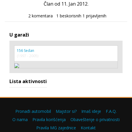
Član od 11. Jan 2012.
2 komentara
1 beskorisnih
1 prijavljenih
U garaži
156 Sedan
(1997 - 2005)
Lista aktivnosti
Pronađi automobil
Majstor si?
Imaš ideje
F.A.Q.
O nama
Pravila korišćenja
Obaveštenje o privatnosti
Pravila MG zajednice
Kontakt