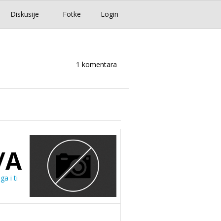
Diskusije
Fotke
Login
1 komentara
/A
ga i ti