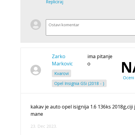
Repliciraj
Zarko
ima pitanje
N
Markovic
o
Kvarovi
Oceni 
Opel Insignia GSi (2018 - )
kakav je auto opel isignija 1.6 136ks 2018g,cij
mane
23. Dec 2023.