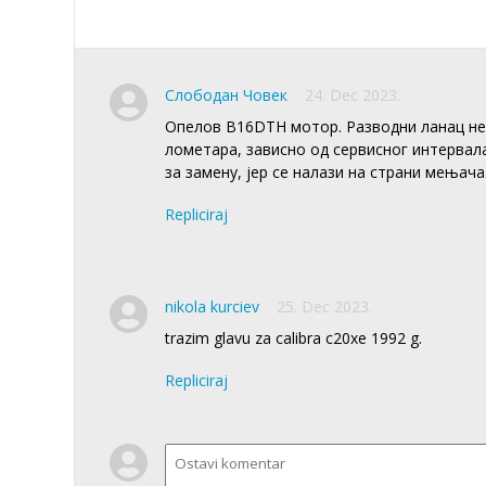
Слободан Човек
24. Dec 2023.
Опелов B16DTH мотор. Разводни ланац не 
лометара, зависно од сервисног интервала
за замену, јер се налази на страни мењача
Repliciraj
nikola kurciev
25. Dec 2023.
trazim glavu za calibra c20xe 1992 g.
Repliciraj