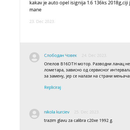
kakav je auto opel isignija 1.6 136ks 2018g,cij
mane
23. Dec 2023.
Слободан Човек
24. Dec 2023.
Опелов B16DTH мотор. Разводни ланац не 
лометара, зависно од сервисног интервала
за замену, јер се налази на страни мењача
Repliciraj
nikola kurciev
25. Dec 2023.
trazim glavu za calibra c20xe 1992 g.