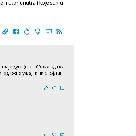
i je motor unutra i koje sumu
траје дуго (око 100 хиљада ки
, односно уља), и није јефтин
.