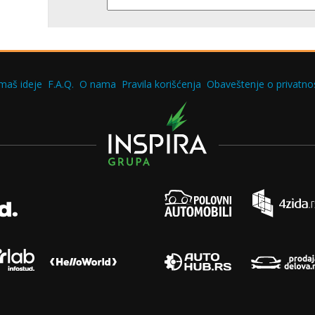
maš ideje
F.A.Q.
O nama
Pravila korišćenja
Obaveštenje o privatnos