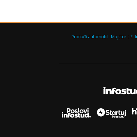
Pronađi automobil
Majstor si?
I