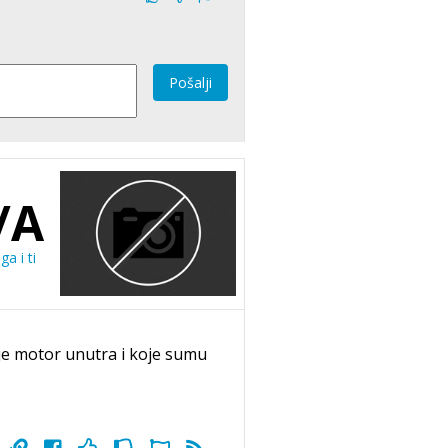
Pošalji
/A
ga i ti
i je motor unutra i koje sumu