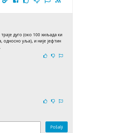
траје дуго (око 100 хиљада ки
, односно уља), и није јефтин
.
Pošalji