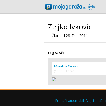
Zeljko Ivkovic
Član od 28. Dec 2011.
U garaži
Mondeo Caravan
(1993 - 1996)
Pronađi automobil
Majstor si?
I