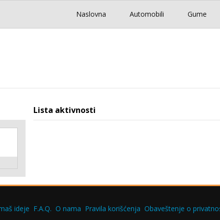
Naslovna
Automobili
Gume
Lista aktivnosti
maš ideje
F.A.Q.
O nama
Pravila korišćenja
Obaveštenje o privatnos