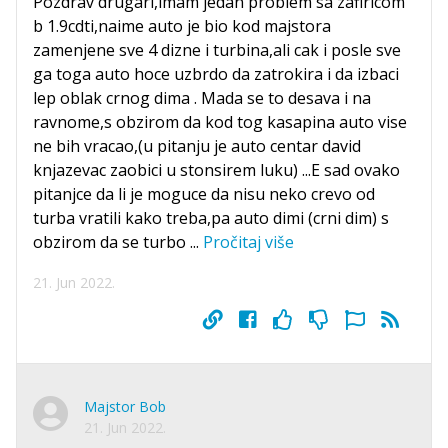
Pozdrav drugari,imam jedan problem sa zafiricom
b 1.9cdti,naime auto je bio kod majstora
zamenjene sve 4 dizne i turbina,ali cak i posle sve
ga toga auto hoce uzbrdo da zatrokira i da izbaci
lep oblak crnog dima . Mada se to desava i na
ravnome,s obzirom da kod tog kasapina auto vise
ne bih vracao,(u pitanju je auto centar david
knjazevac zaobici u stonsirem luku) ...E sad ovako
pitanjce da li je moguce da nisu neko crevo od
turba vratili kako treba,pa auto dimi (crni dim) s
obzirom da se turbo
...
Pročitaj više
21. Jun 2022.
Majstor Bob
21. Jun 2022.