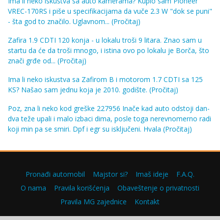
Ima li neko iskustva sa auto kamerama? Kupio sam Pioneer
VREC-170RS i piše u specifikacijama da vuče 2.3 W "dok se puni"
- šta god to značilo. Uglavnom...
(Pročitaj)
Zafira 1.9 CDTI 120 konja - u lokalu troši 9 litara. Znao sam u
startu da će da troši mnogo, i istina ovo po lokalu je Borča, što
znači grđe od...
(Pročitaj)
Ima li neko iskustva sa Zafirom B i motorom 1.7 CDTI sa 125
KS? Našao sam jednu koja je 2010. godište.
(Pročitaj)
Poz, zna li neko kod greške 227956 Inače kad auto odstoji dan-
dva teže upali i malo izbaci dima, posle toga nerevnomerno radi
koji min pa se smiri. Dpf i egr su isključeni. Hvala
(Pročitaj)
Pronađi automobil
Majstor si?
Imaš ideje
F.A.Q.
O nama
Pravila korišćenja
Obaveštenje o privatnosti
Pravila MG zajednice
Kontakt