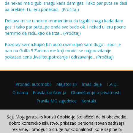
da nekad malo gubi snagu kada dam gas. Tako par puta se desi
pa prekine. I u leru ponekad...
(Pročitaj)
Desava mi se u nekim momentima da izgubi snagu kada dam
gas...i tako par puta...pa onda sve bude ok. I nekad u leru pocne
nemirno da radi...kao da trza...
(Pročitaj)
Pozdrav svima.Kupio bih auto,razmisljao sam dugo i izbor je
pao na Golfa 5.Zanima me koji model se najpouzdanije
pokazao,cena ,kvalitet,potrosnja i odrzavanje...
(Pročitaj)
Pronađi automobil
Majstor si?
Imaš ideje
F.A.Q.
O nama
Pravila korišćenja
Obaveštenje o privatnosti
Pravila MG zajednice
Kontakt
Sajt Mojagaraza.rs koristi Cookie-je (kolačiće) da bi obezbedio
dobro korisničko iskustvo, prikazao personalizovan sadržaj i
Copyright © 2000–2026.
reklame, i omogućio druge funkcionalnosti koje sajt ne bi