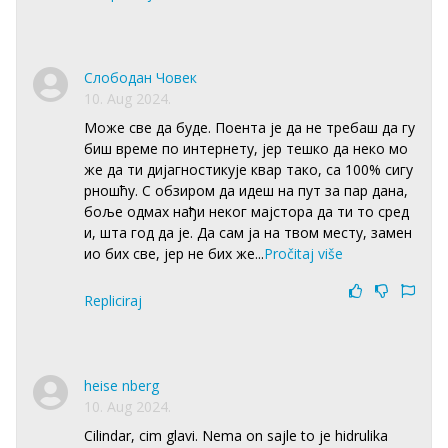
Слободан Човек
10. Aug 2024.
Може све да буде. Поента је да не требаш да гу
биш време по интернету, јер тешко да неко мо
же да ти дијагностикује квар тако, са 100% сигу
рношћу. С обзиром да идеш на пут за пар дана,
боље одмах нађи неког мајстора да ти то сред
и, шта год да је. Да сам ја на твом месту, замен
ио бих све, јер не бих же
...
Pročitaj više
Repliciraj
heise nberg
10. Aug 2024.
Cilindar, cim glavi. Nema on sajle to je hidrulika