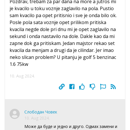
Pozdrav, trebam za par dana na more a jutros mi
je kvacilo u toku voznje zaglavilo na pola. Pustio
sam kvacilo pa opet pritisnio i sve je onda bilo ok.
Posle pola sata voznje opet prilikom pritiska
kvacila negde dole pri dnu mi je opet zaglavilo na
sekund i onda nastavilo na dole. Dakle kao da mi
zapne dok ga pritiskam. Jedan majstor rekao set
kvacila da menjam a drugi da je cilindar. Jer imao
neko slican problem? U pitanju je golf 5 benzinac
1.6 75kw
10. Aug 2024.
Слободан Човек
10. Aug 2024.
Може да буде и једно и друго. Одмах замени и