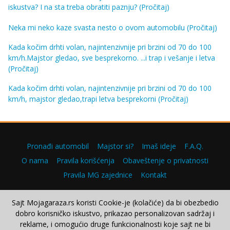
iskustva? I na sta treba obratiti paznju?
(Pročitaj)
Neka mi neko kaze svasta nesto o ovom automobilu
(Pročitaj)
Kada kočim drhti volan, najintenzivnije pri brzini od 70 do 100
km/h.Majstor gledao, sve besprekorno. ...i trap i vešanje i letva
(Pročitaj)
Kada kočim drhti volan, najintenzivnije pri brzini od 70 do 100
km/h, majstor gledao,trapi letva besprekorni
(Pročitaj)
Pronađi automobil
Majstor si?
Imaš ideje
F.A.Q.
O nama
Pravila korišćenja
Obaveštenje o privatnosti
Pravila MG zajednice
Kontakt
Sajt Mojagaraza.rs koristi Cookie-je (kolačiće) da bi obezbedio
dobro korisničko iskustvo, prikazao personalizovan sadržaj i
Copyright © 2000–2026.
reklame, i omogućio druge funkcionalnosti koje sajt ne bi