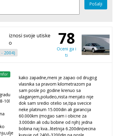
Pošalji
78
iznosi svoje utiske
o
Oceni ga i
 - 2004)
ti
mfor
kako zapadne,meni je zapao od drugog
vlasnika sa pravom kilometrazom pa
sam posle po godine krenuo sa
 gradu
ulaganjem,poludeo,nista menjato nije
 8-10l
dok sam sredio otelio se,tipa svecice
neke platinum 15.000din ali garancija
na
60.000km (mogao sam i obicne za
3.000din ali odu bobine od njih) jedna
oko
bobina naj kva
...
litetnija 6.200din(vecina
ju,ulje
kupuje od 2400-3200din pa posle