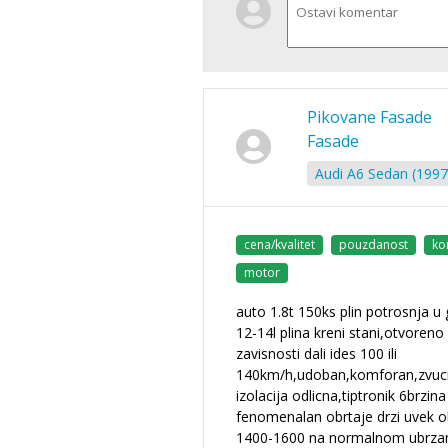
Pikovane Fasade
Fasade
Audi A6 Sedan (1997
cena/kvalitet
pouzdanost
ko
motor
auto 1.8t 150ks plin potrosnja u
12-14l plina kreni stani,otvoreno
zavisnosti dali ides 100 ili
140km/h,udoban,komforan,zvuc
izolacija odlicna,tiptronik 6brzina
fenomenalan obrtaje drzi uvek 
1400-1600 na normalnom ubrzan