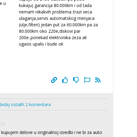
e u
kukaju) garancija 80.000km i od tada
nemam nikakvih problema..trazi veca
ulaganja,servis automatskog menjaca
(ulje,filteri) jedan put za 60.000km pa za
80.000km oko 220e,diskovi par
200e..ponekad elektronika zeza ali
ugasis upalis i bude ok
ledaj ostalih 2 komentara
20.
upujem delove u originalnoj izvedbi i ne bi za auto