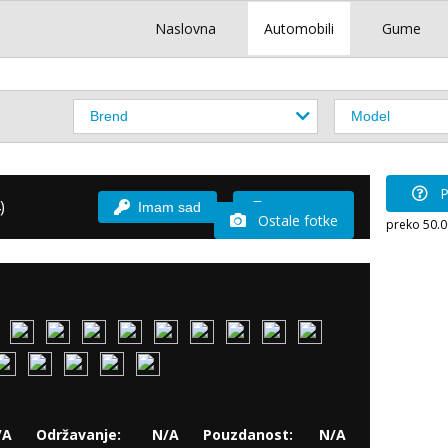
Naslovna
Automobili
Gume
P
)
Imam sad
Vozio sam
Ostale fotke
preko 50.
/A
Održavanje:
N/A
Pouzdanost:
N/A