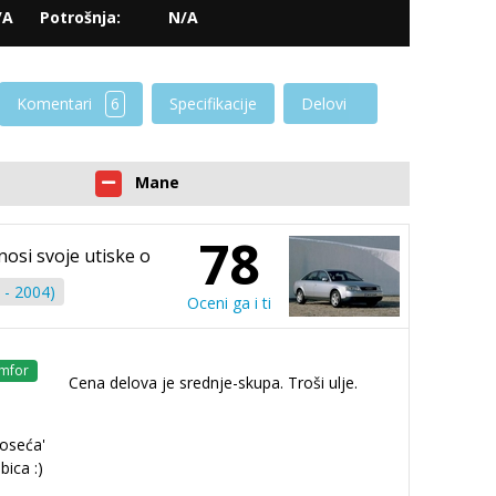
/A
Potrošnja:
N/A
Komentari
6
Specifikacije
Delovi
Mane
78
nosi svoje utiske o
 - 2004)
Oceni ga i ti
mfor
Cena delova je srednje-skupa. Troši ulje.
oseća'
bica :)