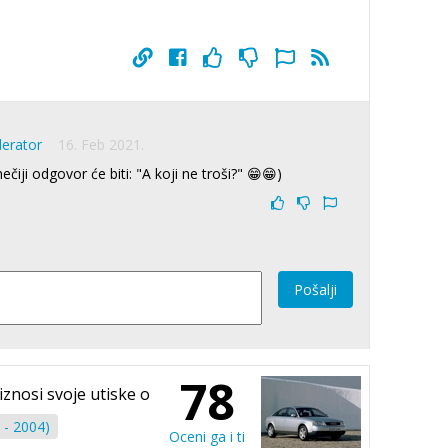
derator
16. Feb 2021.
nečiji odgovor će biti: "A koji ne troši?" 😁😁)
Pošalji
78
iznosi svoje utiske o
 - 2004)
Oceni ga i ti