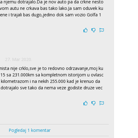
na njemu dotrajalo.Da je nov auto pa da crkne nesto
ovom autu ne crkava bas tako lako.Ja sam oduvek ku
ene i trajali bas dugo,jedino dok sam vozio Golfa 1
27. Mar 2020.
 nista nije crklo,sve je to redovno odrzavanje,moj ku
015 sa 231.000km sa kompletnom istorijom u ovlasc
kilometrazom i na nekih 255.000 kad je krenuo da
,dotrajalo sve tako da nema veze godiste druze vec
Pogledaj 1 komentar