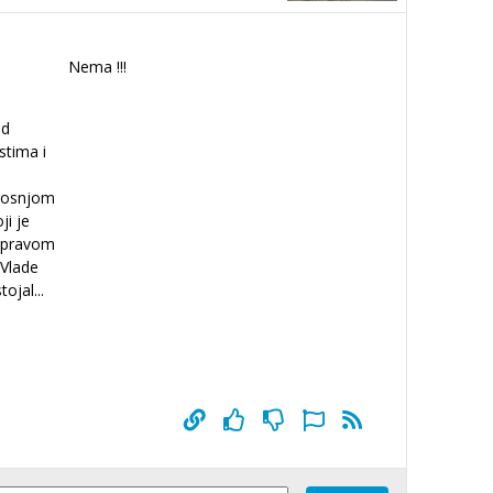
Nema !!!
od
stima i
trosnjom
ji je
a pravom
Vlade
tojal
...