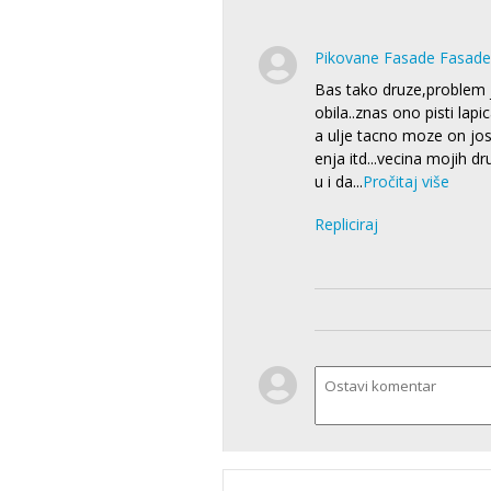
Pikovane Fasade Fasade
Bas tako druze,problem 
obila..znas ono pisti la
a ulje tacno moze on j
enja itd...vecina mojih d
u i da
...
Pročitaj više
Repliciraj