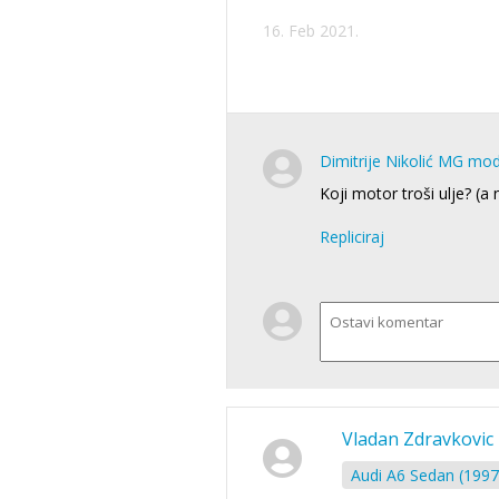
16. Feb 2021.
Dimitrije Nikolić MG mo
Koji motor troši ulje? (a 
Repliciraj
Vladan Zdravkovic
Audi A6 Sedan (1997