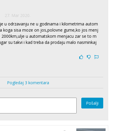
27. Mar 2020.
je u odrzavanju ne u godinama i kilometrima autom
pica koga sisa moze on jos,polovne gume,ko jos menj
os 2000km,ulje u automatskom menjacu zar se to m
rugar su takvi i kad treba da prodaju malo nasminkaj
Pogledaj 3 komentara
Pošalji