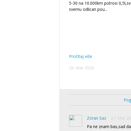
5-30 na 10.000km potrosi 0,5l,sv
svemu odlican pou
...
Pročitaj više
26. Mar 2020.
Pog
Zoran Saz
27. Mar 20
Pa ne znam bas,sad da k