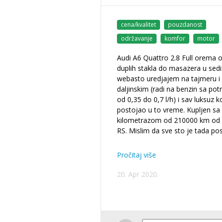
cena/kvalitet
pouzdanost
održavanje
komfor
motor
Audi A6 Quattro 2.8 Full orema 
duplih stakla do masazera u sedi
webasto uredjajem na tajmeru i
daljinskim (radi na benzin sa po
od 0,35 do 0,7 l/h) i sav luksuz ko
postojao u to vreme. Kupljen s
kilometrazom od 210000 km od 
RS. Mislim da sve sto je tada pos
Pročitaj više
20. Apr 2020.