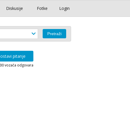
Diskusije
Fotke
Login
ostavi pitanje
000 vozača odgovara