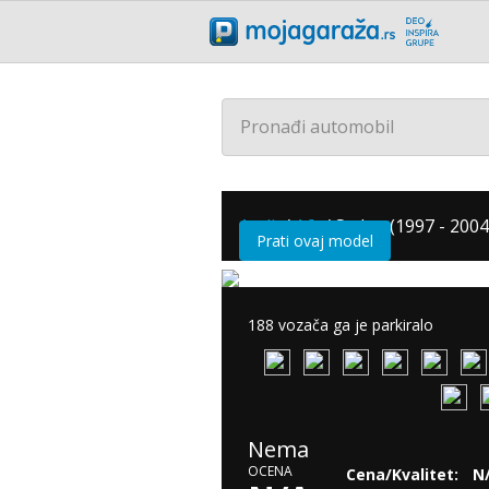
Pronađi automobil
Audi
/
A6
/
Sedan (1997 - 2004
Prati ovaj model
188 vozača ga je parkiralo
Nema
OCENA
Cena/Kvalitet:
N