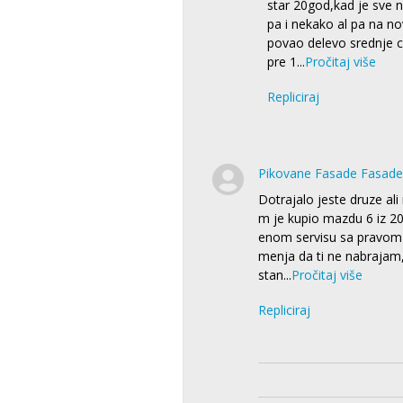
star 20god,kad je sve 
pa i nekako al pa na n
povao delevo srednje c
pre 1
...
Pročitaj više
Repliciraj
Pikovane Fasade Fasade
Dotrajalo jeste druze ali
m je kupio mazdu 6 iz 2
enom servisu sa pravom 
menja da ti ne nabrajam
stan
...
Pročitaj više
Repliciraj