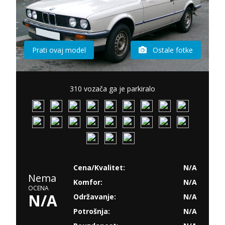
Prati ovaj model
Ostale fotke
310 vozača ga je parkiralo
Cena/Kvalitet:
N/A
Nema
Komfor:
N/A
OCENA
N/A
Održavanje:
N/A
Potrošnja:
N/A