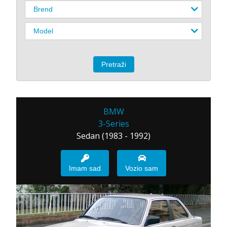
BMW
3-Series
Sedan (1983 - 1992)
Imam sad
Vozio sam