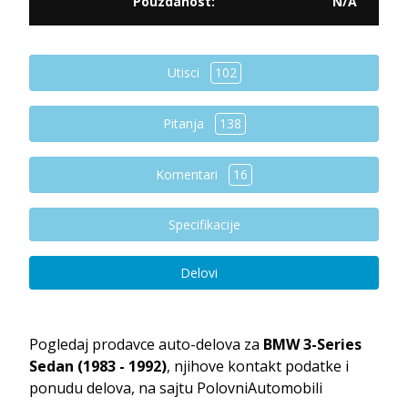
Pouzdanost:
N/A
Utisci
102
Pitanja
138
Komentari
16
Specifikacije
Delovi
Pogledaj prodavce auto-delova za
BMW 3-Series
Sedan (1983 - 1992)
, njihove kontakt podatke i
ponudu delova, na sajtu PolovniAutomobili