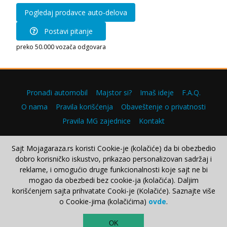
Pogledaj prodavce auto-delova
Postavi pitanje
preko 50.000 vozača odgovara
Pronađi automobil
Majstor si?
Imaš ideje
F.A.Q.
O nama
Pravila korišćenja
Obaveštenje o privatnosti
Pravila MG zajednice
Kontakt
Sajt Mojagaraza.rs koristi Cookie-je (kolačiće) da bi obezbedio
dobro korisničko iskustvo, prikazao personalizovan sadržaj i
Copyright © 2000–2026.
reklame, i omogućio druge funkcionalnosti koje sajt ne bi
mogao da obezbedi bez cookie-ja (kolačića). Daljim
korišćenjem sajta prihvatate Cooki-je (Kolačiće). Saznajte više
o Cookie-jima (kolačićima)
ovde
.
TOP
OK