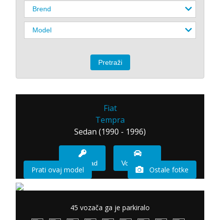
Fiat
Tempra
Sedan (1990 - 1996)
Imam sad
Vozio sam
Prati ovaj model
Ostale fotke
45 vozača ga je parkiralo