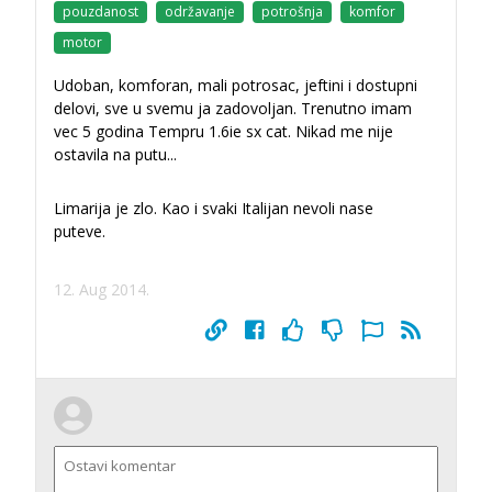
pouzdanost
održavanje
potrošnja
komfor
motor
Udoban, komforan, mali potrosac, jeftini i dostupni
delovi, sve u svemu ja zadovoljan. Trenutno imam
vec 5 godina Tempru 1.6ie sx cat. Nikad me nije
ostavila na putu...
Limarija je zlo. Kao i svaki Italijan nevoli nase
puteve.
12. Aug 2014.