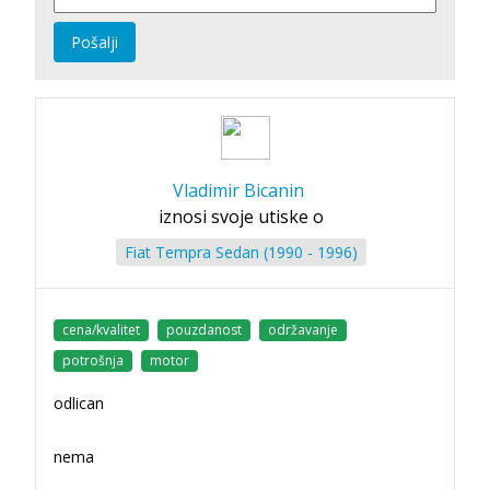
Pošalji
Vladimir Bicanin
iznosi svoje utiske o
Fiat Tempra Sedan (1990 - 1996)
cena/kvalitet
pouzdanost
održavanje
potrošnja
motor
odlican
nema