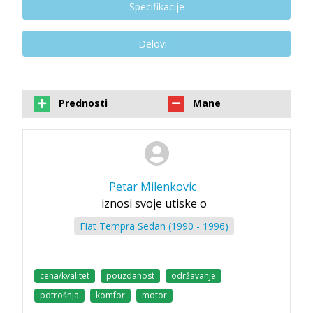
Specifikacije
Delovi
Prednosti
Mane
Petar Milenkovic
iznosi svoje utiske o
Fiat Tempra Sedan (1990 - 1996)
cena/kvalitet
pouzdanost
održavanje
potrošnja
komfor
motor