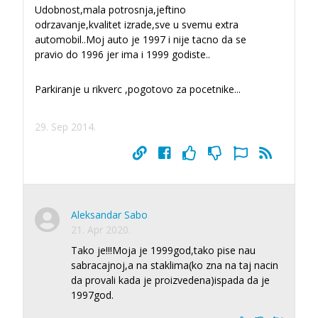
Udobnost,mala potrosnja,jeftino
odrzavanje,kvalitet izrade,sve u svemu extra
automobil..Moj auto je 1997 i nije tacno da se
pravio do 1996 jer ima i 1999 godiste..
Parkiranje u rikverc ,pogotovo za pocetnike...
29. Sep 2014.
Aleksandar Sabo
21. Apr 2020.
Tako je!!!Moja je 1999god,tako pise nau
sabracajnoj,a na staklima(ko zna na taj nacin
da provali kada je proizvedena)ispada da je
1997god.