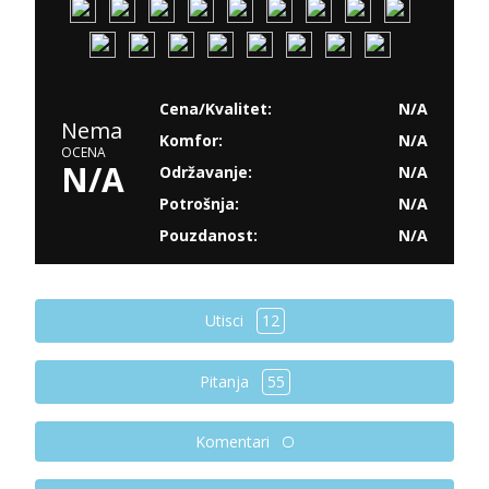
Cena/Kvalitet:
N/A
Nema
Komfor:
N/A
OCENA
N/A
Održavanje:
N/A
Potrošnja:
N/A
Pouzdanost:
N/A
Utisci
12
Pitanja
55
Komentari