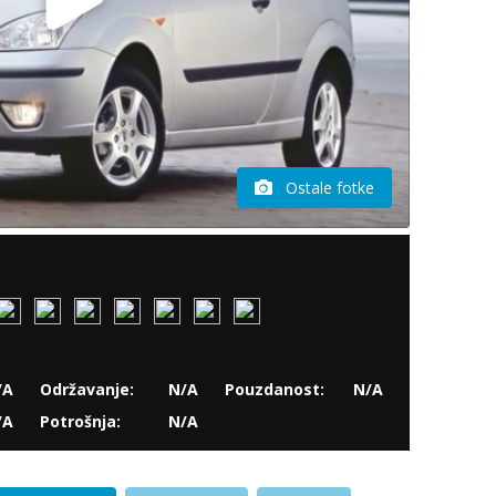
Ostale fotke
/A
Održavanje:
N/A
Pouzdanost:
N/A
/A
Potrošnja:
N/A