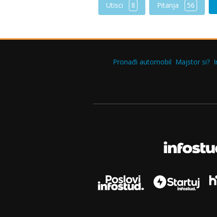
Utisci
8
Pitanja
56
Pronađi automobil
Majstor si?
I