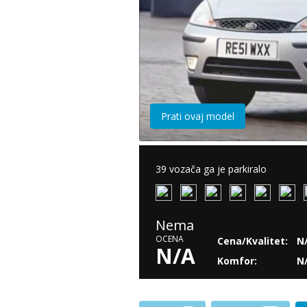
Prati ovaj model
39 vozača ga je parkiralo
Nema
OCENA
Cena/Kvalitet:
N
N/A
Komfor:
N