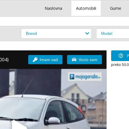
Naslovna
Automobili
Gume
P
004)
Imam sad
Vozio sam
preko 50.