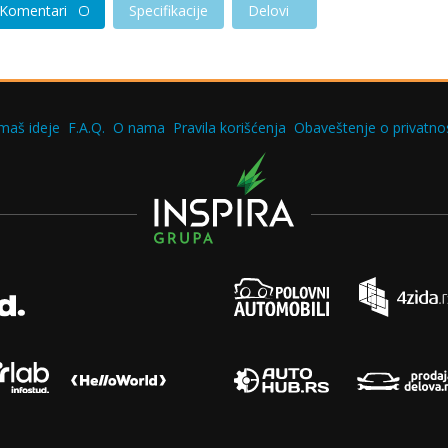
Komentari
Specifikacije
Delovi
maš ideje
F.A.Q.
O nama
Pravila korišćenja
Obaveštenje o privatnos