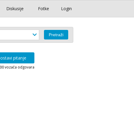
Diskusije
Fotke
Login
ostavi pitanje
000 vozača odgovara