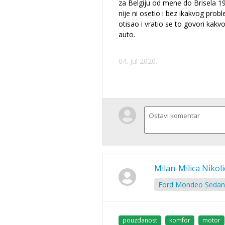
za Belgiju od mene do Brisela 
nije ni osetio i bez ikakvog prob
otisao i vratio se to govori kakvo
auto.
04. Jul 2020.
Milan-Milica Nikoli
Ford Mondeo Sedan 
pouzdanost
komfor
motor