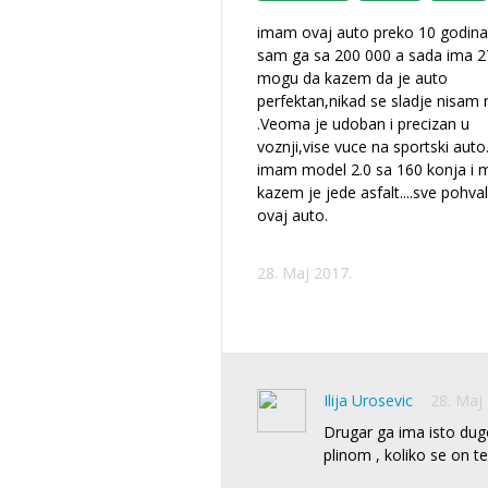
imam ovaj auto preko 10 godina
sam ga sa 200 000 a sada ima 2
mogu da kazem da je auto
perfektan,nikad se sladje nisam
.Veoma je udoban i precizan u
voznji,vise vuce na sportski auto
imam model 2.0 sa 160 konja i 
kazem je jede asfalt....sve pohva
ovaj auto.
28. Maj 2017.
Ilija Urosevic
28. Maj
Drugar ga ima isto dugo
plinom , koliko se on t