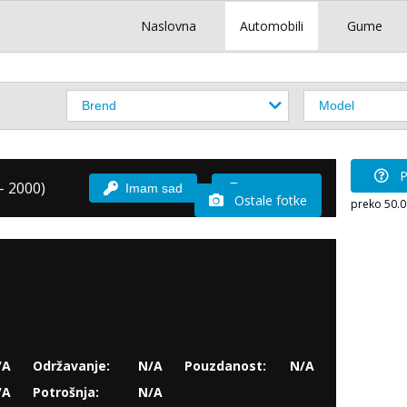
Naslovna
Automobili
Gume
P
- 2000)
Imam sad
Vozio sam
Ostale fotke
preko 50.
/A
Održavanje:
N/A
Pouzdanost:
N/A
/A
Potrošnja:
N/A