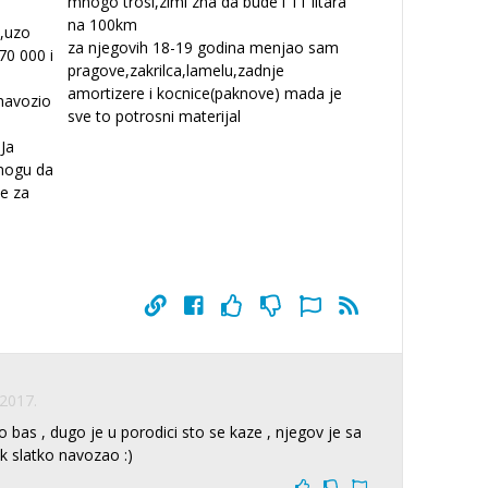
mnogo trosi,zimi zna da bude i 11 litara
na 100km
,uzo
za njegovih 18-19 godina menjao sam
70 000 i
pragove,zakrilca,lamelu,zadnje
amortizere i kocnice(paknove) mada je
 navozio
sve to potrosni materijal
.Ja
mogu da
le za
 2017.
 bas , dugo je u porodici sto se kaze , njegov je sa
ek slatko navozao :)