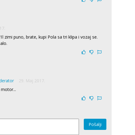
17.
l zimi puno, brate, kupi Pola sa tri klipa i vozaj se.
alo.
derator
29. Maj 2017.
 motor...
Pošalji