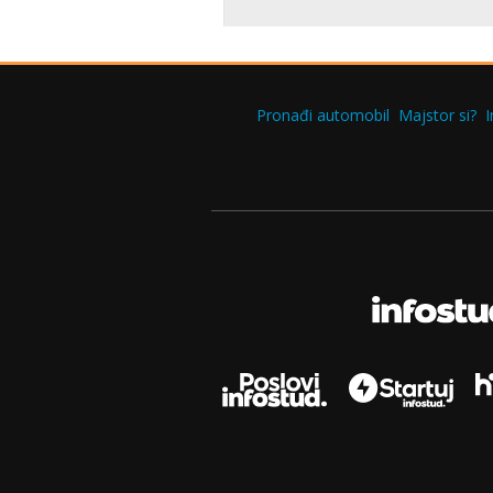
Pronađi automobil
Majstor si?
I