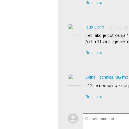
Repliciraj
Isus Licno
29. Maj 20
Tebi ako je potrosnja 11
A i tih 11 za 2.0 je prem
Repliciraj
S-line Technics MG mo
I 12l je normalno za taj
Repliciraj