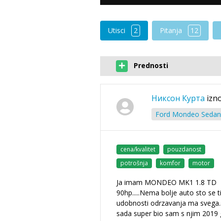
Utisci
2
Pitanja
12
Prednosti
Никсон Курта
izno
Ford Mondeo Sedan 
cena/kvalitet
pouzdanost
potrošnja
komfor
motor
Ja imam MONDEO MK1 1.8 TD
90hp.....Nema bolje auto sto se t
udobnosti odrzavanja ma svega..
sada super bio sam s njim 2019