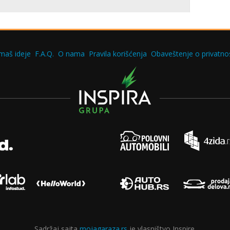
maš ideje
F.A.Q.
O nama
Pravila korišćenja
Obaveštenje o privatnos
Sadržaj sajta
mojagaraza.rs
je vlasništvo Inspire.