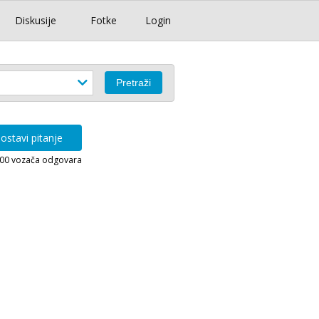
Diskusije
Fotke
Login
ostavi pitanje
000 vozača odgovara