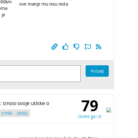
1900km
ove manje mu nisu nista
lema
 je
Pošalji
79
c
iznosi svoje utiske o
(1996 - 2000)
Oceni ga i ti