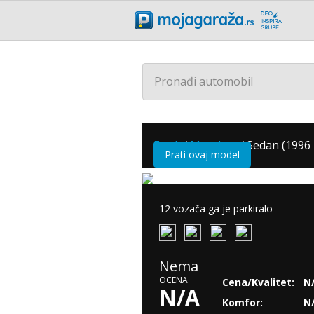
Pronađi automobil
Ford
/
Mondeo
/
Sedan (1996 
Prati ovaj model
12 vozača ga je parkiralo
Nema
OCENA
Cena/Kvalitet:
N
N/A
Komfor:
N