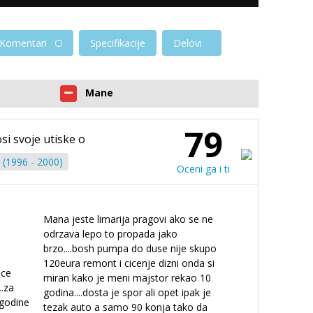
Komentari
Specifikacije
Delovi
Mane
79
si svoje utiske o
(1996 - 2000)
Oceni ga i ti
Mana jeste limarija pragovi ako se ne
odrzava lepo to propada jako
brzo....bosh pumpa do duse nije skupo
120eura remont i cicenje dizni onda si
ice
miran kako je meni majstor rekao 10
.za
godina....dosta je spor ali opet ipak je
 godine
tezak auto a samo 90 konja tako da