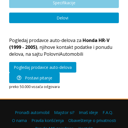
Specifikacije
Delovi
Pogledaj prodavce auto-delova za
Honda HR-V
(1999 - 2005)
, njihove kontakt podatke i ponudu
delova, na sajtu PolovniAutomobili
Pogledaj prodavce auto-delova
Postavi pitanje
preko 50.000 vozača odgovara
Pronađi automobil
Majstor si?
Imaš ideje
F.A.Q.
O nama
Pravila korišćenja
Obaveštenje o privatnosti