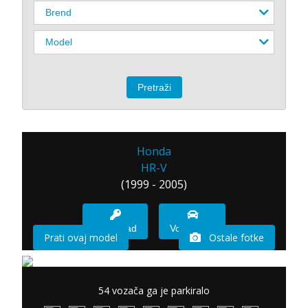
Honda
HR-V
(1999 - 2005)
Imam sad
Vozio sam
Prati ovaj model
Ostale fotke
54 vozača ga je parkiralo