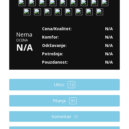
Cena/Kvalitet:
N/A
Nema
Komfor:
N/A
OCENA
N/A
Održavanje:
N/A
Potrošnja:
N/A
Pouzdanost:
N/A
Utisci
12
Pitanja
31
Komentari