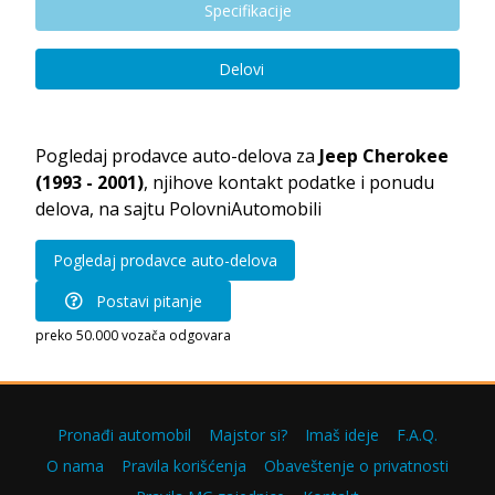
Specifikacije
Delovi
Pogledaj prodavce auto-delova za
Jeep Cherokee
(1993 - 2001)
, njihove kontakt podatke i ponudu
delova, na sajtu PolovniAutomobili
Pogledaj prodavce auto-delova
Postavi pitanje
preko 50.000 vozača odgovara
Pronađi automobil
Majstor si?
Imaš ideje
F.A.Q.
O nama
Pravila korišćenja
Obaveštenje o privatnosti