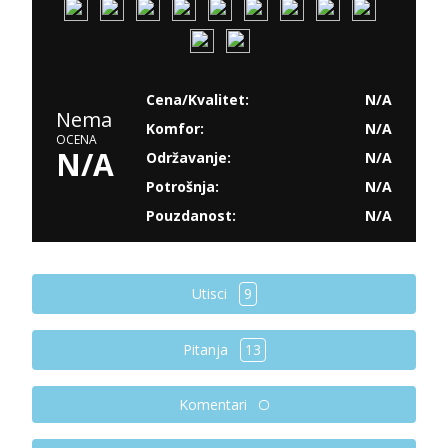
Cena/Kvalitet:
N/A
Nema
Komfor:
N/A
OCENA
N/A
Održavanje:
N/A
Potrošnja:
N/A
Pouzdanost:
N/A
Utisci
9
Pitanja
13
Komentari