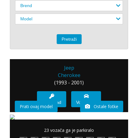
Jeep
Cherokee
(1993 - 2001)
Imam sad
Vozio sam
Prati ovaj model
Ostale fotke
23 vozača ga je parkiralo