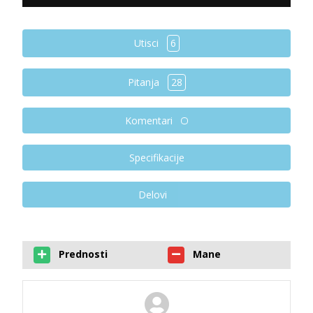
Utisci
6
Pitanja
28
Komentari
Specifikacije
Delovi
Prednosti
Mane