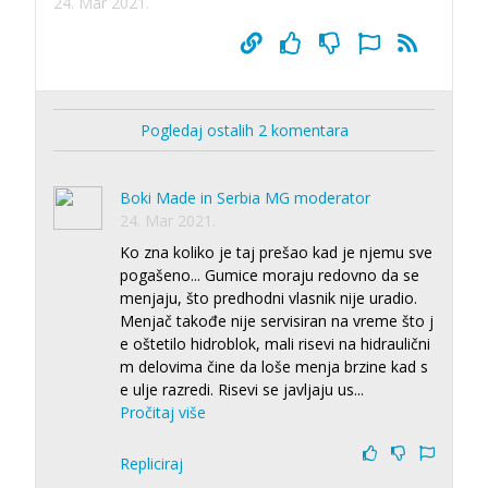
24. Mar 2021.
Pogledaj ostalih 2 komentara
Boki Made in Serbia MG moderator
24. Mar 2021.
Ko zna koliko je taj prešao kad je njemu sve
pogašeno... Gumice moraju redovno da se
menjaju, što predhodni vlasnik nije uradio.
Menjač takođe nije servisiran na vreme što j
e oštetilo hidroblok, mali risevi na hidraulični
m delovima čine da loše menja brzine kad s
e ulje razredi. Risevi se javljaju us
...
Pročitaj više
Repliciraj