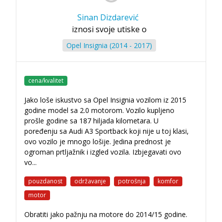
Sinan Dizdarević
iznosi svoje utiske o
Opel Insignia (2014 - 2017)
cena/kvalitet
Jako loše iskustvo sa Opel Insignia vozilom iz 2015
godine model sa 2.0 motorom. Vozilo kupljeno
prošle godine sa 187 hiljada kilometara. U
poređenju sa Audi A3 Sportback koji nije u toj klasi,
ovo vozilo je mnogo lošije. Jedina prednost je
ogroman prtljažnik i izgled vozila. Izbjegavati ovo
vo
...
pouzdanost
održavanje
potrošnja
komfor
motor
Obratiti jako pažnju na motore do 2014/15 godine.