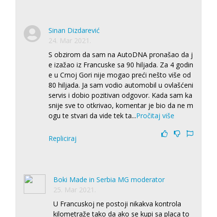
Sinan Dizdarević
24. Mar 2021.
S obzirom da sam na AutoDNA pronašao da j
e izažao iz Francuske sa 90 hiljada. Za 4 godin
e u Crnoj Gori nije mogao preći nešto više od
80 hiljada. Ja sam vodio automobil u ovlašćeni
servis i dobio pozitivan odgovor. Kada sam ka
snije sve to otkrivao, komentar je bio da ne m
ogu te stvari da vide tek ta
...
Pročitaj više
Repliciraj
Boki Made in Serbia MG moderator
25. Mar 2021.
U Francuskoj ne postoji nikakva kontrola
kilometraže tako da ako se kupi sa placa to