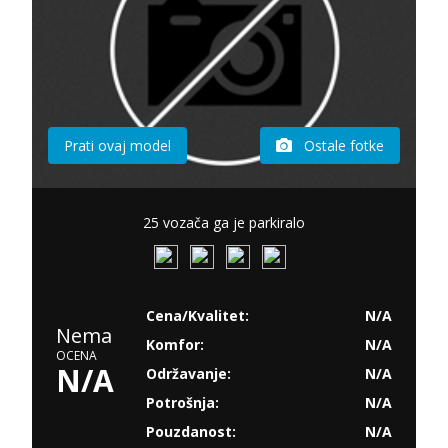
Prati ovaj model
Ostale fotke
25 vozača ga je parkiralo
Cena/Kvalitet:
N/A
Nema
Komfor:
N/A
OCENA
N/A
Održavanje:
N/A
Potrošnja:
N/A
Pouzdanost:
N/A