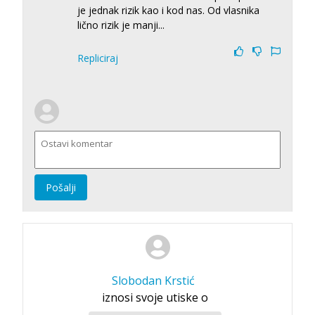
je jednak rizik kao i kod nas. Od vlasnika
lično rizik je manji...
Repliciraj
Pošalji
Slobodan Krstić
iznosi svoje utiske o