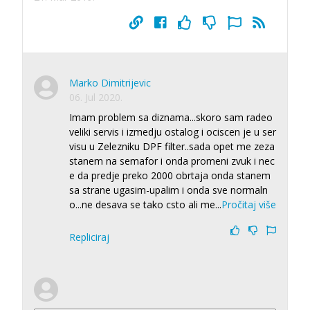
Marko Dimitrijevic
06. Jul 2020.
Imam problem sa diznama...skoro sam radeo
veliki servis i izmedju ostalog i ociscen je u ser
visu u Zelezniku DPF filter..sada opet me zeza
stanem na semafor i onda promeni zvuk i nec
e da predje preko 2000 obrtaja onda stanem
sa strane ugasim-upalim i onda sve normaln
o...ne desava se tako csto ali me
...
Pročitaj više
Repliciraj