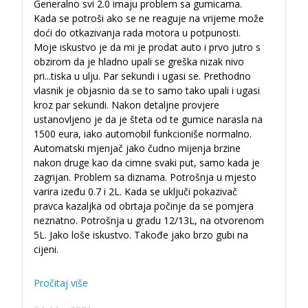
Generalno svi 2.0 imaju problem sa gumicama.
Kada se potroši ako se ne reaguje na vrijeme može
doći do otkazivanja rada motora u potpunosti.
Moje iskustvo je da mi je prodat auto i prvo jutro s
obzirom da je hladno upali se greška nizak nivo
pri
...
tiska u ulju. Par sekundi i ugasi se. Prethodno
vlasnik je objasnio da se to samo tako upali i ugasi
kroz par sekundi. Nakon detaljne provjere
ustanovljeno je da je šteta od te gumice narasla na
1500 eura, iako automobil funkcioniše normalno.
Automatski mjenjač jako čudno mijenja brzine
nakon druge kao da cimne svaki put, samo kada je
zagrijan. Problem sa diznama. Potrošnja u mjesto
varira izeđu 0.7 i 2L. Kada se uključi pokazivač
pravca kazaljka od obrtaja počinje da se pomjera
neznatno. Potrošnja u gradu 12/13L, na otvorenom
5L. Jako loše iskustvo. Takođe jako brzo gubi na
cijeni.
Pročitaj više