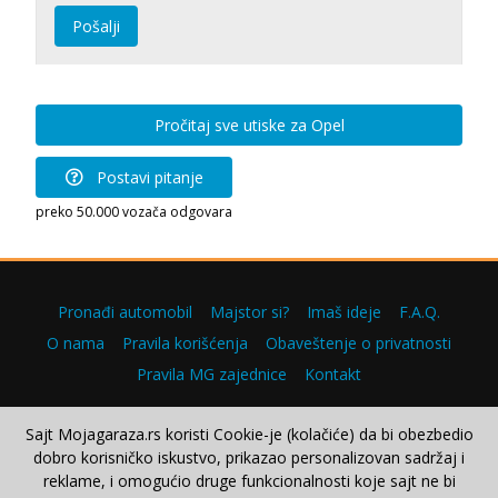
Pošalji
Pročitaj sve utiske za Opel
Postavi pitanje
preko 50.000 vozača odgovara
Pronađi automobil
Majstor si?
Imaš ideje
F.A.Q.
O nama
Pravila korišćenja
Obaveštenje o privatnosti
Pravila MG zajednice
Kontakt
Sajt Mojagaraza.rs koristi Cookie-je (kolačiće) da bi obezbedio
dobro korisničko iskustvo, prikazao personalizovan sadržaj i
Copyright © 2000–2026.
reklame, i omogućio druge funkcionalnosti koje sajt ne bi