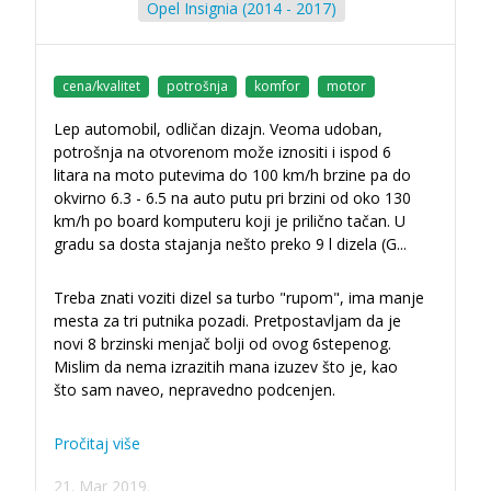
Opel Insignia (2014 - 2017)
cena/kvalitet
potrošnja
komfor
motor
Lep automobil, odličan dizajn. Veoma udoban,
potrošnja na otvorenom može iznositi i ispod 6
litara na moto putevima do 100 km/h brzine pa do
okvirno 6.3 - 6.5 na auto putu pri brzini od oko 130
km/h po board komputeru koji je prilično tačan. U
gradu sa dosta stajanja nešto preko 9 l dizela (G
...
Treba znati voziti dizel sa turbo "rupom", ima manje
mesta za tri putnika pozadi. Pretpostavljam da je
novi 8 brzinski menjač bolji od ovog 6stepenog.
Mislim da nema izrazitih mana izuzev što je, kao
što sam naveo, nepravedno podcenjen.
Pročitaj više
21. Mar 2019.