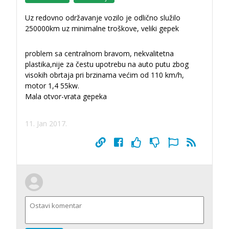
Uz redovno održavanje vozilo je odlično služilo
250000km uz minimalne troškove, veliki gepek
problem sa centralnom bravom, nekvalitetna
plastika,nije za čestu upotrebu na auto putu zbog
visokih obrtaja pri brzinama većim od 110 km/h,
motor 1,4 55kw.
Mala otvor-vrata gepeka
11. Jan 2017.