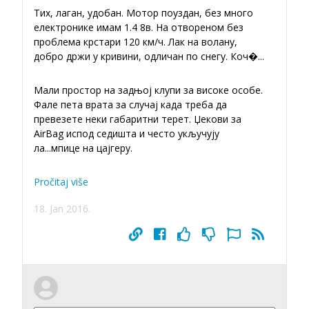
Тих, лаган, удобан. Мотор поуздан, без много
електронике имам 1.4 8в. На отвореном без
проблема крстари 120 км/ч. Лак на волану,
добро држи у кривини, одличан по снегу. Коч�
...
Мали простор на задњој клупи за високе особе.
Фале пета врата за случај када треба да
превезете неки габаритни терет. Џекови за
AirBag испод седишта и често укључују
ла
...
мпице на цајгеру.
Pročitaj više
18. Jan 2016.