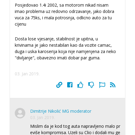
Posjedovao 1.4i 2002, sa motorom nikad nisam
imao problema uz redovno odrzavanje, jako dobra
vuca za 75ks, i mala potrosnja, odlicno auto za tu
cijenu
Dosta lose vjesanje, stabilnost je upitna, u
krivinama je jako nestabilan kao da vozite camac,
duga i uska karoserija koja nije namjenjena za neko
"divljanje", obavezno imati dobar par guma.
03. Jan 2019.
Dimitrije Nikolić MG moderator
03. Jan 2019.
Mislim da je kod tog auta napravljeno malo pr
eviše kompromisa. Uzeli su Clio i dodali mu ge