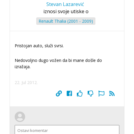
Stevan Lazarević
iznosi svoje utiske o
Renault Thalia (2001 - 2009)
Pristojan auto, služi svrsi.
Nedovoljno dugo vožen da bi mane došle do
izražaja.
22. Jul 2012.