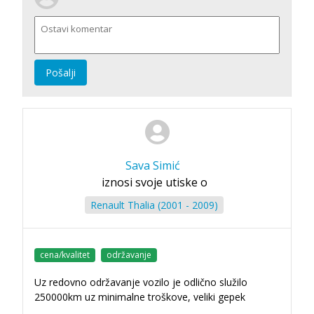
Pošalji
Sava Simić
iznosi svoje utiske o
Renault Thalia (2001 - 2009)
cena/kvalitet
održavanje
Uz redovno održavanje vozilo je odlično služilo
250000km uz minimalne troškove, veliki gepek