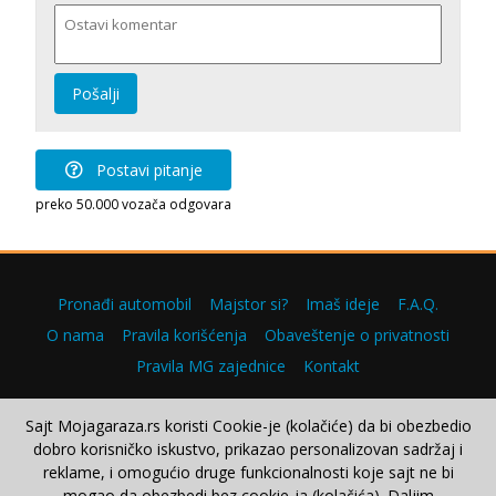
Pošalji
Postavi pitanje
preko 50.000 vozača odgovara
Pronađi automobil
Majstor si?
Imaš ideje
F.A.Q.
O nama
Pravila korišćenja
Obaveštenje o privatnosti
Pravila MG zajednice
Kontakt
Sajt Mojagaraza.rs koristi Cookie-je (kolačiće) da bi obezbedio
dobro korisničko iskustvo, prikazao personalizovan sadržaj i
Copyright © 2000–2026.
reklame, i omogućio druge funkcionalnosti koje sajt ne bi
mogao da obezbedi bez cookie-ja (kolačića). Daljim