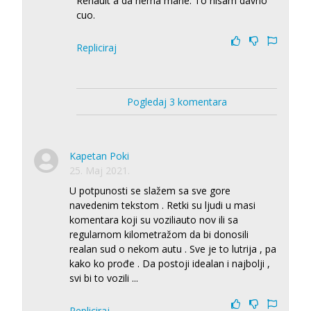
Renault a da nema mane. To nisam davno
cuo.
Repliciraj
Pogledaj 3 komentara
Kapetan Poki
25. Maj 2021.
U potpunosti se slažem sa sve gore
navedenim tekstom . Retki su ljudi u masi
komentara koji su voziliauto nov ili sa
regularnom kilometražom da bi donosili
realan sud o nekom autu . Sve je to lutrija , pa
kako ko prođe . Da postoji idealan i najbolji ,
svi bi to vozili ...
Repliciraj