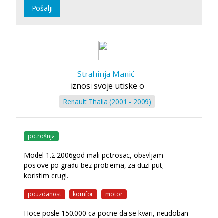
Pošalji
Strahinja Manić
iznosi svoje utiske o
Renault Thalia (2001 - 2009)
potrošnja
Model 1.2 2006god mali potrosac, obavljam
poslove po gradu bez problema, za duzi put,
koristim drugi.
pouzdanost
komfor
motor
Hoce posle 150.000 da pocne da se kvari, neudoban