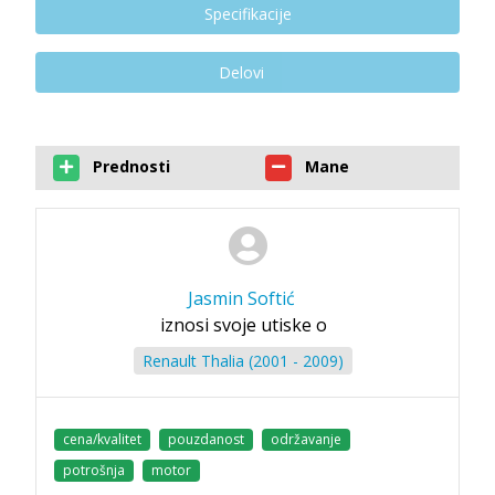
Specifikacije
Delovi
Prednosti
Mane
Jasmin Softić
iznosi svoje utiske o
Renault Thalia (2001 - 2009)
cena/kvalitet
pouzdanost
održavanje
potrošnja
motor