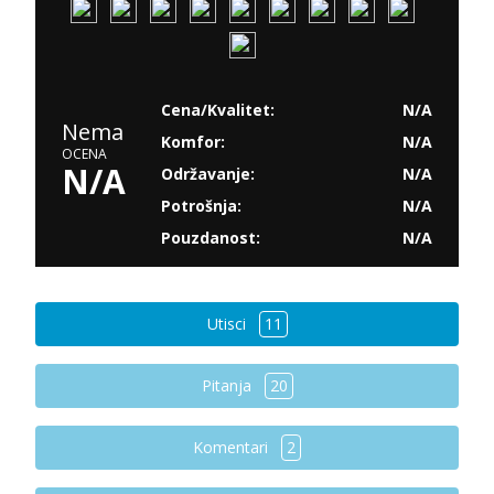
Cena/Kvalitet:
N/A
Nema
Komfor:
N/A
OCENA
N/A
Održavanje:
N/A
Potrošnja:
N/A
Pouzdanost:
N/A
Utisci
11
Pitanja
20
Komentari
2