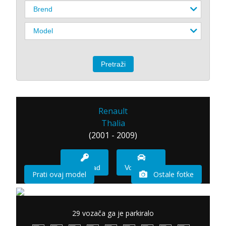
Renault
Thalia
(2001 - 2009)
Imam sad
Vozio sam
Prati ovaj model
Ostale fotke
29 vozača ga je parkiralo