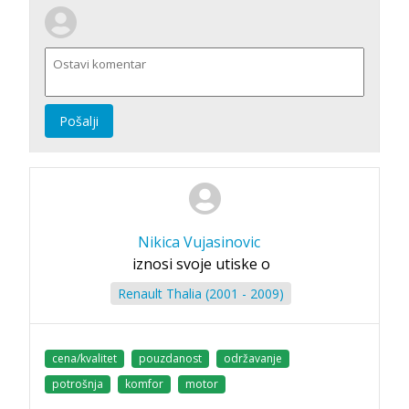
Pošalji
Nikica Vujasinovic
iznosi svoje utiske o
Renault Thalia (2001 - 2009)
cena/kvalitet
pouzdanost
održavanje
potrošnja
komfor
motor