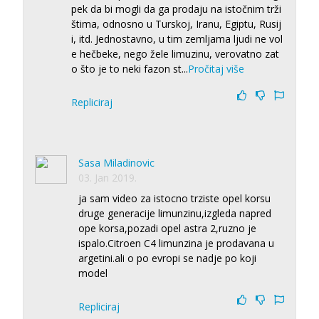
pek da bi mogli da ga prodaju na istočnim trži
štima, odnosno u Turskoj, Iranu, Egiptu, Rusij
i, itd. Jednostavno, u tim zemljama ljudi ne vol
e hečbeke, nego žele limuzinu, verovatno zat
o što je to neki fazon st
...
Pročitaj više
Repliciraj
Sasa Miladinovic
03. Jan 2019.
ja sam video za istocno trziste opel korsu
druge generacije limunzinu,izgleda napred
ope korsa,pozadi opel astra 2,ruzno je
ispalo.Citroen C4 limunzina je prodavana u
argetini.ali o po evropi se nadje po koji
model
Repliciraj