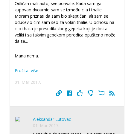
Odličan mali auto, sve pohvale. Kada sam ga
kupovao dvoumio sam se između clia i thalie.
Moram priznati da sam bio skeptičan, ali sam se
oduševio čim sam seo za volan thalie. U odnosu na
clio thalia je presudila zbog gepeka koji je dosta
veliki i sa takvim gepekom porodica opušteno može
da se
...
Mana nema.
Pročitaj više
01. Mar 2017.
Aleksandar Lutovac
01. Mar 2017.