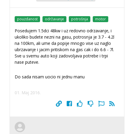
pouzdanost
održavanje
potrošnja
motor
Posedujem 1.5dci 48kw i uz redovno odrzavanje, i
ukoliko budete nezni na gasu, potrosnja je 3.7 - 4.2l
na 100km, ali ume da popije mnogo vise uz naglo
ubrzavanje i jacim pritiskom na gas cak i do 6.6 - 7l.
Sve u svemu auto koji zadovoljava potrebe i trpi
nase puteve.
Do sada nisam uocio ni jednu manu
01. Maj 2016.