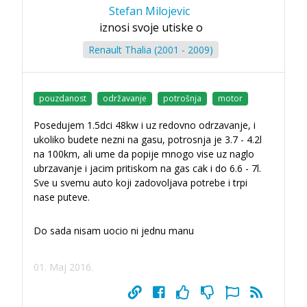
Stefan Milojevic
iznosi svoje utiske o
Renault Thalia (2001 - 2009)
pouzdanost
održavanje
potrošnja
motor
Posedujem 1.5dci 48kw i uz redovno odrzavanje, i
ukoliko budete nezni na gasu, potrosnja je 3.7 - 4.2l
na 100km, ali ume da popije mnogo vise uz naglo
ubrzavanje i jacim pritiskom na gas cak i do 6.6 - 7l.
Sve u svemu auto koji zadovoljava potrebe i trpi
nase puteve.
Do sada nisam uocio ni jednu manu
01. Maj 2016.