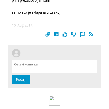
plin i prezadovoljan sam
samo sto je sklapana u turskoj
10. Aug 2014.
Pošalji