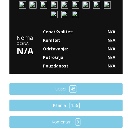
Cena/Kvalitet:
N/A
Nema
Komfor:
N/A
OCENA
N/A
Održavanje:
N/A
Potrošnja:
N/A
Pouzdanost:
N/A
Utisci
45
Pitanja
156
Komentari
8