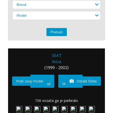
SEAT
Ibiza
(1999 - 2002)
Prati ovaj model
Ostale fotke
Imam sad
Vozio sam
156 vozača ga je parkiralo