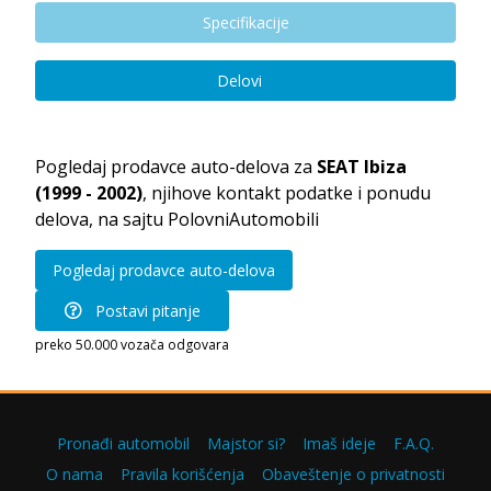
Specifikacije
Delovi
Pogledaj prodavce auto-delova za
SEAT Ibiza
(1999 - 2002)
, njihove kontakt podatke i ponudu
delova, na sajtu PolovniAutomobili
Pogledaj prodavce auto-delova
Postavi pitanje
preko 50.000 vozača odgovara
Pronađi automobil
Majstor si?
Imaš ideje
F.A.Q.
O nama
Pravila korišćenja
Obaveštenje o privatnosti