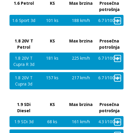
1.6 Petrol
KS
Max brzina
Prosečna
potrošnja
+
1.6 Sport 3d
101 ks
188 km/h
6.7 l/100km
1.8 20V T
KS
Max brzina
Prosečna
Petrol
potrošnja
+
1.8 20V T
181 ks
225 km/h
6.7 l/100km
Cupra R 3d
+
1.8 20V T
157 ks
217 km/h
6.7 l/100km
Cupra 3d
1.9 SDi
KS
Max brzina
Prosečna
Diesel
potrošnja
+
1.9 SDi 3d
68 ks
161 km/h
4.3 l/100km