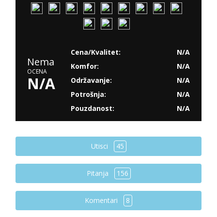
Cena/Kvalitet:
N/A
Nema
Komfor:
N/A
OCENA
N/A
Održavanje:
N/A
Potrošnja:
N/A
Pouzdanost:
N/A
Utisci
45
Pitanja
156
Komentari
8