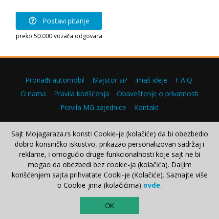
Postavi pitanje
preko 50.000 vozača odgovara
Pronađi automobil
Majstor si?
Imaš ideje
F.A.Q.
O nama
Pravila korišćenja
Obaveštenje o privatnosti
Pravila MG zajednice
Kontakt
Sajt Mojagaraza.rs koristi Cookie-je (kolačiće) da bi obezbedio
dobro korisničko iskustvo, prikazao personalizovan sadržaj i
Copyright © 2000–2026.
reklame, i omogućio druge funkcionalnosti koje sajt ne bi
mogao da obezbedi bez cookie-ja (kolačića). Daljim
korišćenjem sajta prihvatate Cooki-je (Kolačiće). Saznajte više
o Cookie-jima (kolačićima)
ovde
.
TOP
OK