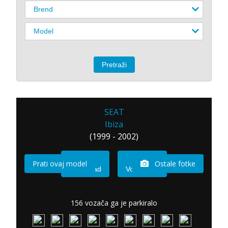
SEAT
Ibiza
(1999 - 2002)
Prati ovaj model
Ostale fotke
Imam sad
Vozio sam
156 vozača ga je parkiralo