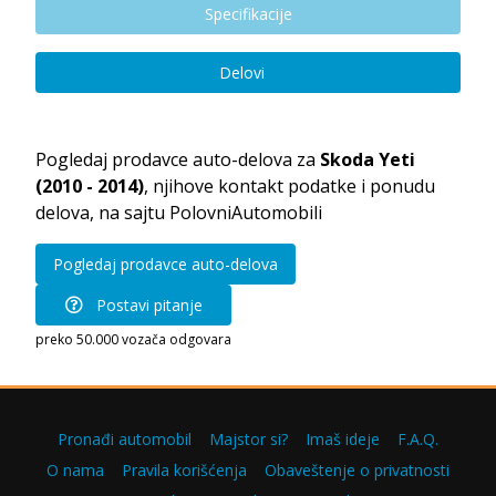
Specifikacije
Delovi
Pogledaj prodavce auto-delova za
Skoda Yeti
(2010 - 2014)
, njihove kontakt podatke i ponudu
delova, na sajtu PolovniAutomobili
Pogledaj prodavce auto-delova
Postavi pitanje
preko 50.000 vozača odgovara
Pronađi automobil
Majstor si?
Imaš ideje
F.A.Q.
O nama
Pravila korišćenja
Obaveštenje o privatnosti