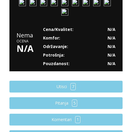
Cena/Kvalitet:
N/A
Nema
Komfor:
N/A
OCENA
N/A
Održavanje:
N/A
Potrošnja:
N/A
Pouzdanost:
N/A
Utisci
7
Pitanja
5
Komentari
1