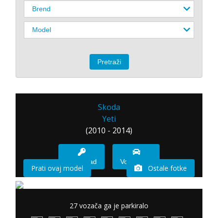
Skoda
Yeti
(2010 - 2014)
Imam sad
Vozio sam
Prati ovaj model
Ostale fotke
27 vozača ga je parkiralo