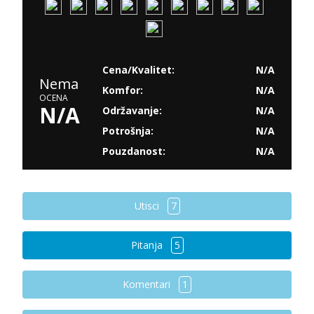
Cena/Kvalitet:
N/A
Nema
Komfor:
N/A
OCENA
N/A
Održavanje:
N/A
Potrošnja:
N/A
Pouzdanost:
N/A
Utisci
7
Pitanja
5
Komentari
1