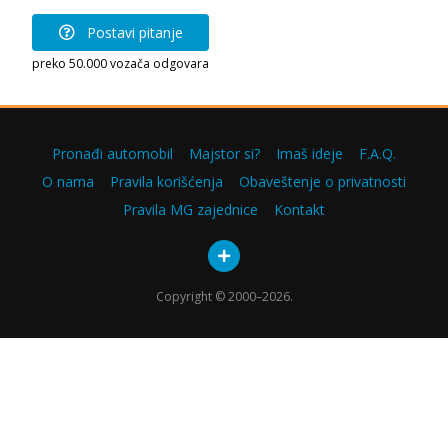
Postavi pitanje
preko 50.000 vozača odgovara
Pronađi automobil
Majstor si?
Imaš ideje
F.A.Q.
O nama
Pravila korišćenja
Obaveštenje o privatnosti
Pravila MG zajednice
Kontakt
Copyright © 2000–2026.