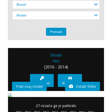
Skoda
Yeti
(2010 - 2014)
Imam sad
Vozio sam
Prati ovaj model
Ostale fotke
27 vozača ga je parkiralo