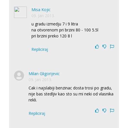
Misa Kojic
09. Jan 2013.
u gradu izmedju 7 i 9 litra
na otvorenom pri brzini 80 - 100 5.5l
pri brzini preko 120 8 l
Repliciraj
Milan Gligorijevic
09. Jan 2013.
Cak i najslabiji benzinac dosta trosi po gradu,
nije bas stedljiv kao sto su mi neki od vlasnika
rekli.
Repliciraj