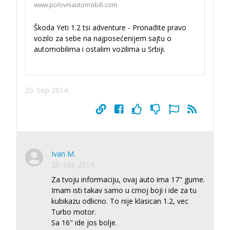
www.polovniautomobili.com
Škoda Yeti 1.2 tsi adventure - Pronađite pravo
vozilo za sebe na najposećenijem sajtu o
automobilima i ostalim vozilima u Srbiji.
25. Sep 2014.
Ivan M.
25. Sep 2014.
Za tvoju informaciju, ovaj auto ima 17" gume.
Imam isti takav samo u crnoj boji i ide za tu
kubikazu odlicno. To nije klasican 1.2, vec
Turbo motor.
Sa 16" ide jos bolje.