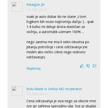
Kwaigon Jin
13. Feb 2014.
svaki je auto dobar do ne stane ;) tom
logikom bih vozio najtromiju dačiju :) .. ipak
1.4 turbo mi deluje dosta elastičan za
vožnju, a automatik uzimam 100% ...
nego zanima me ima li neko iskustva po
pitanju potrošnje i cene održavanja (ne
mislim ako nešto crkne nego redovno
održavanje)
Repliciraj
Boki Made in Serbia MG moderator
13. Feb 2014.
Cena odrzavanja je visa nego za obicne mot
ore jer zahteva specijalno ulje. Sve je skuplje