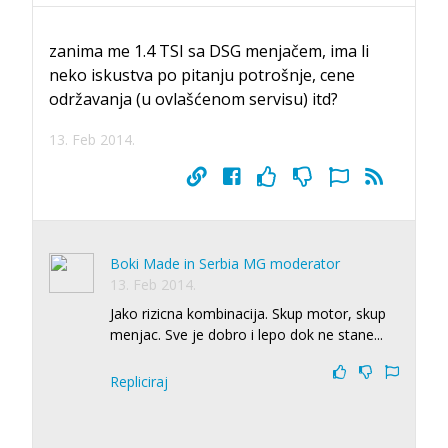
zanima me 1.4 TSI sa DSG menjačem, ima li
neko iskustva po pitanju potrošnje, cene
održavanja (u ovlašćenom servisu) itd?
13. Feb 2014.
Boki Made in Serbia MG moderator
13. Feb 2014.
Jako rizicna kombinacija. Skup motor, skup
menjac. Sve je dobro i lepo dok ne stane...
Repliciraj