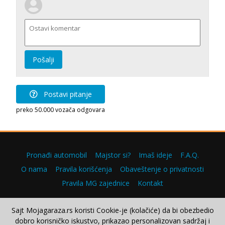
Pošalji
Postavi pitanje
preko 50.000 vozača odgovara
Pronađi automobil
Majstor si?
Imaš ideje
F.A.Q.
O nama
Pravila korišćenja
Obaveštenje o privatnosti
Pravila MG zajednice
Kontakt
Sajt Mojagaraza.rs koristi Cookie-je (kolačiće) da bi obezbedio
dobro korisničko iskustvo, prikazao personalizovan sadržaj i