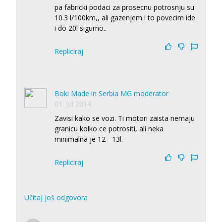
pa fabricki podaci za prosecnu potrosnju su
10.3 l/100km,, ali gazenjem i to povecim ide
i do 20l sigurno..
Repliciraj
Boki Made in Serbia MG moderator
01. Jul 2014.
Zavisi kako se vozi. Ti motori zaista nemaju
granicu kolko ce potrositi, ali neka
minimalna je 12 - 13l.
Repliciraj
Učitaj još odgovora