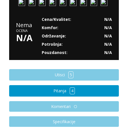
Cena/Kvalitet:
N/A
Nema
Komfor:
N/A
OCENA
N/A
Održavanje:
N/A
Potrošnja:
N/A
Pouzdanost:
N/A
Utisci
5
Pitanja
4
Komentari
Specifikacije