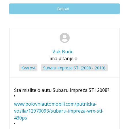
Delovi
Vuk Buric
ima pitanje o
Kvarovi
Subaru Impreza STi (2008 - 2010)
Šta mislite o autu Subaru Impreza STI 2008?
'
www.polovniautomobili.com/putnicka-
vozila/12970093/subaru-impreza-wrx-sti-
430ps
'