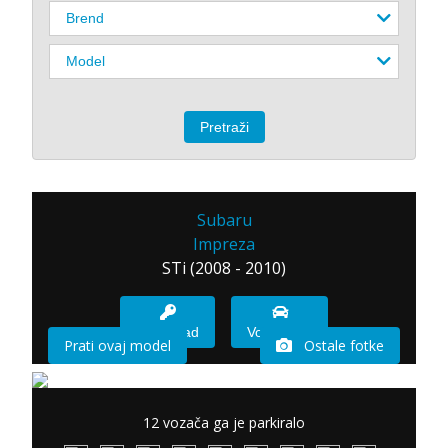
Subaru
Impreza
STi (2008 - 2010)
Imam sad
Vozio sam
Prati ovaj model
Ostale fotke
12 vozača ga je parkiralo