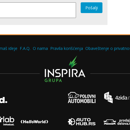
Pošalji
maš ideje
F.A.Q.
O nama
Pravila korišćenja
Obaveštenje o privatnos