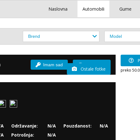
Naslovna
Automobili
Gume
P
)
Imam sad
Vozio sam
Ostale fotke
preko 50.
/A
Održavanje:
N/A
Pouzdanost:
N/A
/A
Potrošnja:
N/A