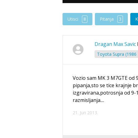
Utisci
8
Pitanja
3
K
Dragan Max Savic
Toyota Supra (1986 
Vozio sam MK 3 M7GTE od 97
pipanja,sto se tice krajnje br
izgravirana,potrosnja od 9-
razmisljanja....
21. Jun 2013.