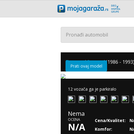
Pronađi automobil
Toyota
/
Supra
/
(1986 - 1993
Prati ovaj model
12 vozača ga je parkiralo
Nema
OCENA
Cena/Kvalitet:
N
N/A
Komfor:
N