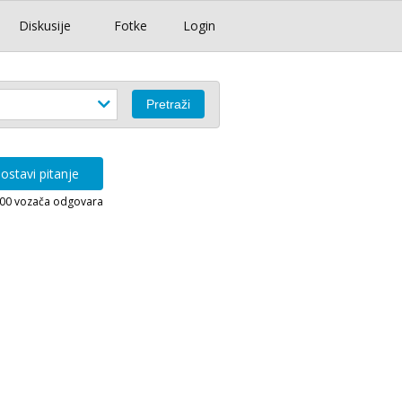
Diskusije
Fotke
Login
ostavi pitanje
000 vozača odgovara