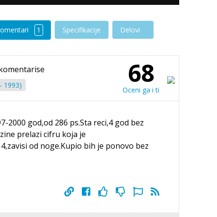
omentari
1
Specifikacije
Delovi
68
komentarise
- 1993)
Oceni ga i ti
-2000 god,od 286 ps.Sta reci,4 god bez
zine prelazi cifru koja je
14,zavisi od noge.Kupio bih je ponovo bez