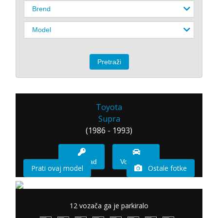
Toyota
Supra
(1986 - 1993)
Imam sad
Vozio sam
Prati ovaj model
Ostale fotke
12 vozača ga je parkiralo