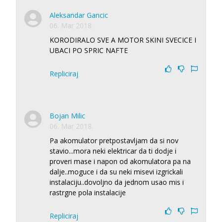
Aleksandar Gancic
06. Mar 2018.
KORODIRALO SVE A MOTOR SKINI SVECICE I
UBACI PO SPRIC NAFTE
Repliciraj
Bojan Milic
06. Mar 2018.
Pa akomulator pretpostavljam da si nov
stavio...mora neki elektricar da ti dodje i
proveri mase i napon od akomulatora pa na
dalje..moguce i da su neki misevi izgrickali
instalaciju..dovoljno da jednom usao mis i
rastrgne pola instalacije
Repliciraj