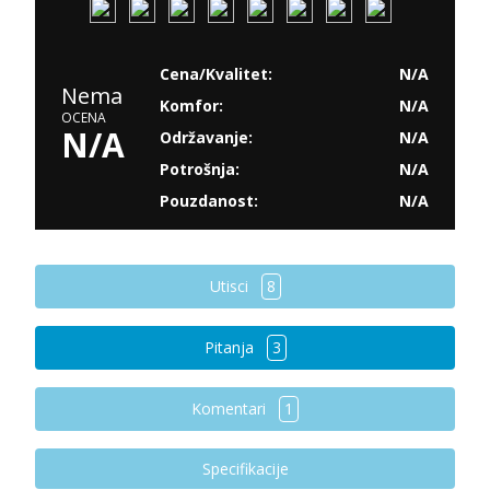
Cena/Kvalitet:
N/A
Nema
Komfor:
N/A
OCENA
N/A
Održavanje:
N/A
Potrošnja:
N/A
Pouzdanost:
N/A
Utisci
8
Pitanja
3
Komentari
1
Specifikacije