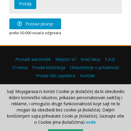
Pošalji
Postavi pitanje
preko 50.000 vozača odgovara
Pronađi automobil
Majstor si?
Imaš ideje
F.A.Q.
O nama
Pravila korišćenja
Obaveštenje o privatnosti
Pravila MG zajednice
Kontakt
Sajt Mojagaraza.rs koristi Cookie-je (kolačiće) da bi obezbedio
dobro korisničko iskustvo, prikazao personalizovan sadržaj i
Copyright © 2000–2026.
reklame, i omogućio druge funkcionalnosti koje sajt ne bi
mogao da obezbedi bez cookie-ja (kolačića). Daljim
korišćenjem sajta prihvatate Cooki-je (Kolačiće). Saznajte više
o Cookie-jima (kolačićima)
ovde
.