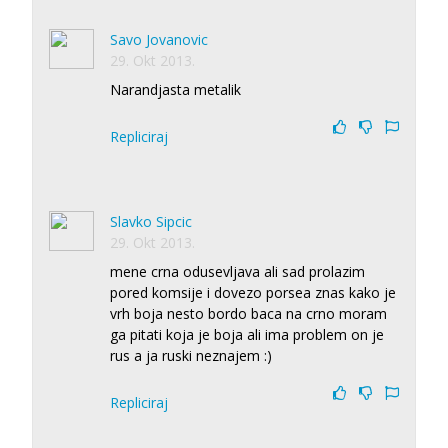
Savo Jovanovic
29. Okt 2013.
Narandjasta metalik
Repliciraj
Slavko Sipcic
29. Okt 2013.
mene crna odusevljava ali sad prolazim
pored komsije i dovezo porsea znas kako je
vrh boja nesto bordo baca na crno moram
ga pitati koja je boja ali ima problem on je
rus a ja ruski neznajem :)
Repliciraj