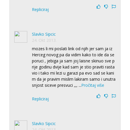
Repliciraj
Slavko Sipcic
24. Okt 2013.
mozes li mi poslati link od njih jer sam ja iz
Herceg novog pa da vidim kako to ide da se
poruci , jebiga ja sam joj laisne skinuo sve p
rije godinu dvije kad sam je stio praviti rasta
vio i tako mi lezi u garazi pa evo sad se kani
m da je pravim mislim lakiram samo i unutra
snjost siceve presvuci ,,,
...
Pročitaj više
Repliciraj
Slavko Sipcic
24. Okt 2013.