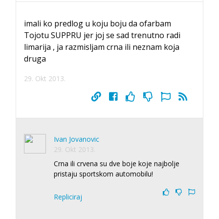
imali ko predlog u koju boju da ofarbam
Tojotu SUPPRU jer joj se sad trenutno radi
limarija , ja razmisljam crna ili neznam koja
druga
29. Okt 2013.
Ivan Jovanovic
29. Okt 2013.
Crna ili crvena su dve boje koje najbolje
pristaju sportskom automobilu!
Repliciraj