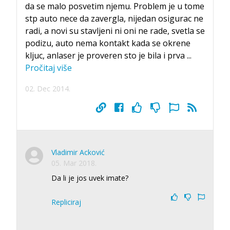
da se malo posvetim njemu. Problem je u tome
stp auto nece da zavergla, nijedan osigurac ne
radi, a novi su stavljeni ni oni ne rade, svetla se
podizu, auto nema kontakt kada se okrene
kljuc, anlaser je proveren sto je bila i prva
...
Pročitaj više
02. Dec 2014.
Vladimir Acković
05. Mar 2018.
Da li je jos uvek imate?
Repliciraj