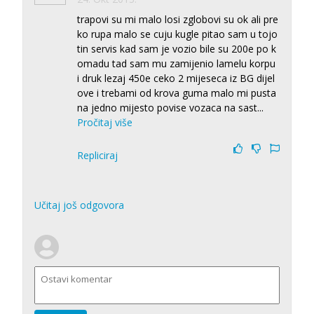
trapovi su mi malo losi zglobovi su ok ali pre
ko rupa malo se cuju kugle pitao sam u tojo
tin servis kad sam je vozio bile su 200e po k
omadu tad sam mu zamijenio lamelu korpu
i druk lezaj 450e ceko 2 mijeseca iz BG dijel
ove i trebami od krova guma malo mi pusta
na jedno mijesto povise vozaca na sast
...
Pročitaj više
Repliciraj
Učitaj još odgovora