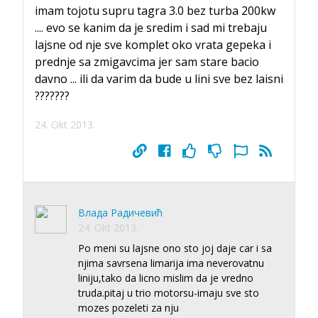
imam tojotu supru tagra 3.0 bez turba 200kw
.... evo se kanim da je sredim i sad mi trebaju
lajsne od nje sve komplet oko vrata gepeka i
prednje sa zmigavcima jer sam stare bacio
davno ... ili da varim da bude u lini sve bez laisni
???????
24. Okt 2013.
Влада Радичевић
24. Okt 2013.
Po meni su lajsne ono sto joj daje car i sa
njima savrsena limarija ima neverovatnu
liniju,tako da licno mislim da je vredno
truda.pitaj u trio motorsu-imaju sve sto
mozes pozeleti za nju