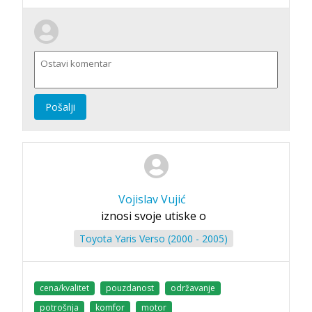
Pošalji
Vojislav Vujić
iznosi svoje utiske o
Toyota Yaris Verso (2000 - 2005)
cena/kvalitet
pouzdanost
održavanje
potrošnja
komfor
motor