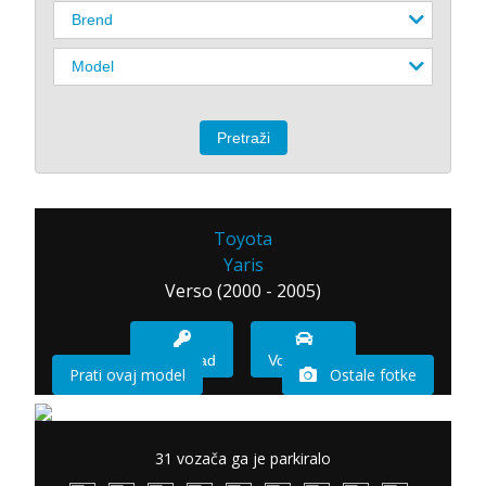
Toyota
Yaris
Verso (2000 - 2005)
Imam sad
Vozio sam
Prati ovaj model
Ostale fotke
31 vozača ga je parkiralo