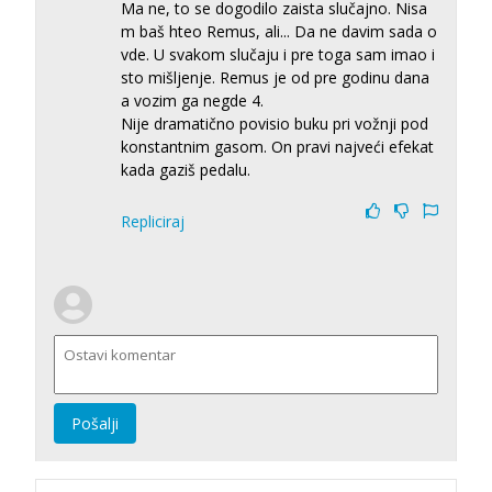
Ma ne, to se dogodilo zaista slučajno. Nisa
m baš hteo Remus, ali... Da ne davim sada o
vde. U svakom slučaju i pre toga sam imao i
sto mišljenje. Remus je od pre godinu dana
a vozim ga negde 4.
Nije dramatično povisio buku pri vožnji pod
konstantnim gasom. On pravi najveći efekat
kada gaziš pedalu.
Repliciraj
Pošalji