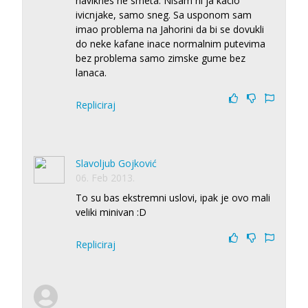
naviknes ne smeta. Nisam ni ja kacio
ivicnjake, samo sneg. Sa usponom sam
imao problema na Jahorini da bi se dovukli
do neke kafane inace normalnim putevima
bez problema samo zimske gume bez
lanaca.
Repliciraj
Slavoljub Gojković
06. Feb 2013.
To su bas ekstremni uslovi, ipak je ovo mali
veliki minivan :D
Repliciraj