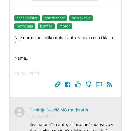
cena/kvalitet
pouzdanost
održavanje
potrošnja
komfor
motor
Nije normalno koliko dobar auto za ovu cenu i klasu
:)
Nema..
06. Dec 2017.
Dimitrije Nikolić MG moderator
06. Dec 2017.
Realno odličan auto, ali niko neće da ga vozi
zbog izgleda (ružnoće). Mada, nije ga baš