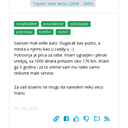
Toyota Yaris Verso (2000 - 2005)
cena/kvalitet
pouzdanost
održavanje
potrošnja
komfor
motor
Savrsen mali-veliki auto. Dugacak kao punto, a
mesta u njemu kao u caddy-u :-)
Potrosnja je prica za sebe. Imam ugradjen i plinski
uredjaj, sa 1000 dinara prelazim oko 170 km. Imam
ga 5 godina i za to vreme sam mu radio samo
redovne male servise.
Za sad stvarno ne mogu da navedem neku vecu
manu.
06. Sep 2016.