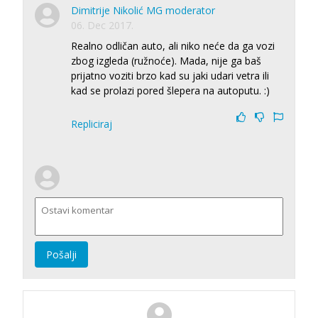
Dimitrije Nikolić MG moderator
06. Dec 2017.
Realno odličan auto, ali niko neće da ga vozi
zbog izgleda (ružnoće). Mada, nije ga baš
prijatno voziti brzo kad su jaki udari vetra ili
kad se prolazi pored šlepera na autoputu. :)
Repliciraj
Pošalji