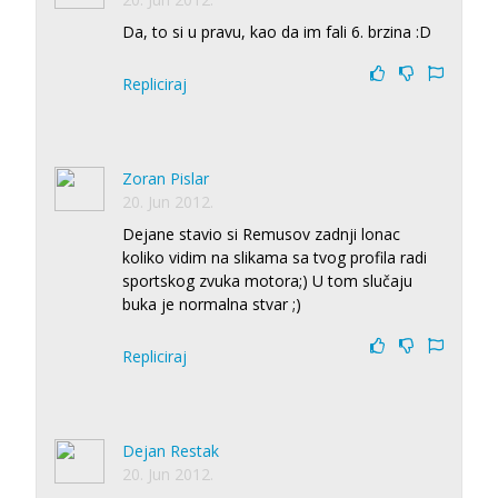
Da, to si u pravu, kao da im fali 6. brzina :D
Repliciraj
Zoran Pislar
20. Jun 2012.
Dejane stavio si Remusov zadnji lonac
koliko vidim na slikama sa tvog profila radi
sportskog zvuka motora;) U tom slučaju
buka je normalna stvar ;)
Repliciraj
Dejan Restak
20. Jun 2012.