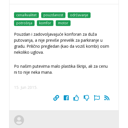
cena/kvalitet
pouzdanost
održavanje
potrošnja
komfor
motor
Pouzdan i zadovoljavajuće konforan za duža
putovanja, a nije previše prevelik za parkiranje u
gradu. Prilično pregledan (kao da voziš kombi) osim
nekoliko uglova.
Po našim putevima malo plastika škripi, ali za cenu
ni to nije neka mana.
15. Jun 2015.