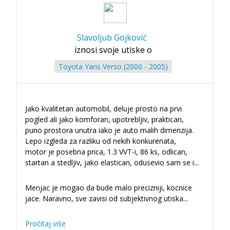
Slavoljub Gojković
iznosi svoje utiske o
Toyota Yaris Verso (2000 - 2005)
Jako kvalitetan automobil, deluje prosto na prvi
pogled ali jako komforan, upotrebljiv, praktican,
puno prostora unutra iako je auto malih dimenzija.
Lepo izgleda za razliku od nekih konkurenata,
motor je posebna prica, 1.3 VVT-i, 86 ks, odlican,
startan a stedljiv, jako elastican, odusevio sam se i
...
Menjac je mogao da bude malo precizniji, kocnice
jace. Naravno, sve zavisi od subjektivnog utiska...
Pročitaj više