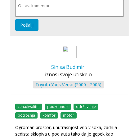
Pošalji
Sinisa Budimir
iznosi svoje utiske o
Toyota Yaris Verso (2000 - 2005)
cena/kvalitet
pouzdanost
održavanje
potrošnja
komfor
motor
Ogroman prostor, unutrasnjost vrlo visoka, zadnja
sedista sklopiva u pod auta tako da je gepek kao