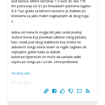
kod tamića. Motor benzinac 1.3 vuče do oko 170
km potrosnja od 4,5 po krivudavim putevima lagano
ili 6-7 po gradu sa klimom.Izuzetno je stabilan po
krivinama sa jako malim naginjanjem ali zbog toga
j
...
Jedna od mana bi mogla biti jako siroki prednji
stubovi krova koji ponekad zaklone celog pešaka,
kao i nizak pod zbog stabilnosti koji smeta na
dubokom snegu.Istina nisam se nigde zaglavio ali
neprijatno grebe kada su duboki
kolotrazi.Opterećen ne može da savlada veliki
uspon po snegu pa i sa lan
...
cima proklizava.
Pročitaj više
05. Feb 2013.