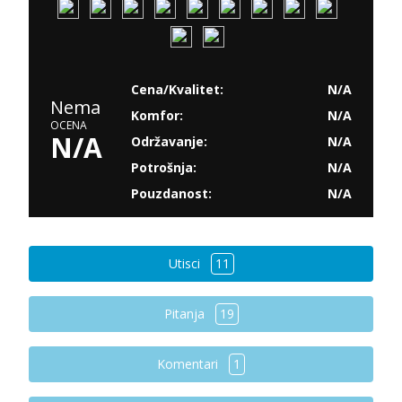
Cena/Kvalitet:
N/A
Nema
Komfor:
N/A
OCENA
N/A
Održavanje:
N/A
Potrošnja:
N/A
Pouzdanost:
N/A
Utisci
11
Pitanja
19
Komentari
1