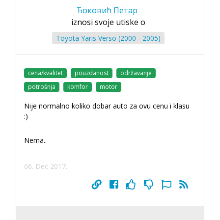
Ђоковић Петар
iznosi svoje utiske o
Toyota Yaris Verso (2000 - 2005)
cena/kvalitet
pouzdanost
održavanje
potrošnja
komfor
motor
Nije normalno koliko dobar auto za ovu cenu i klasu
:)
Nema..
06. Dec 2017.