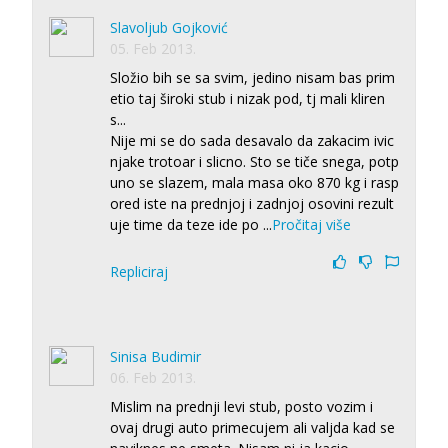
Slavoljub Gojković
05. Feb 2013.
Složio bih se sa svim, jedino nisam bas prim
etio taj široki stub i nizak pod, tj mali kliren
s...
Nije mi se do sada desavalo da zakacim ivic
njake trotoar i slicno. Sto se tiče snega, potp
uno se slazem, mala masa oko 870 kg i rasp
ored iste na prednjoj i zadnjoj osovini rezult
uje time da teze ide po
...
Pročitaj više
Repliciraj
Sinisa Budimir
06. Feb 2013.
Mislim na prednji levi stub, posto vozim i
ovaj drugi auto primecujem ali valjda kad se