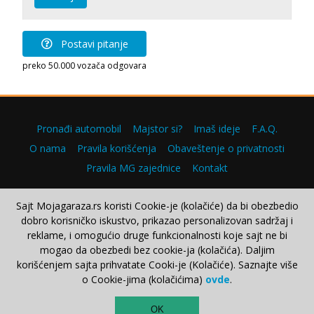
Postavi pitanje
preko 50.000 vozača odgovara
Pronađi automobil
Majstor si?
Imaš ideje
F.A.Q.
O nama
Pravila korišćenja
Obaveštenje o privatnosti
Pravila MG zajednice
Kontakt
Sajt Mojagaraza.rs koristi Cookie-je (kolačiće) da bi obezbedio
dobro korisničko iskustvo, prikazao personalizovan sadržaj i
Copyright © 2000–2026.
reklame, i omogućio druge funkcionalnosti koje sajt ne bi
mogao da obezbedi bez cookie-ja (kolačića). Daljim
korišćenjem sajta prihvatate Cooki-je (Kolačiće). Saznajte više
o Cookie-jima (kolačićima)
ovde
.
TOP
OK