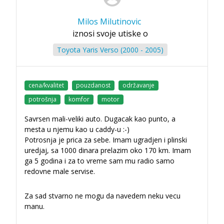
Milos Milutinovic
iznosi svoje utiske o
Toyota Yaris Verso (2000 - 2005)
cena/kvalitet
pouzdanost
održavanje
potrošnja
komfor
motor
Savrsen mali-veliki auto. Dugacak kao punto, a
mesta u njemu kao u caddy-u :-)
Potrosnja je prica za sebe. Imam ugradjen i plinski
uredjaj, sa 1000 dinara prelazim oko 170 km. Imam
ga 5 godina i za to vreme sam mu radio samo
redovne male servise.
Za sad stvarno ne mogu da navedem neku vecu
manu.