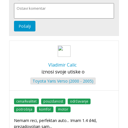
Pošalji
Vladimir Calic
iznosi svoje utiske o
Toyota Yaris Verso (2000 - 2005)
cena/kvalitet
pouzdanost
održavanje
potrošnja
komfor
motor
Nemam reci, perfektan auto... Imam 1.4 d4d,
prezadovoljan sam...