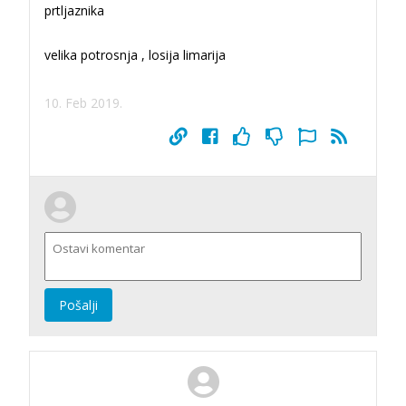
prtljaznika
velika potrosnja , losija limarija
10. Feb 2019.
Pošalji