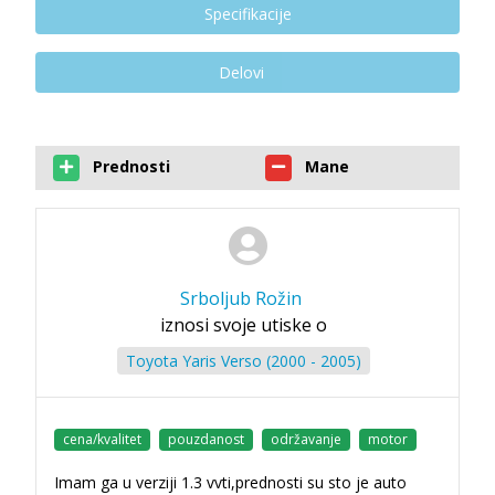
Specifikacije
Delovi
Prednosti
Mane
Srboljub Rožin
iznosi svoje utiske o
Toyota Yaris Verso (2000 - 2005)
cena/kvalitet
pouzdanost
održavanje
motor
Imam ga u verziji 1.3 vvti,prednosti su sto je auto