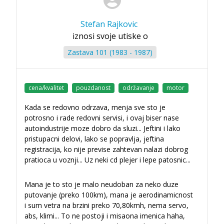
Stefan Rajkovic
iznosi svoje utiske o
Zastava 101 (1983 - 1987)
cena/kvalitet
pouzdanost
održavanje
motor
Kada se redovno odrzava, menja sve sto je
potrosno i rade redovni servisi, i ovaj biser nase
autoindustrije moze dobro da sluzi... Jeftini i lako
pristupacni delovi, lako se popravlja, jeftina
registracija, ko nije previse zahtevan nalazi dobrog
pratioca u voznji... Uz neki cd plejer i lepe patosnic
...
Mana je to sto je malo neudoban za neko duze
putovanje (preko 100km), mana je aerodinamicnost
i sum vetra na brzini preko 70,80kmh, nema servo,
abs, klimi... To ne postoji i misaona imenica haha,