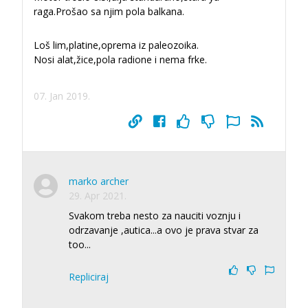
raga.Prošao sa njim pola balkana.
Loš lim,platine,oprema iz paleozoika.
Nosi alat,žice,pola radione i nema frke.
07. Jan 2019.
marko archer
29. Apr 2021.
Svakom treba nesto za nauciti voznju i
odrzavanje ,autica...a ovo je prava stvar za
too...
Repliciraj