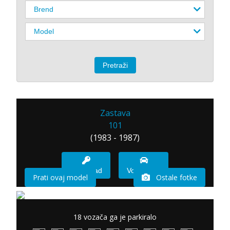
Zastava
101
(1983 - 1987)
Imam sad
Vozio sam
Prati ovaj model
Ostale fotke
18 vozača ga je parkiralo