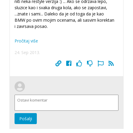
niti neka restyle verzija :) ... Ako se odrzava lepo,
sluzice kao i svaka druga kola, ako se zapostavi,
...
znate i sami... Daleko da je od toga da je kao
BMW po ovim mojim ocenama, ali sasvim korektan
i zavrsava posao.
Pročitaj više
24. Sep 2013.
Pošalji