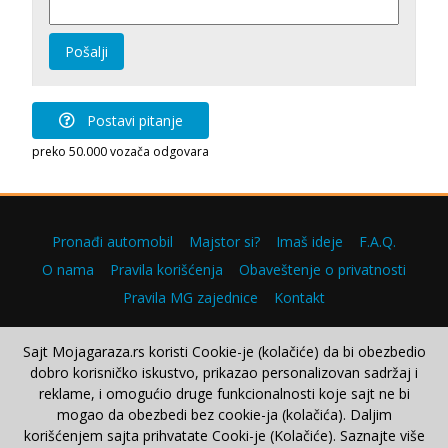
Pošalji
Postavi pitanje
preko 50.000 vozača odgovara
Pronađi automobil
Majstor si?
Imaš ideje
F.A.Q.
O nama
Pravila korišćenja
Obaveštenje o privatnosti
Pravila MG zajednice
Kontakt
Sajt Mojagaraza.rs koristi Cookie-je (kolačiće) da bi obezbedio
dobro korisničko iskustvo, prikazao personalizovan sadržaj i
Copyright © 2000–2026.
reklame, i omogućio druge funkcionalnosti koje sajt ne bi
mogao da obezbedi bez cookie-ja (kolačića). Daljim
korišćenjem sajta prihvatate Cooki-je (Kolačiće). Saznajte više