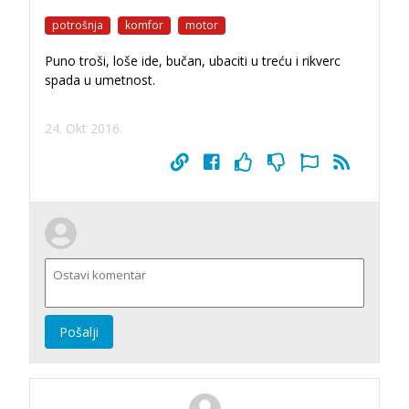
potrošnja
komfor
motor
Puno troši, loše ide, bučan, ubaciti u treću i rikverc
spada u umetnost.
24. Okt 2016.
Pošalji