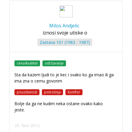
Milos Andjelic
iznosi svoje utiske o
Zastava 101 (1983 - 1987)
cena/kvalitet
održavanje
Sta da kazem ljudi to je kec i svako ko ga imao ili ga
ima zna o cemu govorim
pouzdanost
potrošnja
komfor
Bolje da ga ne kudim neka ostane ovako kako
jeste.
20. Nov 2012.