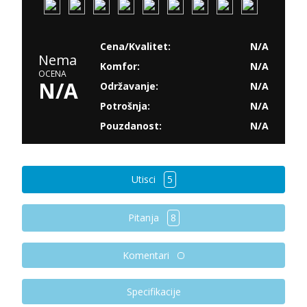
Cena/Kvalitet:
N/A
Nema
Komfor:
N/A
OCENA
N/A
Održavanje:
N/A
Potrošnja:
N/A
Pouzdanost:
N/A
Utisci
5
Pitanja
8
Komentari
Specifikacije