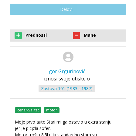
Delovi
Prednosti
Mane
Igor Grgurinović
iznosi svoje utiske o
Zastava 101 (1983 - 1987)
cena/kvalitet
motor
Moje prvo auto.Stari mi ga ostavio u extra stanju
jer je picjzla šofer.
Motor trošio 8.5l,ulja standardno,stara yu