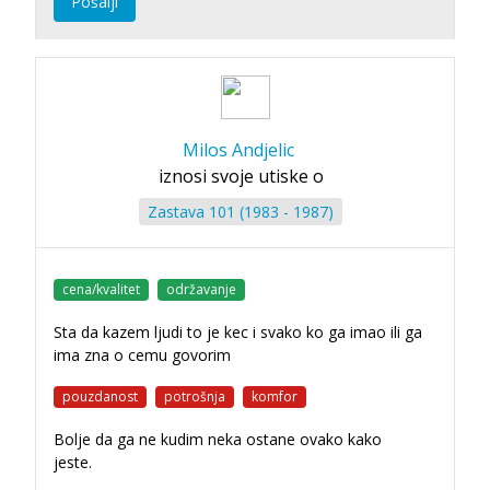
Pošalji
Milos Andjelic
iznosi svoje utiske o
Zastava 101 (1983 - 1987)
cena/kvalitet
održavanje
Sta da kazem ljudi to je kec i svako ko ga imao ili ga
ima zna o cemu govorim
pouzdanost
potrošnja
komfor
Bolje da ga ne kudim neka ostane ovako kako
jeste.