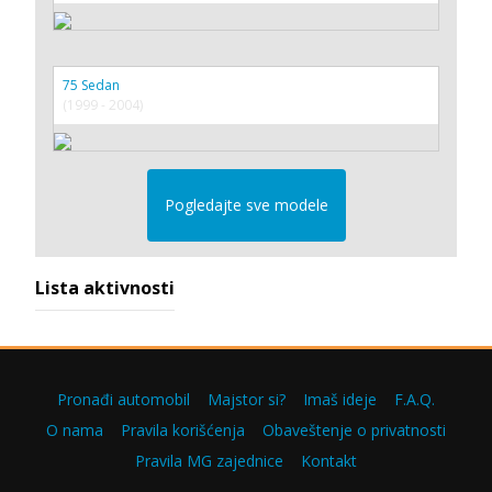
75 Sedan
(1999 - 2004)
Pogledajte sve modele
Lista aktivnosti
Pronađi automobil
Majstor si?
Imaš ideje
F.A.Q.
O nama
Pravila korišćenja
Obaveštenje o privatnosti
Pravila MG zajednice
Kontakt