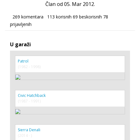
Član od 05. Mar 2012.
269 komentara
113 korisnih
69 beskorisnih
78
prijavljenih
U garaži
Patrol
(1982 - 1998)
Civic Hatchback
(1987 - 1991)
Sierra Denali
(2014 - )