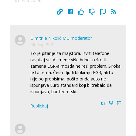
01. Sep 2024.
Dimitrije Nikolić MG moderator
06. Sep 2024.
To je pitanje za majstora. Izvrti telefone i
raspitaj se. Ali mene više brine to što ti
zamena EGR-a možda ne reši problem. Široka
je to tema. Često ljudi blokiraju EGR, ali to
nije po propisima, pošto onda auto ne
ispunjava Euro standard koji bi trebalo da
ispunjava, bar teoretski.
Repliciraj