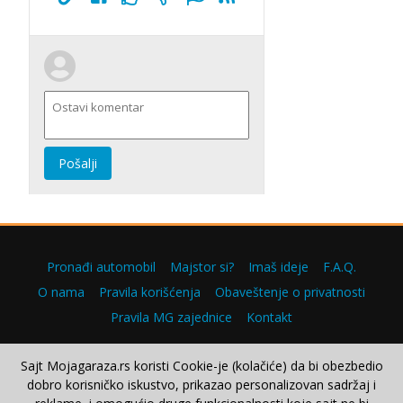
Pošalji
Pronađi automobil
Majstor si?
Imaš ideje
F.A.Q.
O nama
Pravila korišćenja
Obaveštenje o privatnosti
Pravila MG zajednice
Kontakt
Sajt Mojagaraza.rs koristi Cookie-je (kolačiće) da bi obezbedio
dobro korisničko iskustvo, prikazao personalizovan sadržaj i
Copyright © 2000–2026.