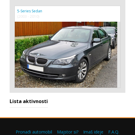
5-Series Sedan
(2003 - 2010)
Lista aktivnosti
Pronađi automobil
Majstor si?
Imaš ideje
F.A.Q.