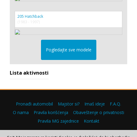
205 Hatchback
(1983 - 1997)
Pogledajte sve modele
Lista aktivnosti
Pronađi automobil
Majstor si?
Imaš ideje
F.A.Q.
O nama
Pravila korišćenja
Obaveštenje o privatnosti
Pravila MG zajednice
Kontakt