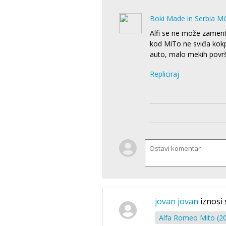
Boki Made in Serbia M
Alfi se ne može zameriti
kod MiTo ne sviđa kokpit
auto, malo mekih površi
Repliciraj
jovan jovan
iznosi 
Alfa Romeo Mito (20