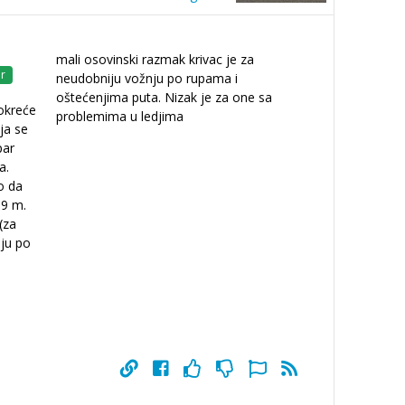
mali osovinski razmak krivac je za
r
neudobniju vožnju po rupama i
oštećenjima puta. Nizak je za one sa
okreće
problemima u ledjima
ja se
par
a.
o da
,9 m.
(za
ju po