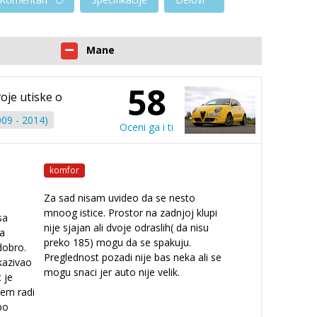
Mane
58
voje utiske o
09 - 2014)
Oceni ga i ti
komfor
Za sad nisam uvideo da se nesto
mnoog istice. Prostor na zadnjoj klupi
sa
nije sjajan ali dvoje odraslih( da nisu
a
preko 185) mogu da se spakuju.
dobro.
Preglednost pozadi nije bas neka ali se
kazivao
mogu snaci jer auto nije velik.
 je
tem radi
po