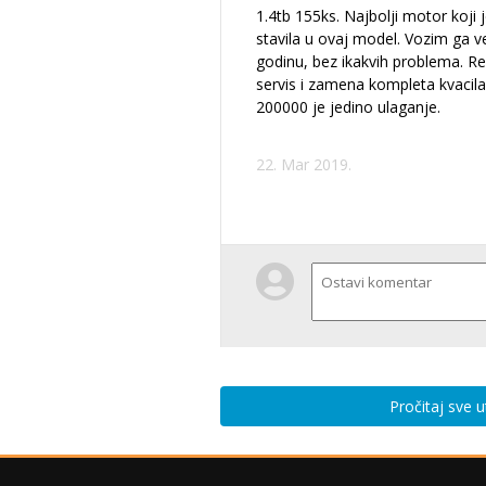
1.4tb 155ks. Najbolji motor koji j
stavila u ovaj model. Vozim ga v
godinu, bez ikakvih problema. R
servis i zamena kompleta kvacil
200000 je jedino ulaganje.
22. Mar 2019.
Pročitaj sve 