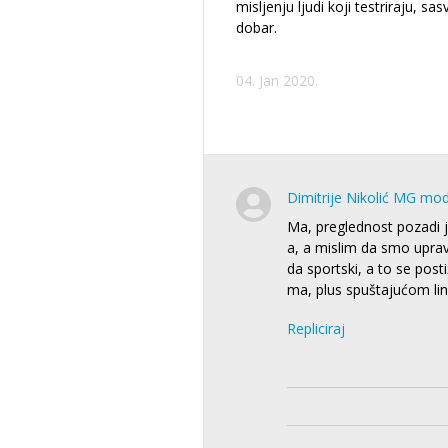
misljenju ljudi koji testriraju, sa
dobar.
04. Jan 2020.
Dimitrije Nikolić MG mo
Ma, preglednost pozadi j
a, a mislim da smo upravo
da sportski, a to se pos
ma, plus spuštajućom lin
Repliciraj