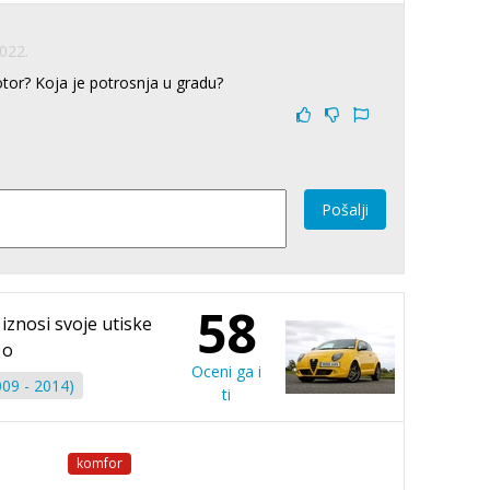
2022.
otor? Koja je potrosnja u gradu?
Pošalji
58
iznosi svoje utiske
o
Oceni ga i
09 - 2014)
ti
komfor