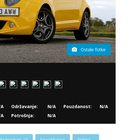
Ostale fotke
/A
Održavanje:
N/A
Pouzdanost:
N/A
/A
Potrošnja:
N/A
Komentari
Specifikacije
Delovi