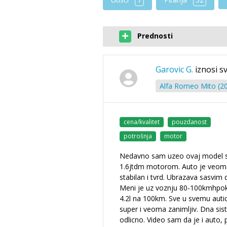
Prednosti
Garovic G.
iznosi s
Alfa Romeo Mito (20
cena/kvalitet
pouzdanost
potrošnja
motor
Nedavno sam uzeo ovaj model 
1.6jtdm motorom. Auto je veom
stabilan i tvrd. Ubrazava sasvim 
Meni je uz voznju 80-100kmhpo
4.2l na 100km. Sve u svemu autic
super i veoma zanimljiv. Dna sis
odlicno. Video sam da je i auto, 