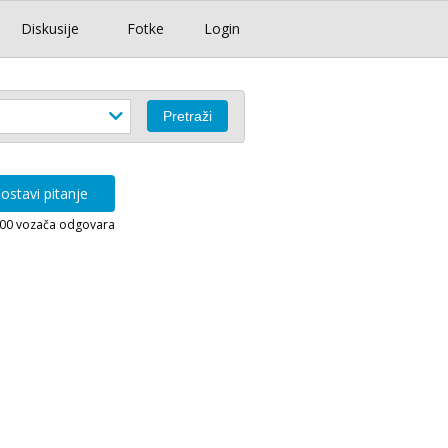
Diskusije
Fotke
Login
ostavi pitanje
000 vozača odgovara