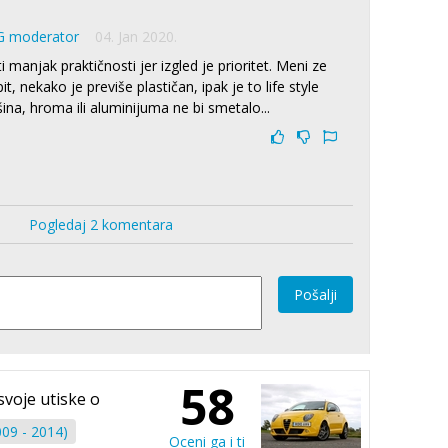
G moderator
04. Jan 2020.
 manjak praktičnosti jer izgled je prioritet. Meni ze
, nekako je previše plastičan, ipak je to life style
na, hroma ili aluminijuma ne bi smetalo...
Pogledaj 2 komentara
Pošalji
58
svoje utiske o
09 - 2014)
Oceni ga i ti