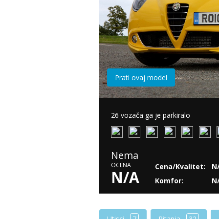
Prati ovaj model
26 vozača ga je parkiralo
Nema
OCENA
Cena/Kvalitet:
N
N/A
Komfor:
N
Utisci
7
Pitanja
32