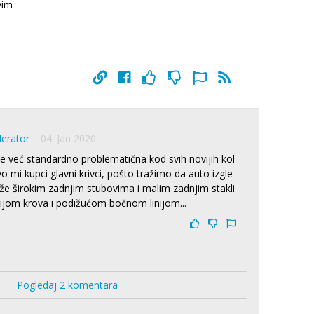
svim
derator
04. Jan 2020.
e već standardno problematična kod svih novijih kol
 mi kupci glavni krivci, pošto tražimo da auto izgle
tiže širokim zadnjim stubovima i malim zadnjim stakli
ijom krova i podižućom bočnom linijom...
Pogledaj 2 komentara