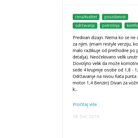
cena/kvalitet
pouzdanost
održavanje
potrošnja
komfo
Predivan dizajn. Nema ko se ne 
za njim. (imam restyle verziju, ko
malo razlikuje od prethodne po 
detalja). Neočekivano velik unutr
Dovoljno velik da može komotn
sede 4 krupnije osobe od 1,8 - 1
Održavanje na nivou fiata punta 
motor 1,4 Benzin) Divan za vožn
k
...
Pročitaj više
18. Dec 2019.