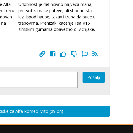
e Alfa
Udobnost je definitivno najveca mana,
ec trecu
pretvrd za nase puteve, ali shodno sta
edovan
lezi ispod haube, takav i treba da bude u
a na
trapovima. Prenizak, kacenje i sa R16
zimskim gumama obavezno o ivicnjake.
Pošalji
utiske za Alfa Romeo Mito (09 on)