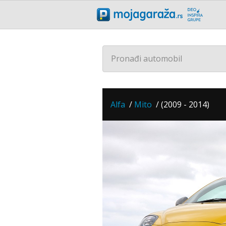
Pronađi automobil
Alfa
/
Mito
/
(2009 - 2014)