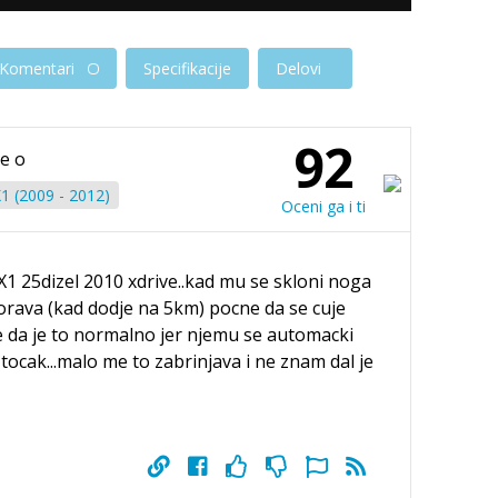
Komentari
Specifikacije
Delovi
92
je o
 (2009 - 2012)
Oceni ga i ti
 25dizel 2010 xdrive..kad mu se skloni noga
orava (kad dodje na 5km) pocne da se cuje
e da je to normalno jer njemu se automacki
tocak...malo me to zabrinjava i ne znam dal je