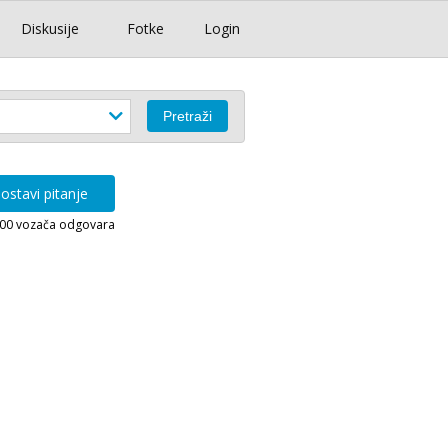
Diskusije
Fotke
Login
ostavi pitanje
000 vozača odgovara