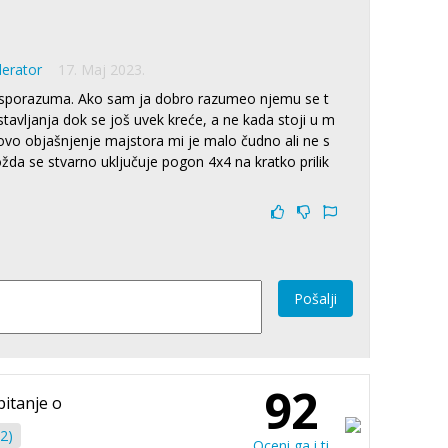
derator
17. Maj 2023.
esporazuma. Ako sam ja dobro razumeo njemu se t
stavljanja dok se još uvek kreće, a ne kada stoji u m
ovo objašnjenje majstora mi je malo čudno ali ne s
da se stvarno uključuje pogon 4x4 na kratko prilik
Pošalji
92
pitanje o
2)
Oceni ga i ti