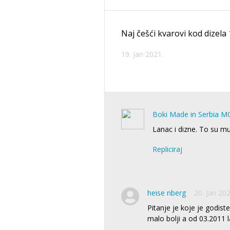
Naj češći kvarovi kod dizela
19. Jan 2021.
Boki Made in Serbia M
Lanac i dizne. To su mu
Repliciraj
heise nberg
20. Jan 202
Pitanje je koje je godist
malo bolji a od 03.2011 