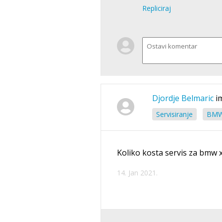
Repliciraj
Djordje Belmaric
i
Servisiranje
BMW 
Koliko kosta servis za bmw x
14. Jan 2021.