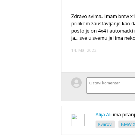
Zdravo svima.. Imam bmw x1 
prilikom zaustavljanje kao d
posto je on 4x4 i automacki
ja… sve u svemu jel ima neko 
14. Maj 2023.
Alija Ali
ima pitan
Kvarovi
BMW X1