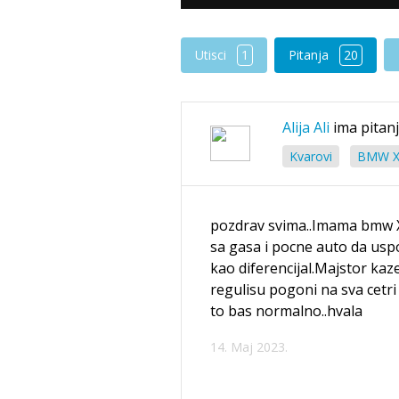
Utisci
1
Pitanja
20
Alija Ali
ima pitan
Kvarovi
BMW X1
pozdrav svima..Imama bmw X1
sa gasa i pocne auto da usp
kao diferencijal.Majstor kaz
regulisu pogoni na sva cetri 
to bas normalno..hvala
14. Maj 2023.