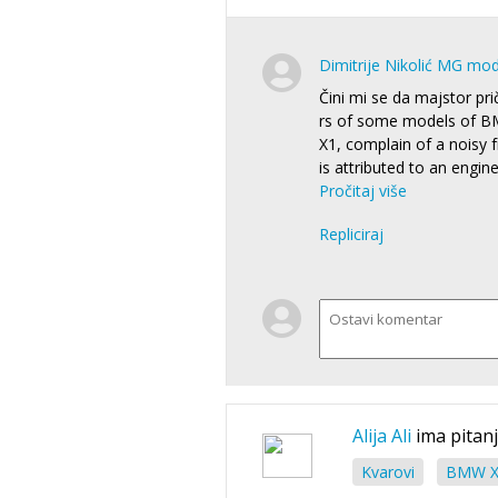
Dimitrije Nikolić MG mo
Čini mi se da majstor pr
rs of some models of B
X1, complain of a noisy fr
is attributed to an engin
Pročitaj više
Repliciraj
Alija Ali
ima pitan
Kvarovi
BMW X1