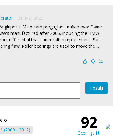
derator
31. Maj 2023.
iča gluposti. Malo sam proguglao i našao ovo: Owne
MW's manufactured after 2006, including the BMW
ont differential that can result in replacement. Fault
eering flaw. Roller bearings are used to move the
...
Pošalji
92
je o
 (2009 - 2012)
Oceni ga i ti