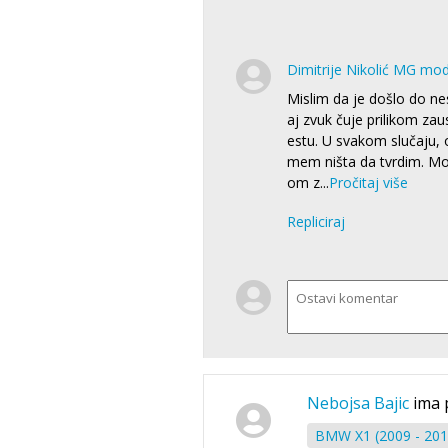
Dimitrije Nikolić MG mo
Mislim da je došlo do n
aj zvuk čuje prilikom zau
estu. U svakom slučaju, 
mem ništa da tvrdim. Mož
om z
...
Pročitaj više
Repliciraj
Nebojsa Bajic
ima 
BMW X1 (2009 - 201