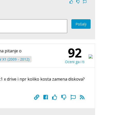
Pošalji
92
ma pitanje o
X1 (2009 - 2012)
Oceni ga i ti
1 x drive i npr koliko kosta zamena diskova?