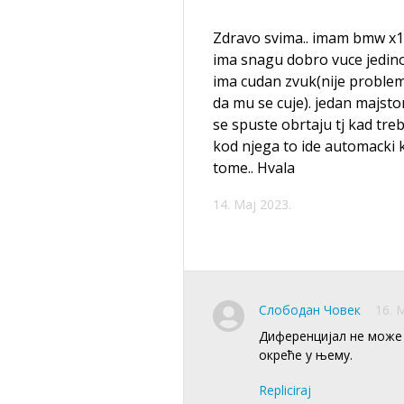
Zdravo svima.. imam bmw x1 
ima snagu dobro vuce jedino
ima cudan zvuk(nije problem
da mu se cuje). jedan majsto
se spuste obrtaju tj kad tre
kod njega to ide automacki k
tome.. Hvala
14. Maj 2023.
Слободан Човек
16. 
Диференцијал не може д
окреће у њему.
Repliciraj