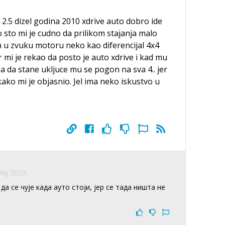
2.5 dizel godina 2010 xdrive auto dobro ide
 sto mi je cudno da prilikom stajanja malo
 u zvuku motoru neko kao diferencijal 4x4
r mi je rekao da posto je auto xdrive i kad mu
ba da stane ukljuce mu se pogon na sva 4.. jer
ako mi je objasnio. Jel ima neko iskustvo u
Maj 2023.
а се чује када ауто стоји, јер се тада ништа не