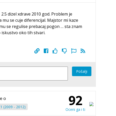
2.5 dizel xdrave 2010 god. Problem je
a mu se cuje diferencijal. Majstor mi kaze
 mu se regulise prebacaj pogon … sta znam
iskustvo oko tih stvari.
Pošalji
92
je o
 (2009 - 2012)
Oceni ga i ti