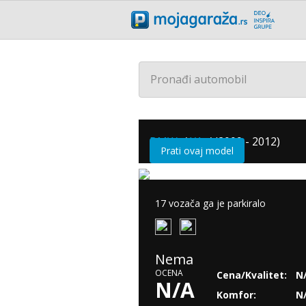
Pronađi automobil
BMW
/
X1
/
(2009 - 2012)
Prati ovaj model
17 vozača ga je parkiralo
Nema
OCENA
Cena/Kvalitet:
N
N/A
Komfor:
N