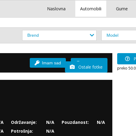
Naslovna
Automobili
Gume
P
Imam sad
Vozio sam
Ostale fotke
preko 50.
/A
Održavanje:
N/A
Pouzdanost:
N/A
/A
Potrošnja:
N/A