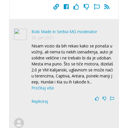
Boki Made in Serbia MG moderator
26. Jan 2021.
Nisam vozio da bih rekao kako se ponaša u
vožnji, ali nema tu nekih izenađenja, auto je
solidne veličine i ne trebalo bi da je udoban.
Mesta ima puno. Što se tiče motora, dizelaš
2.0 je VM italijanski, uglavnom se može naći
u terencima, Captiva, Antara, poneki manji J
eep, Hundai i Kia su ih takođe k
...
Pročitaj više
Repliciraj