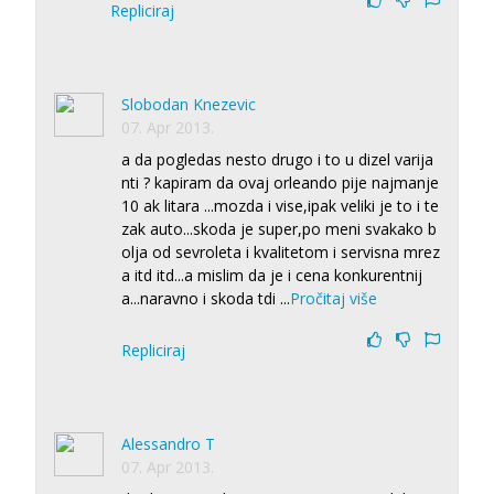
Repliciraj
Slobodan Knezevic
07. Apr 2013.
a da pogledas nesto drugo i to u dizel varija
nti ? kapiram da ovaj orleando pije najmanje
10 ak litara ...mozda i vise,ipak veliki je to i te
zak auto...skoda je super,po meni svakako b
olja od sevroleta i kvalitetom i servisna mrez
a itd itd...a mislim da je i cena konkurentnij
a...naravno i skoda tdi
...
Pročitaj više
Repliciraj
Alessandro T
07. Apr 2013.