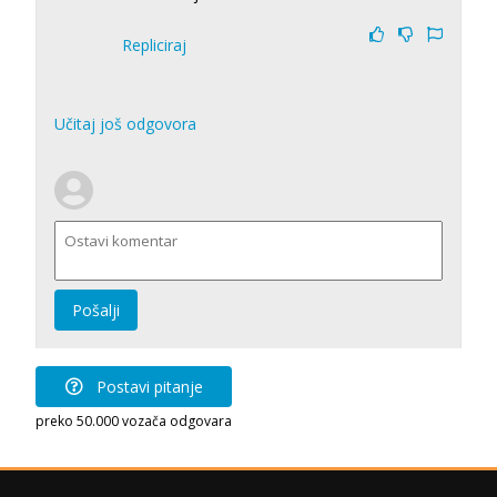
Repliciraj
Učitaj još odgovora
Pošalji
Postavi pitanje
preko 50.000 vozača odgovara