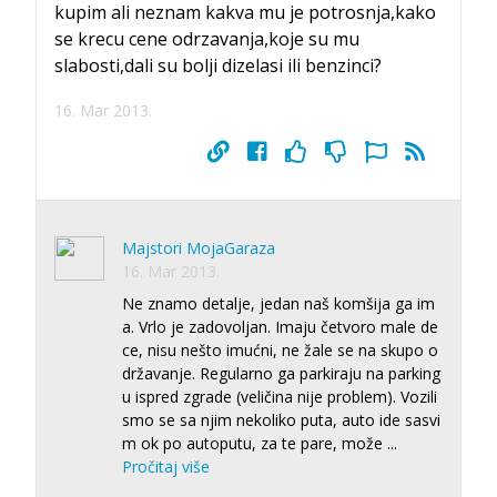
kupim ali neznam kakva mu je potrosnja,kako
se krecu cene odrzavanja,koje su mu
slabosti,dali su bolji dizelasi ili benzinci?
16. Mar 2013.
Majstori MojaGaraza
16. Mar 2013.
Ne znamo detalje, jedan naš komšija ga im
a. Vrlo je zadovoljan. Imaju četvoro male de
ce, nisu nešto imućni, ne žale se na skupo o
državanje. Regularno ga parkiraju na parking
u ispred zgrade (veličina nije problem). Vozili
smo se sa njim nekoliko puta, auto ide sasvi
m ok po autoputu, za te pare, može
...
Pročitaj više