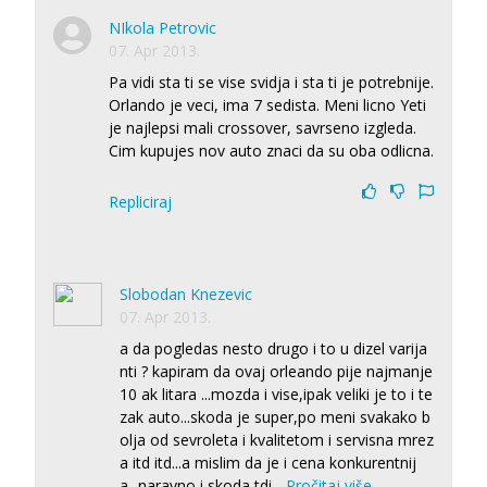
NIkola Petrovic
07. Apr 2013.
Pa vidi sta ti se vise svidja i sta ti je potrebnije.
Orlando je veci, ima 7 sedista. Meni licno Yeti
je najlepsi mali crossover, savrseno izgleda.
Cim kupujes nov auto znaci da su oba odlicna.
Repliciraj
Slobodan Knezevic
07. Apr 2013.
a da pogledas nesto drugo i to u dizel varija
nti ? kapiram da ovaj orleando pije najmanje
10 ak litara ...mozda i vise,ipak veliki je to i te
zak auto...skoda je super,po meni svakako b
olja od sevroleta i kvalitetom i servisna mrez
a itd itd...a mislim da je i cena konkurentnij
a...naravno i skoda tdi
...
Pročitaj više