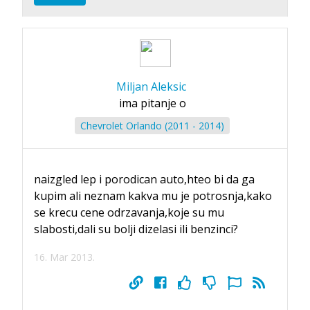
Miljan Aleksic
ima pitanje o
Chevrolet Orlando (2011 - 2014)
naizgled lep i porodican auto,hteo bi da ga
kupim ali neznam kakva mu je potrosnja,kako
se krecu cene odrzavanja,koje su mu
slabosti,dali su bolji dizelasi ili benzinci?
16. Mar 2013.