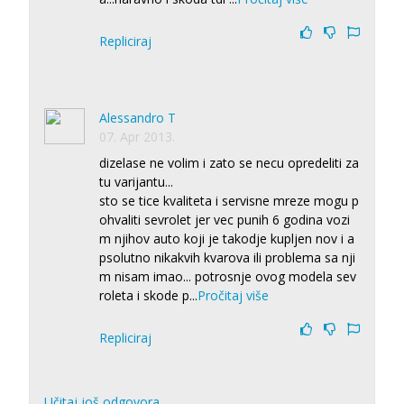
Repliciraj
Alessandro T
07. Apr 2013.
dizelase ne volim i zato se necu opredeliti za
tu varijantu...
sto se tice kvaliteta i servisne mreze mogu p
ohvaliti sevrolet jer vec punih 6 godina vozi
m njihov auto koji je takodje kupljen nov i a
psolutno nikakvih kvarova ili problema sa nji
m nisam imao... potrosnje ovog modela sev
roleta i skode p
...
Pročitaj više
Repliciraj
Učitaj još odgovora