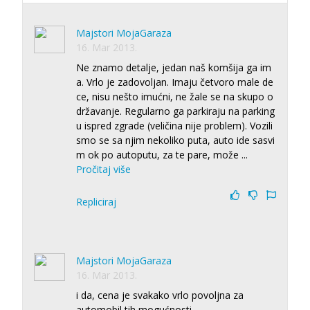
Majstori MojaGaraza
16. Mar 2013.
Ne znamo detalje, jedan naš komšija ga im
a. Vrlo je zadovoljan. Imaju četvoro male de
ce, nisu nešto imućni, ne žale se na skupo o
državanje. Regularno ga parkiraju na parking
u ispred zgrade (veličina nije problem). Vozili
smo se sa njim nekoliko puta, auto ide sasvi
m ok po autoputu, za te pare, može
...
Pročitaj više
Repliciraj
Majstori MojaGaraza
16. Mar 2013.
i da, cena je svakako vrlo povoljna za
automobil tih mogućnosti.