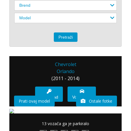
Chevrolet
Orlando
(2011 - 2014)
Imam sad
Vozio sam
Prati ovaj model
Ostale fotke
13 vozača ga je parkiralo