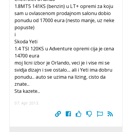
1.8MT5 141KS (benzin) u LT+ opremi za koju
sam u ovlascenom prodajnom salonu dobio
ponudu od 17000 eura (nesto manje, uz neke
popuste)
i
Skoda Yeti
1.4 TSI 120KS u Adventure opremi cija je cena
14700 eura
moj licni izbor je Orlando, veci je i vise mi se
svidja dizajn i sve ostalo.... ali i Yeti ima dobru
ponudu... auto se uzima na lizing, cisto da
znate...
Sta kazete...
07. Apr 2013.