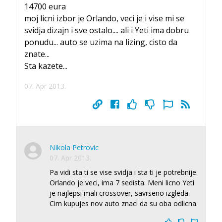
14700 eura
moj licni izbor je Orlando, veci je i vise mi se
svidja dizajn i sve ostalo.... ali i Yeti ima dobru
ponudu... auto se uzima na lizing, cisto da
znate...
Sta kazete...
07. Apr 2013.
NIkola Petrovic
07. Apr 2013.
Pa vidi sta ti se vise svidja i sta ti je potrebnije.
Orlando je veci, ima 7 sedista. Meni licno Yeti
je najlepsi mali crossover, savrseno izgleda.
Cim kupujes nov auto znaci da su oba odlicna.