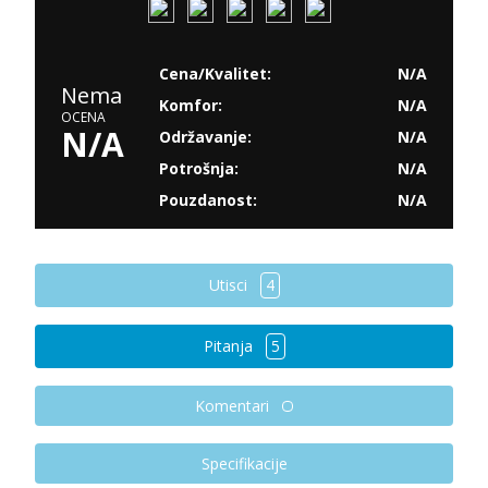
Cena/Kvalitet:
N/A
Nema
Komfor:
N/A
OCENA
N/A
Održavanje:
N/A
Potrošnja:
N/A
Pouzdanost:
N/A
Utisci
4
Pitanja
5
Komentari
Specifikacije