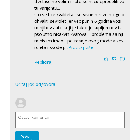
dizelase ne volim i zato se necu opredeliti za
tu varijantu...
sto se tice kvaliteta i servisne mreze mogu p
ohvaliti sevrolet jer vec punih 6 godina vozi
m njihov auto koji je takodje kupljen nov i a
psolutno nikakvih kvarova ili problema sa nji
m nisam imao... potrosnje ovog modela sev
roleta i skode p
...
Pročitaj više
Repliciraj
Učitaj još odgovora
Pošalji