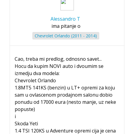
Alessandro T
ima pitanje o
Chevrolet Orlando (2011 - 2014)
Cao, treba mi predlog, odnosno savet...
Hocu da kupim NOVI auto i dvoumim se
izmedju dva modela:
Chevrolet Orlando
1.8MT5 141KS (benzin) u LT+ opremi za koju
sam u ovlascenom prodajnom salonu dobio
ponudu od 17000 eura (nesto manje, uz neke
popuste)
i
Skoda Yeti
1.4 TSI 120KS u Adventure opremi cija je cena