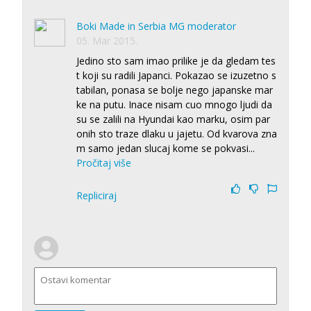
Boki Made in Serbia MG moderator
05. Mar 2015.
Jedino sto sam imao prilike je da gledam tes
t koji su radili Japanci. Pokazao se izuzetno s
tabilan, ponasa se bolje nego japanske mar
ke na putu. Inace nisam cuo mnogo ljudi da
su se zalili na Hyundai kao marku, osim par
onih sto traze dlaku u jajetu. Od kvarova zna
m samo jedan slucaj kome se pokvasi
...
Pročitaj više
Repliciraj