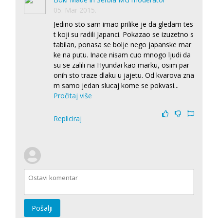
05. Mar 2015.
Jedino sto sam imao prilike je da gledam tes
t koji su radili Japanci. Pokazao se izuzetno s
tabilan, ponasa se bolje nego japanske mar
ke na putu. Inace nisam cuo mnogo ljudi da
su se zalili na Hyundai kao marku, osim par
onih sto traze dlaku u jajetu. Od kvarova zna
m samo jedan slucaj kome se pokvasi
...
Pročitaj više
Repliciraj
Pošalji