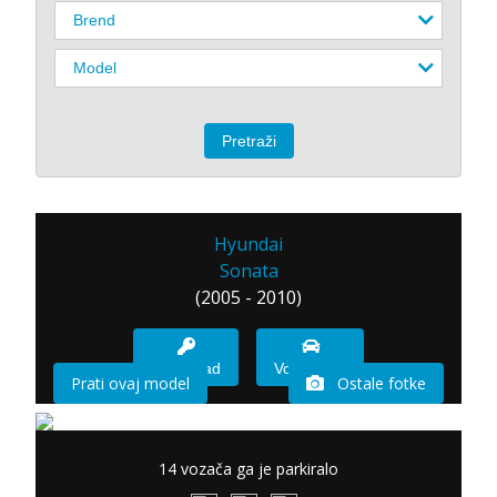
Hyundai
Sonata
(2005 - 2010)
Imam sad
Vozio sam
Prati ovaj model
Ostale fotke
14 vozača ga je parkiralo