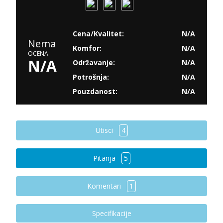
Cena/Kvalitet:
N/A
Nema
Komfor:
N/A
OCENA
N/A
Održavanje:
N/A
Potrošnja:
N/A
Pouzdanost:
N/A
Utisci
4
Pitanja
5
Komentari
1
Specifikacije