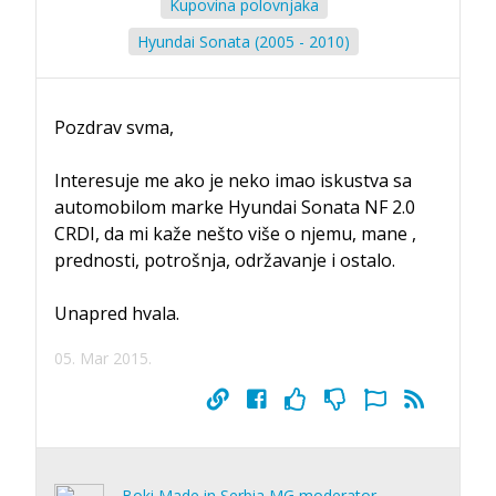
Kupovina polovnjaka
Hyundai Sonata (2005 - 2010)
Pozdrav svma,
Interesuje me ako je neko imao iskustva sa
automobilom marke Hyundai Sonata NF 2.0
CRDI, da mi kaže nešto više o njemu, mane ,
prednosti, potrošnja, održavanje i ostalo.
Unapred hvala.
05. Mar 2015.
Boki Made in Serbia MG moderator