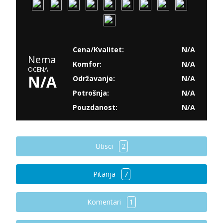
Cena/Kvalitet:
N/A
Nema
Komfor:
N/A
OCENA
N/A
Održavanje:
N/A
Potrošnja:
N/A
Pouzdanost:
N/A
Utisci
2
Pitanja
7
Komentari
1