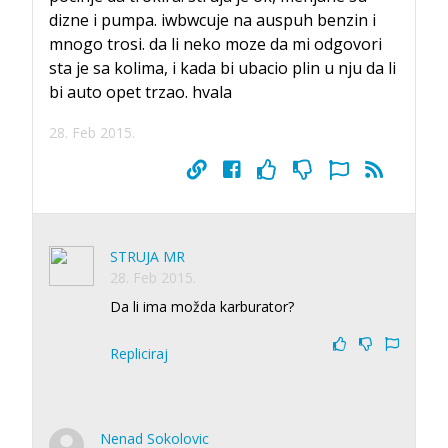
dizne i pumpa. iwbwcuje na auspuh benzin i
mnogo trosi. da li neko moze da mi odgovori
sta je sa kolima, i kada bi ubacio plin u nju da li
bi auto opet trzao. hvala
28. Feb 2015.
STRUJA MR
28. Feb 2015.
Da li ima možda karburator?
Repliciraj
Nenad Sokolovic