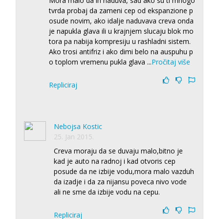
Mora malo da ih naduva, sad ako su ti mnogo
tvrda probaj da zameni cep od ekspanzione p
osude novim, ako idalje naduvava creva onda
je napukla glava ili u krajnjem slucaju blok mo
tora pa nabija kompresiju u rashladni sistem.
Ako trosi antifriz i ako dimi belo na auspuhu p
o toplom vremenu pukla glava
...
Pročitaj više
Repliciraj
Nebojsa Kostic
25. Jan 2015.
Creva moraju da se duvaju malo,bitno je
kad je auto na radnoj i kad otvoris cep
posude da ne izbije vodu,mora malo vazduh
da izadje i da za nijansu poveca nivo vode
ali ne sme da izbije vodu na cepu.
Repliciraj