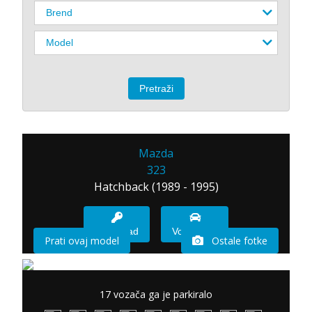
Mazda
323
Hatchback (1989 - 1995)
Imam sad
Vozio sam
Prati ovaj model
Ostale fotke
17 vozača ga je parkiralo