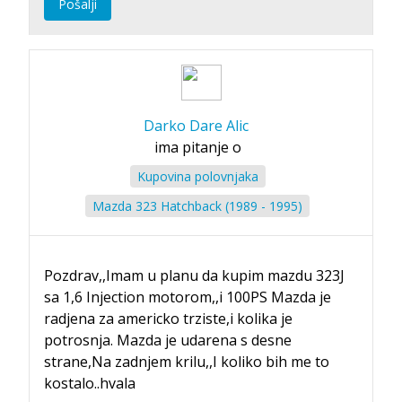
Pošalji
Darko Dare Alic
ima pitanje o
Kupovina polovnjaka
Mazda 323 Hatchback (1989 - 1995)
Pozdrav,,Imam u planu da kupim mazdu 323J
sa 1,6 Injection motorom,,i 100PS Mazda je
radjena za americko trziste,i kolika je
potrosnja. Mazda je udarena s desne
strane,Na zadnjem krilu,,I koliko bih me to
kostalo..hvala