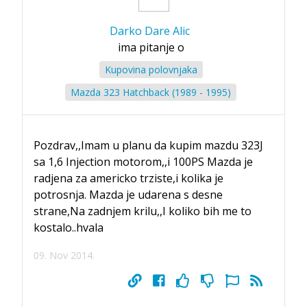
Darko Dare Alic
ima pitanje o
Kupovina polovnjaka
Mazda 323 Hatchback (1989 - 1995)
Pozdrav,,Imam u planu da kupim mazdu 323J
sa 1,6 Injection motorom,,i 100PS Mazda je
radjena za americko trziste,i kolika je
potrosnja. Mazda je udarena s desne
strane,Na zadnjem krilu,,I koliko bih me to
kostalo..hvala
09. Nov 2014.