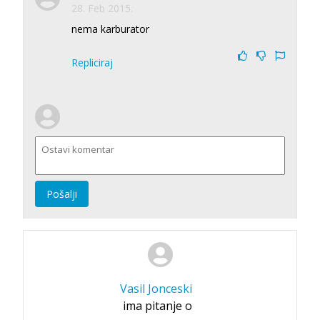
28. Feb 2015.
nema karburator
Repliciraj
Pošalji
Vasil Jonceski
ima pitanje o