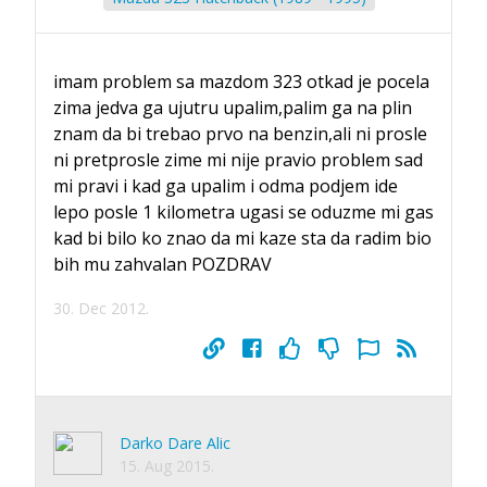
imam problem sa mazdom 323 otkad je pocela
zima jedva ga ujutru upalim,palim ga na plin
znam da bi trebao prvo na benzin,ali ni prosle
ni pretprosle zime mi nije pravio problem sad
mi pravi i kad ga upalim i odma podjem ide
lepo posle 1 kilometra ugasi se oduzme mi gas
kad bi bilo ko znao da mi kaze sta da radim bio
bih mu zahvalan POZDRAV
30. Dec 2012.
Darko Dare Alic
15. Aug 2015.