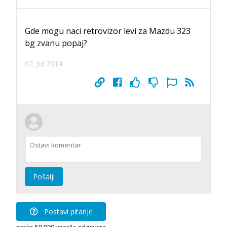
Gde mogu naci retrovizor levi za Mazdu 323
bg zvanu popaj?
02. Jul 2014.
Pošalji
Postavi pitanje