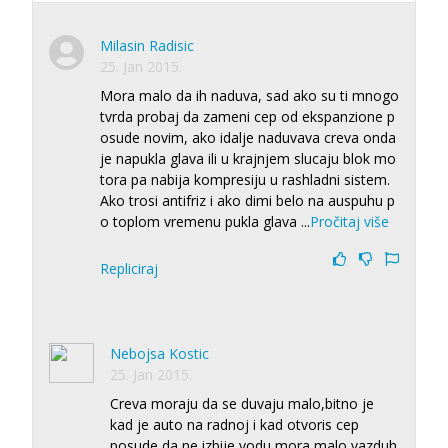
Milasin Radisic
25. Jan 2015.
Mora malo da ih naduva, sad ako su ti mnogo
tvrda probaj da zameni cep od ekspanzione p
osude novim, ako idalje naduvava creva onda
je napukla glava ili u krajnjem slucaju blok mo
tora pa nabija kompresiju u rashladni sistem.
Ako trosi antifriz i ako dimi belo na auspuhu p
o toplom vremenu pukla glava
...
Pročitaj više
Repliciraj
Nebojsa Kostic
25. Jan 2015.
Creva moraju da se duvaju malo,bitno je
kad je auto na radnoj i kad otvoris cep
posude da ne izbije vodu,mora malo vazduh