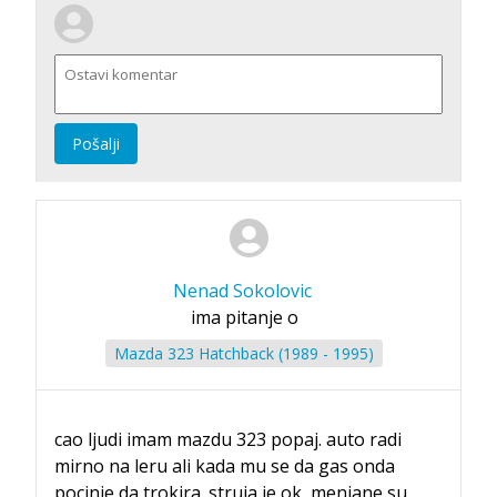
Pošalji
Nenad Sokolovic
ima pitanje o
Mazda 323 Hatchback (1989 - 1995)
cao ljudi imam mazdu 323 popaj. auto radi
mirno na leru ali kada mu se da gas onda
pocinje da trokira. struja je ok, menjane su