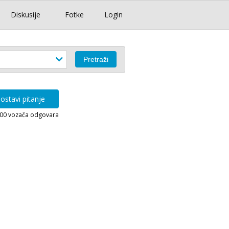
Diskusije
Fotke
Login
ostavi pitanje
000 vozača odgovara