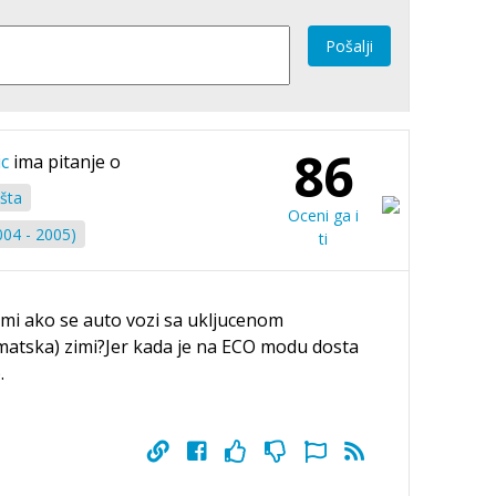
Pošalji
86
c
ima pitanje o
ašta
Oceni ga i
004 - 2005)
ti
emi ako se auto vozi sa ukljucenom
tska) zimi?Jer kada je na ECO modu dosta
.