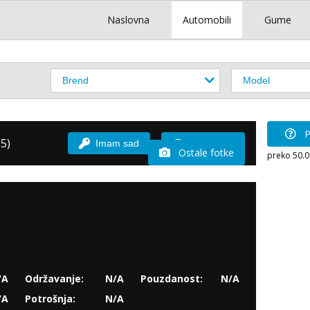
Naslovna
Automobili
Gume
P
5)
Imam sad
Vozio sam
Ostale fotke
preko 50.
/A
Održavanje:
N/A
Pouzdanost:
N/A
/A
Potrošnja:
N/A