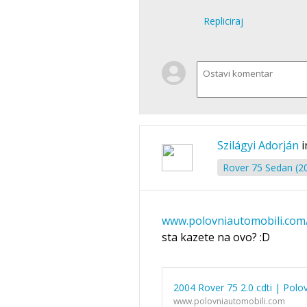
Repliciraj
Szilágyi Adorján
i
Rover 75 Sedan (2
www.polovniautomobili.com/
sta kazete na ovo? :D
2004 Rover 75 2.0 cdti | Polo
www.polovniautomobili.com