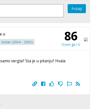
Pošalji
86
e o
 Sedan (2004 - 2005)
Oceni ga i ti
 samo vergla? Sta je u pitanju? Hvala
7.