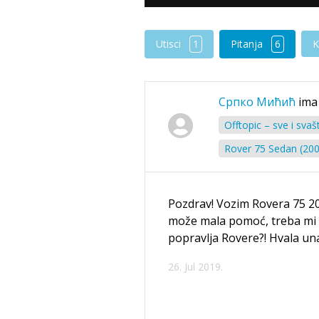
Utisci
1
Pitanja
6
K
Српко Мићић
ima
Offtopic – sve i svaš
Rover 75 Sedan (200
Pozdrav! Vozim Rovera 75 2
može mala pomoć, treba mi d
popravlja Rovere?! Hvala u
26. Jul 2019.