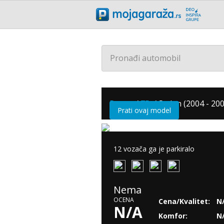
Pronađi automobil
Rover
/
75
/
Sedan (2004 - 200
Prati ovaj model
12 vozača ga je parkiralo
Nema
OCENA
Cena/Kvalitet:
N
N/A
Komfor:
N