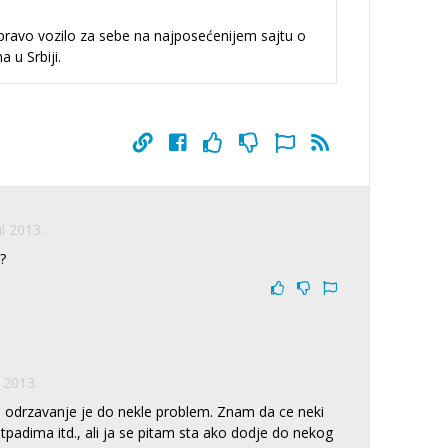
 pravo vozilo za sebe na najposećenijem sajtu o
 u Srbiji.
ul 2013.
a?
l 2013.
i odrzavanje je do nekle problem. Znam da ce neki
tpadima itd., ali ja se pitam sta ako dodje do nekog