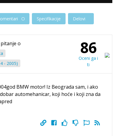
omentari
Specifikacije
Delovi
86
 pitanje o
ta
Oceni ga i
4 - 2005)
ti
004god BMW motor! Iz Beograda sam, i ako
obar automehanicar, koji hoće i koji zna da
napred