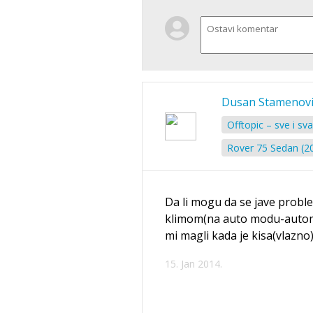
Dusan Stamenovi
Offtopic – sve i sv
Rover 75 Sedan (2
Da li mogu da se jave probl
klimom(na auto modu-automa
mi magli kada je kisa(vlazno)
15. Jan 2014.