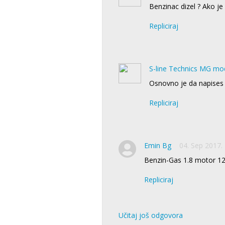
Benzinac dizel ? Ako j
Repliciraj
S-line Technics MG mo
Osnovno je da napises 
Repliciraj
Emin Bg
04. Sep 2017.
Benzin-Gas 1.8 motor 12
Repliciraj
Učitaj još odgovora