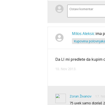
Milos Aleksic
ima p
Kupovina polovnjak
Da LI mi predlete da kupim 
10. Nov 2013.
Zoran Živanov
17. No
75 uvek samo dizelaš