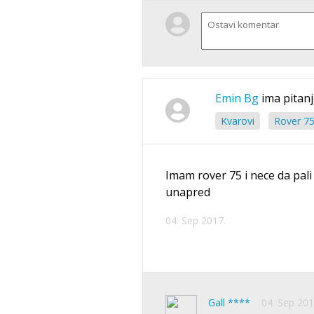
Emin Bg
ima pitanj
Kvarovi
Rover 75
Imam rover 75 i nece da pali
unapred
04. Sep 2017.
Gall ****
04. Sep 201