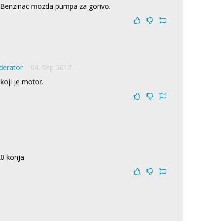
e Benzinac mozda pumpa za gorivo.
derator
04. Sep 2017.
koji je motor.
0 konja