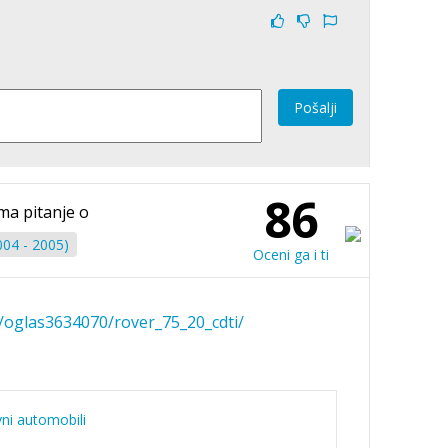
Pošalji
86
ma pitanje o
004 - 2005)
Oceni ga i ti
oglas3634070/rover_75_20_cdti/
vni automobili