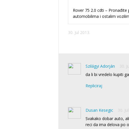
Rover 75 2.0 cdti – Pronađite
automobilima i ostalim vozilima
30. Jul 2013.
Szilágyi Adorján
30. J
da li bi vredelo kupiti g
Repliciraj
Dusan Kesegic
30. Ju
Svakako dobar auto, al
reci da ima delova po o