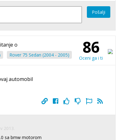
Pošalji
86
itanje o
a
Rover 75 Sedan (2004 - 2005)
Oceni ga i ti
ovaj automobil
v 2013.
 2.0 sa bmw motorom