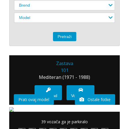
Zastava
101
Mediteran (1971 - 1988)
Imam sad
Vozio sam
Prati ovaj model
Ostale fotke
39 vozača ga je parkiralo