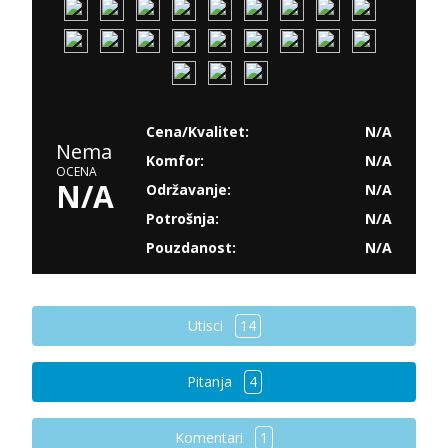
Cena/Kvalitet:
N/A
Nema
Komfor:
N/A
OCENA
N/A
Održavanje:
N/A
Potrošnja:
N/A
Pouzdanost:
N/A
Utisci
14
Pitanja
4
Komentari
1