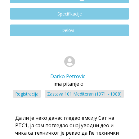
Specifikacije
Delovi
Darko Petrovic
ima pitanje o
Registracija
Zastava 101 Mediteran (1971 - 1988)
Да ли је неко данас гледао емсију Сат на
РТС1, ја сам погледао онај уводни део и
чика са техничког је рекао да ће технички