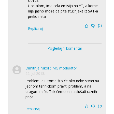
sitnica.
Uostalom, ima cela emisija na YT, a kome
nije jasno može da pita stučnjake iz SAT-a
preko neta.
Repliciraj
Pogledaj 1 komentar
Dimitrije Nikolić MG moderator
22. Jul 2018.
Problem je u tome što će oko neke stvari na
jednom tehničkom praviti problem, a na
drugom neće. Tek ćemo se naslušati raznih
priča.
Repliciraj