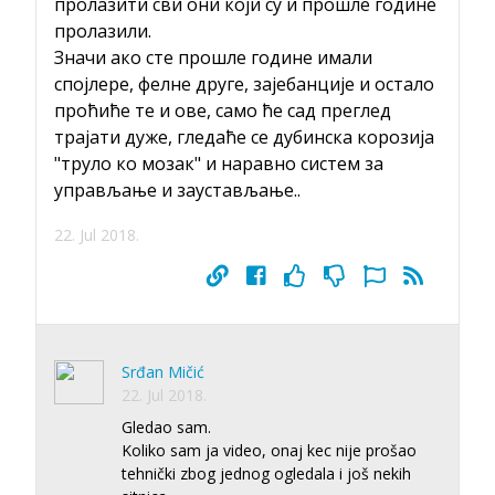
пролазити сви они који су и прошле године
пролазили.
Значи ако сте прошле године имали
спојлере, фелне друге, зајебанције и остало
проћиће те и ове, само ће сад преглед
трајати дуже, гледаће се дубинска корозија
"труло ко мозак" и наравно систем за
управљање и заустављање..
22. Jul 2018.
Srđan Mičić
22. Jul 2018.
Gledao sam.
Koliko sam ja video, onaj kec nije prošao
tehnički zbog jednog ogledala i još nekih