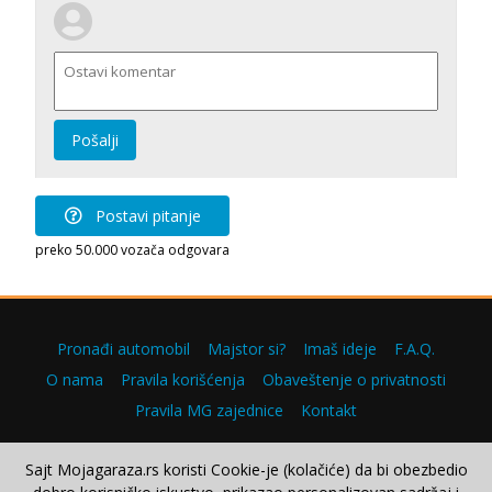
Pošalji
Postavi pitanje
preko 50.000 vozača odgovara
Pronađi automobil
Majstor si?
Imaš ideje
F.A.Q.
O nama
Pravila korišćenja
Obaveštenje o privatnosti
Pravila MG zajednice
Kontakt
Sajt Mojagaraza.rs koristi Cookie-je (kolačiće) da bi obezbedio