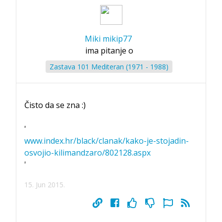
Miki mikip77
ima pitanje o
Zastava 101 Mediteran (1971 - 1988)
Čisto da se zna :)
'
www.index.hr/black/clanak/kako-je-stojadin-
osvojio-kilimandzaro/802128.aspx
'
15. Jun 2015.