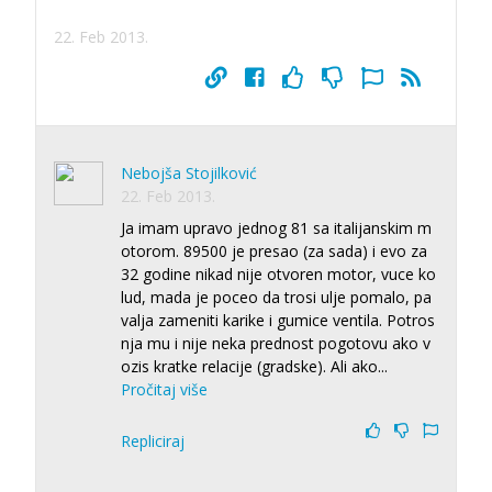
22. Feb 2013.
Nebojša Stojilković
22. Feb 2013.
Ja imam upravo jednog 81 sa italijanskim m
otorom. 89500 je presao (za sada) i evo za
32 godine nikad nije otvoren motor, vuce ko
lud, mada je poceo da trosi ulje pomalo, pa
valja zameniti karike i gumice ventila. Potros
nja mu i nije neka prednost pogotovu ako v
ozis kratke relacije (gradske). Ali ako
...
Pročitaj više
Repliciraj