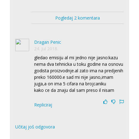
Pogledaj 2 komentara
Dragan Penic
24. Jul 2018.
gledao emisiju al mi jedno nije jasno:kazu
nema dva tehnicka u toku godine na osnovu
godista proizvodnje.al zato ima na predjenih
preko 160000.e sad mi nije jasno,imam
juga,a on ima 5 cifara na brojcaniku
kako ce da znaju dal sam preso il nisam
Repliciraj
Učitaj još odgovora