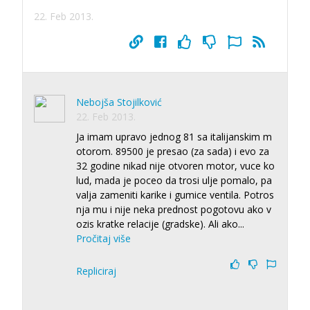
22. Feb 2013.
Nebojša Stojilković
22. Feb 2013.
Ja imam upravo jednog 81 sa italijanskim m
otorom. 89500 je presao (za sada) i evo za
32 godine nikad nije otvoren motor, vuce ko
lud, mada je poceo da trosi ulje pomalo, pa
valja zameniti karike i gumice ventila. Potros
nja mu i nije neka prednost pogotovu ako v
ozis kratke relacije (gradske). Ali ako
...
Pročitaj više
Repliciraj