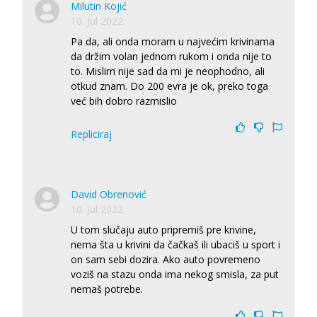
Milutin Kojić
10. Jul 2022.
Pa da, ali onda moram u najvećim krivinama
da držim volan jednom rukom i onda nije to
to. Mislim nije sad da mi je neophodno, ali
otkud znam. Do 200 evra je ok, preko toga
već bih dobro razmislio
Repliciraj
David Obrenović
10. Jul 2022.
U tom slučaju auto pripremiš pre krivine,
nema šta u krivini da čačkaš ili ubaciš u sport i
on sam sebi dozira. Ako auto povremeno
voziš na stazu onda ima nekog smisla, za put
nemaš potrebe.