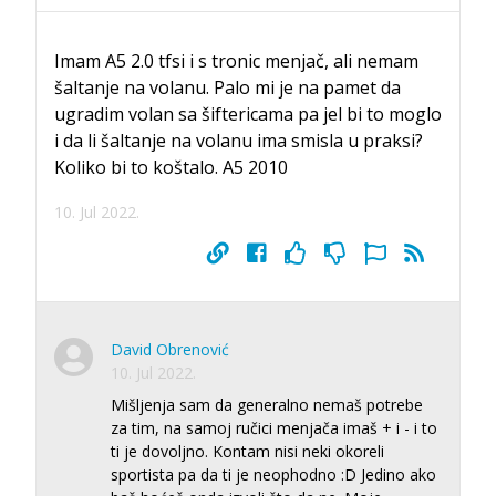
Imam A5 2.0 tfsi i s tronic menjač, ali nemam
šaltanje na volanu. Palo mi je na pamet da
ugradim volan sa šiftericama pa jel bi to moglo
i da li šaltanje na volanu ima smisla u praksi?
Koliko bi to koštalo. A5 2010
10. Jul 2022.
David Obrenović
10. Jul 2022.
Mišljenja sam da generalno nemaš potrebe
za tim, na samoj ručici menjača imaš + i - i to
ti je dovoljno. Kontam nisi neki okoreli
sportista pa da ti je neophodno :D Jedino ako