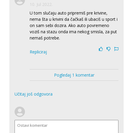
10. Jul 2022.
U tom slučaju auto pripremiš pre krivine,
nema šta u krivini da čačkaš ili ubaciš u sport i
on sam sebi dozira. Ako auto povremeno
voziš na stazu onda ima nekog smisla, za put
nemaš potrebe.
Repliciraj
Pogledaj 1 komentar
Učitaj još odgovora