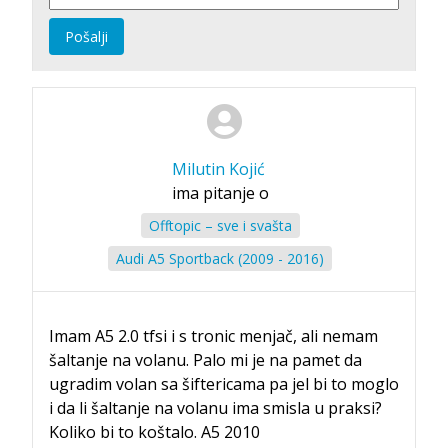
Pošalji
Milutin Kojić
ima pitanje o
Offtopic – sve i svašta
Audi A5 Sportback (2009 - 2016)
Imam A5 2.0 tfsi i s tronic menjač, ali nemam
šaltanje na volanu. Palo mi je na pamet da
ugradim volan sa šiftericama pa jel bi to moglo
i da li šaltanje na volanu ima smisla u praksi?
Koliko bi to koštalo. A5 2010