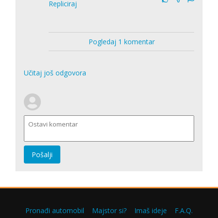
Repliciraj
Pogledaj 1 komentar
Učitaj još odgovora
Pošalji
Pronađi automobil
Majstor si?
Imaš ideje
F.A.Q.