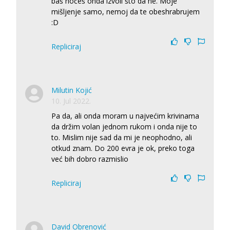
baš hoćeš onda izvoli što da ne. Moje
mišljenje samo, nemoj da te obeshrabrujem
:D
Repliciraj
Milutin Kojić
10. Jul 2022.
Pa da, ali onda moram u najvećim krivinama
da držim volan jednom rukom i onda nije to
to. Mislim nije sad da mi je neophodno, ali
otkud znam. Do 200 evra je ok, preko toga
već bih dobro razmislio
Repliciraj
David Obrenović