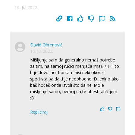
10. Jul 2022.
David Obrenović
10. Jul 2022.
Mišljenja sam da generalno nemaš potrebe
za tim, na samoj ručici menjača imaš + i - i to
ti je dovoljno. Kontam nisi neki okoreli
sportista pa da ti je neophodno :D Jedino ako
baš hoćeš onda izvoli što da ne. Moje
mišljenje samo, nemoj da te obeshrabrujem
:D
Repliciraj