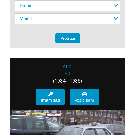
Audi
90
(1984 - 1986)
Imam sad
Vozio sam