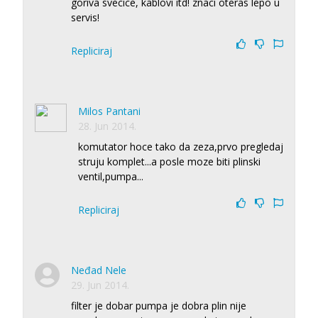
goriva svecice, kablovi itd! znaci oteras lepo u
servis!
Repliciraj
Milos Pantani
28. Jun 2014.
komutator hoce tako da zeza,prvo pregledaj
struju komplet...a posle moze biti plinski
ventil,pumpa...
Repliciraj
Neđad Nele
29. Jun 2014.
filter je dobar pumpa je dobra plin nije