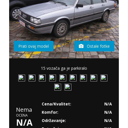
Prati ovaj model
Ostale fotke
15 vozača ga je parkiralo
Cena/Kvalitet:
N/A
Nema
Komfor:
N/A
OCENA
N/A
Održavanje:
N/A