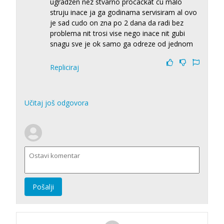
ugradzen nez stvarno procackat cu malo
struju inace ja ga godinama servisiram al ovo
je sad cudo on zna po 2 dana da radi bez
problema nit trosi vise nego inace nit gubi
snagu sve je ok samo ga odreze od jednom
Repliciraj
Učitaj još odgovora
Pošalji