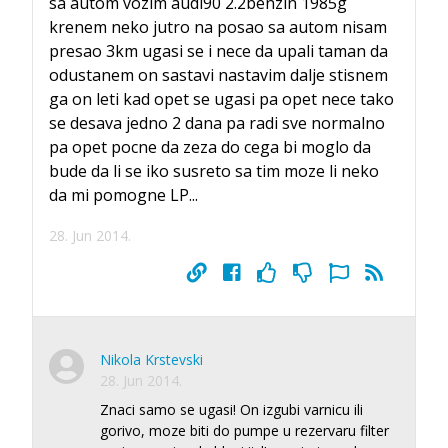
sa autom vozim audi90 2.2benzin 1985g
krenem neko jutro na posao sa autom nisam
presao 3km ugasi se i nece da upali taman da
odustanem on sastavi nastavim dalje stisnem
ga on leti kad opet se ugasi pa opet nece tako
se desava jedno 2 dana pa radi sve normalno
pa opet pocne da zeza do cega bi moglo da
bude da li se iko susreto sa tim moze li neko
da mi pomogne LP...
28. Jun 2014.
Nikola Krstevski
28. Jun 2014.
Znaci samo se ugasi! On izgubi varnicu ili
gorivo, moze biti do pumpe u rezervaru filter