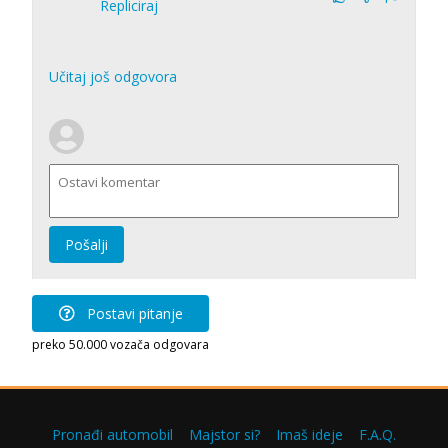
Repliciraj
Učitaj još odgovora
Pošalji
Postavi pitanje
preko 50.000 vozača odgovara
Pronađi automobil
Majstor si?
Imaš ideje
F.A.Q.