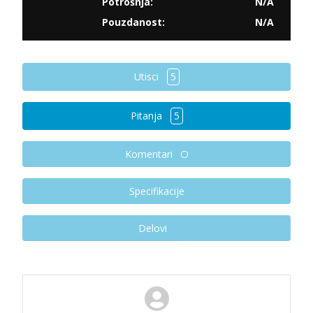
Potrošnja:
N/A
Pouzdanost:
N/A
Utisci
5
Pitanja
5
Komentari
Specifikacije
Delovi