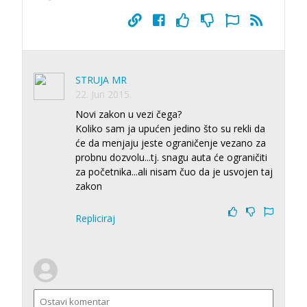
STRUJA MR
22. Jun 2015.
Novi zakon u vezi čega?
Koliko sam ja upućen jedino što su rekli da
će da menjaju jeste ograničenje vezano za
probnu dozvolu...tj. snagu auta će ograničiti
za početnika...ali nisam čuo da je usvojen taj
zakon
Repliciraj