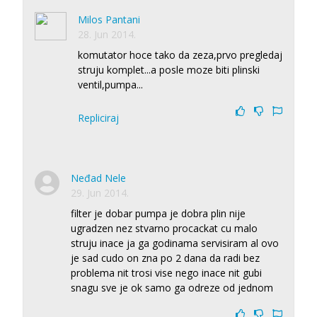
Milos Pantani
28. Jun 2014.
komutator hoce tako da zeza,prvo pregledaj
struju komplet...a posle moze biti plinski
ventil,pumpa...
Repliciraj
Neđad Nele
29. Jun 2014.
filter je dobar pumpa je dobra plin nije
ugradzen nez stvarno procackat cu malo
struju inace ja ga godinama servisiram al ovo
je sad cudo on zna po 2 dana da radi bez
problema nit trosi vise nego inace nit gubi
snagu sve je ok samo ga odreze od jednom