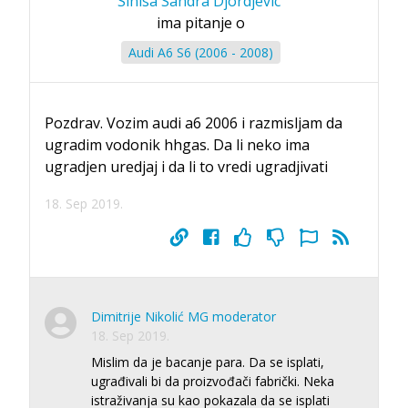
Sinisa Sandra Djordjevic
ima pitanje o
Audi A6 S6 (2006 - 2008)
Pozdrav. Vozim audi a6 2006 i razmisljam da
ugradim vodonik hhgas. Da li neko ima
ugradjen uredjaj i da li to vredi ugradjivati
18. Sep 2019.
Dimitrije Nikolić MG moderator
18. Sep 2019.
Mislim da je bacanje para. Da se isplati,
ugrađivali bi da proizvođači fabrički. Neka
istraživanja su kao pokazala da se isplati