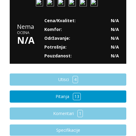
Cena/Kvalitet:
N/A
Nema
Komfor:
N/A
OCENA
N/A
Održavanje:
N/A
Potrošnja:
N/A
Pouzdanost:
N/A
Utisci
4
Pitanja
13
Komentari
1
Specifikacije