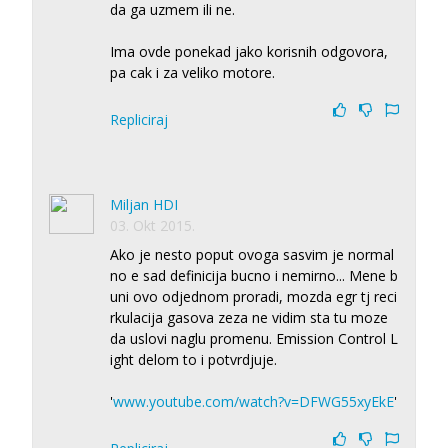
da ga uzmem ili ne.
Ima ovde ponekad jako korisnih odgovora,
pa cak i za veliko motore.
Repliciraj
Miljan HDI
03. Okt 2015.
Ako je nesto poput ovoga sasvim je normal
no e sad definicija bucno i nemirno... Mene b
uni ovo odjednom proradi, mozda egr tj reci
rkulacija gasova zeza ne vidim sta tu moze
da uslovi naglu promenu. Emission Control L
ight delom to i potvrdjuje.
'
www.youtube.com/watch?v=DFWG55xyEkE
'