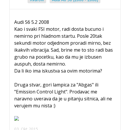
Audi S6 5.2 2008
Kao i svaki FSI motor, radi dosta bucuno i
nemirno pri hladnom startu. Posle 20tak
sekundi motor odjednom proradi mirno, bez
ikakvih vibracija. Sad, brine me to sto radi bas
grubo na pocetku, kao da mu je izbusen
auspuh, dosta nemirno.
Da li iko ima iskustva sa ovim motorima?
Druga stvar, gori lampica za "Abgas" ili
"Emission Control Light". Prodavac me
naravno uverava da je u pitanju sitnica, ali ne
verujem mu nista :)
03. Okt 2015.