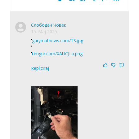
Слободан Човек
15. Maj 2025.
'
garymathews.com/TS.jpg
'
'
i.imgur.com/XAUCJLa.png
'
Repliciraj