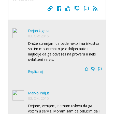
Dejan Ugrica
03. Okt 2015.
Druže sumnjam da ovde neko ima iskustva
sa tim motorima.to je ozbiljan auto i
najbolje da ga odvezes na proveru u neki
ovlašteni servis.
Repliciraj
Marko Paljusi
03. Okt 2015.
Dejane, verujem, nemam uslova da ga
vozim u servis. Moram sam da odlucim da li