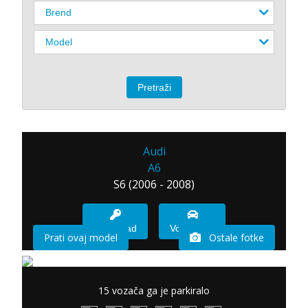
Audi
A6
S6 (2006 - 2008)
Imam sad
Vozio sam
Prati ovaj model
Ostale fotke
15 vozača ga je parkiralo