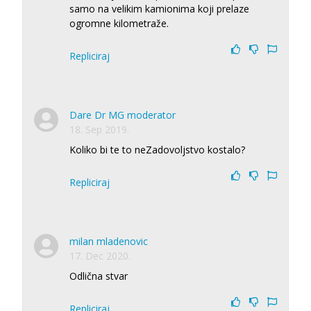
samo na velikim kamionima koji prelaze
ogromne kilometraže.
Repliciraj
Dare Dr MG moderator
18. Sep 2019.
Koliko bi te to neZadovoljstvo kostalo?
Repliciraj
milan mladenovic
17. Dec 2020.
Odlična stvar
Repliciraj