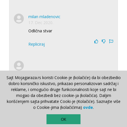
milan mladenovic
17. Dec 2020.
Odlična stvar
Repliciraj
Sajt Mojagaraza.rs koristi Cookie-je (kolačiće) da bi obezbedio
dobro korisničko iskustvo, prikazao personalizovan sadržaj i
reklame, i omogućio druge funkcionalnosti koje sajt ne bi
mogao da obezbedi bez cookie-ja (kolačića). Daljim
Pošalji
korišćenjem sajta prihvatate Cooki-je (Kolačiće). Saznajte više
o Cookie-jima (kolačićima)
ovde
.
TOP
OK