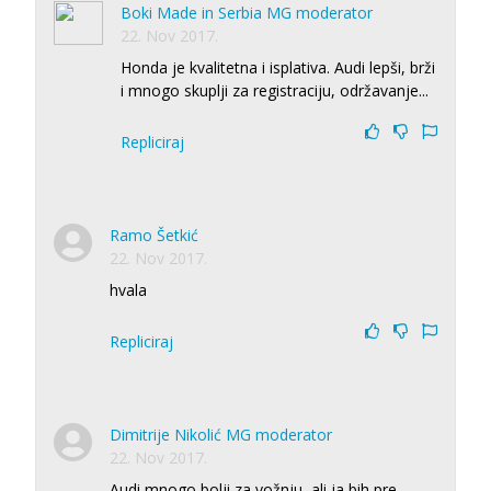
Boki Made in Serbia MG moderator
22. Nov 2017.
Honda je kvalitetna i isplativa. Audi lepši, brži
i mnogo skuplji za registraciju, održavanje...
Repliciraj
Ramo Šetkić
22. Nov 2017.
hvala
Repliciraj
Dimitrije Nikolić MG moderator
22. Nov 2017.
Audi mnogo bolji za vožnju, ali ja bih pre