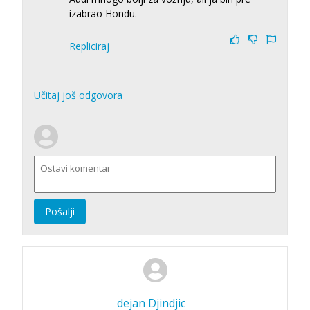
izabrao Hondu.
Repliciraj
Učitaj još odgovora
Pošalji
dejan Djindjic