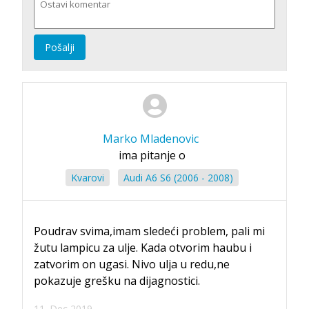
Pošalji
Marko Mladenovic
ima pitanje o
Kvarovi
Audi A6 S6 (2006 - 2008)
Poudrav svima,imam sledeći problem, pali mi
žutu lampicu za ulje. Kada otvorim haubu i
zatvorim on ugasi. Nivo ulja u redu,ne
pokazuje grešku na dijagnostici.
11. Dec 2019.