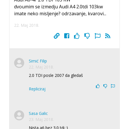
dvoumim se izmedju Audi A4 2.0tdi 103kw
imate neko misljenje? odrzavanje, kvarovi...
22. Maj 2018.
Simić Filip
22. Maj 2018.
2.0 TDI posle 2007 da gledaš
Repliciraj
Sasa Galic
23. Maj 2018.
Nista a6 bez 3.0 tdi :)