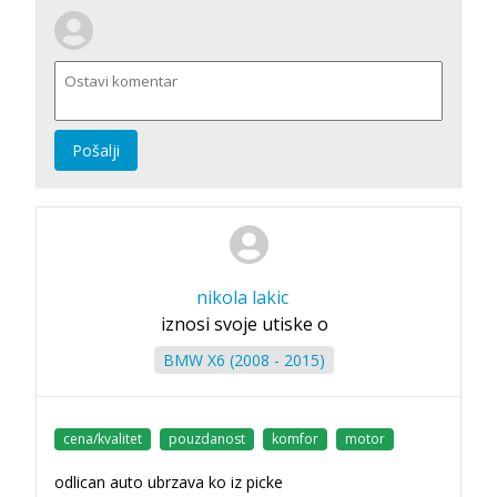
Pošalji
nikola lakic
iznosi svoje utiske o
BMW X6 (2008 - 2015)
cena/kvalitet
pouzdanost
komfor
motor
odlican auto ubrzava ko iz picke