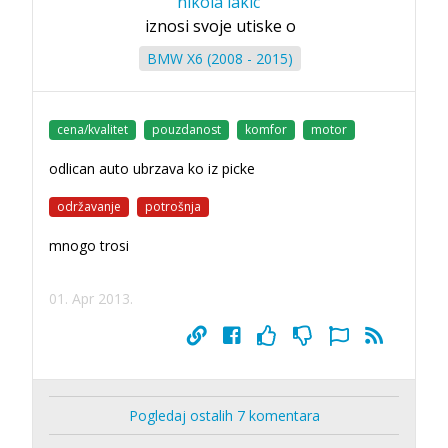
nikola lakic
iznosi svoje utiske o
BMW X6 (2008 - 2015)
cena/kvalitet
pouzdanost
komfor
motor
odlican auto ubrzava ko iz picke
održavanje
potrošnja
mnogo trosi
01. Apr 2013.
Pogledaj ostalih 7 komentara