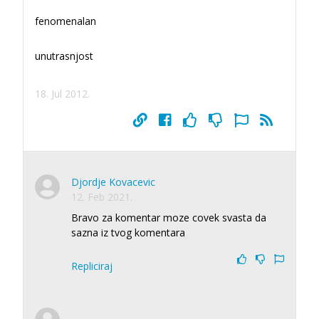
fenomenalan
unutrasnjost
18. Jul 2012.
Djordje Kovacevic
12. Feb 2021.
Bravo za komentar moze covek svasta da
sazna iz tvog komentara
Repliciraj