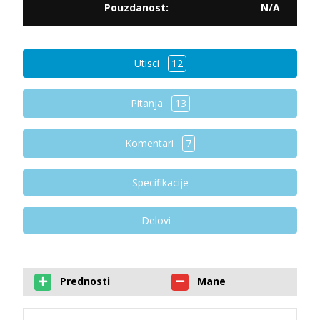
Pouzdanost:
N/A
Utisci
12
Pitanja
13
Komentari
7
Specifikacije
Delovi
Prednosti
Mane