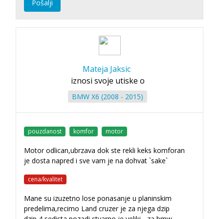
Pošalji
Mateja Jaksic
iznosi svoje utiske o
BMW X6 (2008 - 2015)
pouzdanost
komfor
motor
Motor odlican,ubrzava dok ste rekli keks komforan
je dosta napred i sve vam je na dohvat `sake`
cena/kvalitet
Mane su izuzetno lose ponasanje u planinskim
predelima,recimo Land cruzer je za njega dzip
dzip,4 sedista pozadi stvarno je veliki - za bmw-