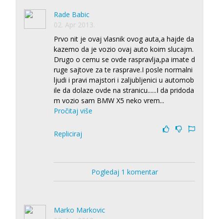
Rade Babic
02. Apr 2013.
Prvo nit je ovaj vlasnik ovog auta,a hajde da
kazemo da je vozio ovaj auto koim slucajm.
Drugo o cemu se ovde raspravlja,pa imate d
ruge sajtove za te rasprave.I posle normalni
ljudi i pravi majstori i zaljubljenici u automob
ile da dolaze ovde na stranicu......I da pridoda
m vozio sam BMW X5 neko vrem
...
Pročitaj više
Repliciraj
Pogledaj 1 komentar
Marko Markovic