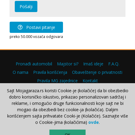
Pošalji
Postavi pitanje
preko 50.000 vozača odgovara
Pronađi automobil
Majstor si?
Imaš ideje
F.A.Q.
O nama
Pravila korišćenja
Obaveštenje o privatnosti
Pravila MG zajednice
Kontakt
Sajt Mojagaraza.rs koristi Cookie-je (kolačiće) da bi obezbedio
dobro korisničko iskustvo, prikazao personalizovan sadržaj i
reklame, i omogućio druge funkcionalnosti koje sajt ne bi
Copyright © 2000–2026.
mogao da obezbedi bez cookie-ja (kolačića). Daljim
korišćenjem sajta prihvatate Cooki-je (Kolačiće). Saznajte više
o Cookie-jima (kolačićima)
ovde
.
TOP