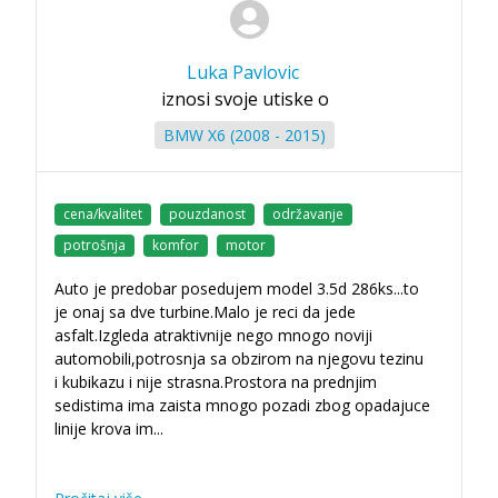
Luka Pavlovic
iznosi svoje utiske o
BMW X6 (2008 - 2015)
cena/kvalitet
pouzdanost
održavanje
potrošnja
komfor
motor
Auto je predobar posedujem model 3.5d 286ks...to
je onaj sa dve turbine.Malo je reci da jede
asfalt.Izgleda atraktivnije nego mnogo noviji
automobili,potrosnja sa obzirom na njegovu tezinu
i kubikazu i nije strasna.Prostora na prednjim
sedistima ima zaista mnogo pozadi zbog opadajuce
linije krova im
...