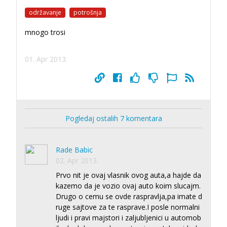
održavanje
potrošnja
mnogo trosi
01. Apr 2013.
Pogledaj ostalih 7 komentara
Rade Babic
02. Apr 2013.
Prvo nit je ovaj vlasnik ovog auta,a hajde da
kazemo da je vozio ovaj auto koim slucajm.
Drugo o cemu se ovde raspravlja,pa imate d
ruge sajtove za te rasprave.I posle normalni
ljudi i pravi majstori i zaljubljenici u automob