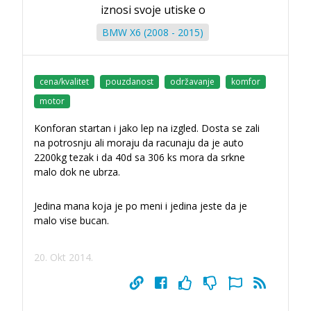
iznosi svoje utiske o
BMW X6 (2008 - 2015)
cena/kvalitet
pouzdanost
održavanje
komfor
motor
Konforan startan i jako lep na izgled. Dosta se zali
na potrosnju ali moraju da racunaju da je auto
2200kg tezak i da 40d sa 306 ks mora da srkne
malo dok ne ubrza.
Jedina mana koja je po meni i jedina jeste da je
malo vise bucan.
20. Okt 2014.