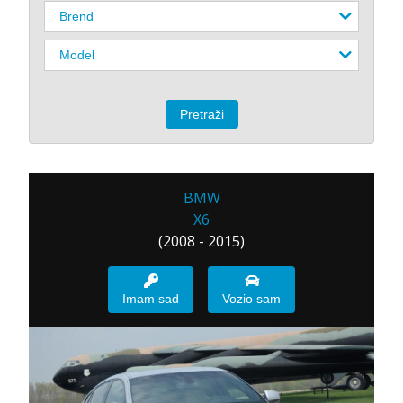
BMW
X6
(2008 - 2015)
Imam sad
Vozio sam