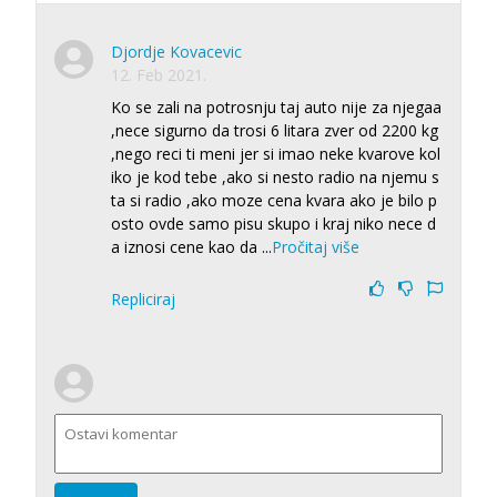
Djordje Kovacevic
12. Feb 2021.
Ko se zali na potrosnju taj auto nije za njegaa
,nece sigurno da trosi 6 litara zver od 2200 kg
,nego reci ti meni jer si imao neke kvarove kol
iko je kod tebe ,ako si nesto radio na njemu s
ta si radio ,ako moze cena kvara ako je bilo p
osto ovde samo pisu skupo i kraj niko nece d
a iznosi cene kao da
...
Pročitaj više
Repliciraj