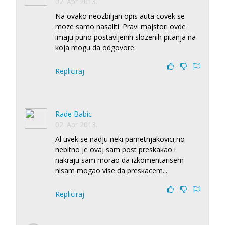
02. Apr 2013.
Na ovako neozbiljan opis auta covek se
moze samo nasaliti. Pravi majstori ovde
imaju puno postavljenih slozenih pitanja na
koja mogu da odgovore.
Repliciraj
Rade Babic
02. Apr 2013.
Al uvek se nadju neki pametnjakovici,no
nebitno je ovaj sam post preskakao i
nakraju sam morao da izkomentarisem
nisam mogao vise da preskacem...
Repliciraj