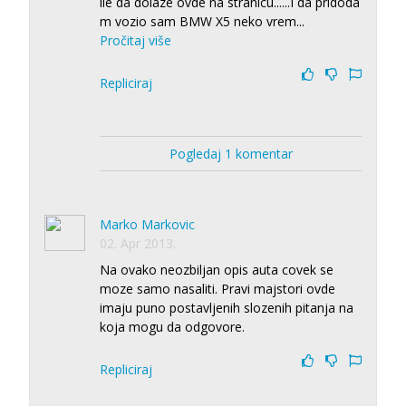
ile da dolaze ovde na stranicu......I da pridoda
m vozio sam BMW X5 neko vrem
...
Pročitaj više
Repliciraj
Pogledaj 1 komentar
Marko Markovic
02. Apr 2013.
Na ovako neozbiljan opis auta covek se
moze samo nasaliti. Pravi majstori ovde
imaju puno postavljenih slozenih pitanja na
koja mogu da odgovore.
Repliciraj