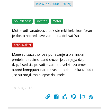
BMW X6 (2008 - 2015)
pouzdanost
komfor
motor
Motor odlican,ubrzava dok ste rekli keks komforan
je dosta napred i sve vam je na dohvat `sake`
cena/kvalitet
Mane su izuzetno lose ponasanje u planinskim
predelima,recimo Land cruzer je za njega dzip
dzip,4 sedista pozadi stvarno je veliki - za bmw-
a,bord kompjuter narandzast kao da je 3jka iz 2001
, to su mogli malo lepse da urade.
18. Aug 2013.