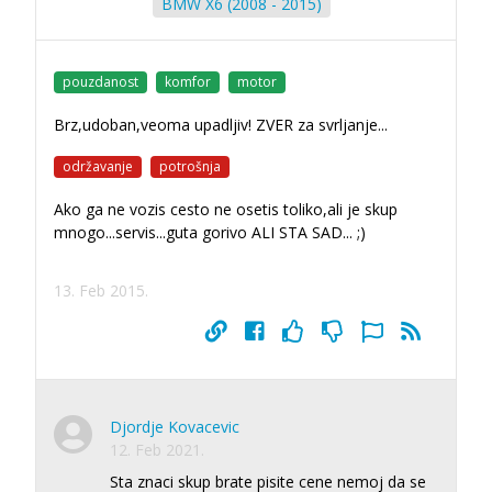
BMW X6 (2008 - 2015)
pouzdanost
komfor
motor
Brz,udoban,veoma upadljiv! ZVER za svrljanje...
održavanje
potrošnja
Ako ga ne vozis cesto ne osetis toliko,ali je skup
mnogo...servis...guta gorivo ALI STA SAD... ;)
13. Feb 2015.
Djordje Kovacevic
12. Feb 2021.
Sta znaci skup brate pisite cene nemoj da se