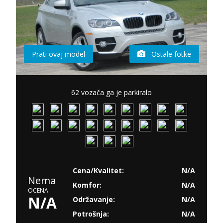
Prati ovaj model
Ostale fotke
62 vozača ga je parkiralo
Cena/Kvalitet:
N/A
Nema
Komfor:
N/A
OCENA
N/A
Održavanje:
N/A
Potrošnja:
N/A