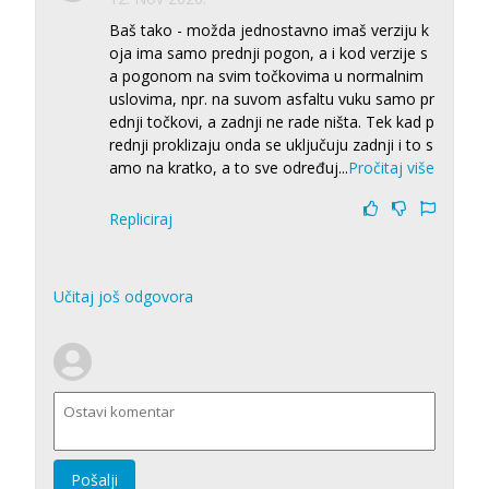
Baš tako - možda jednostavno imaš verziju k
oja ima samo prednji pogon, a i kod verzije s
a pogonom na svim točkovima u normalnim
uslovima, npr. na suvom asfaltu vuku samo pr
ednji točkovi, a zadnji ne rade ništa. Tek kad p
rednji proklizaju onda se uključuju zadnji i to s
amo na kratko, a to sve određuj
...
Pročitaj više
Repliciraj
Učitaj još odgovora
Pošalji