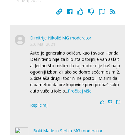
19. Maj 2021.
Dimitrije Nikolić MG moderator
20. Maj 2021.
Auto je generalno odličan, kao i svaka Honda.
Definitivno nije za bilo šta ozbiljnije van asfalt
a. Jedino što mislim da taj motor nije baš najp
ogodniji izbor, ali ako se dobro sećam osim 2.
2 dizelaša drugi izbor ni ne postoji. Mislim da j
e pametno da pre kupovine prvo probaš kako
auto vuče u iole o
...
Pročitaj više
Repliciraj
Boki Made in Serbia MG moderator