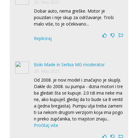
20. Maj 2021.
Dobar auto, nema greške. Motor je
pouzdan i nije skup za održavanje. Troši
malo više, to je očekivano...
Repliciraj
Boki Made in Serbia MG moderator
20. Maj 2021.
Od 2008. je novi model i značajno je skuplji.
Dakle do 2008. su pumpa - dizna motori i tre
ba gledati šta se kupuje. 2.0 tdi ima neke ma
ne, ako kupuješ gledaj da to bude sa 8 ventil
a (jedna bregasta). Pumpu ulja treba zameni
ti sa nekom drugom verzijom koja ima pogo
n preko zupčanika, to majstori znaju
...
Pročitaj više