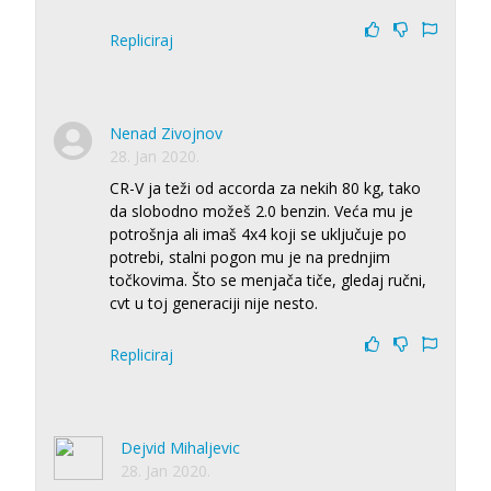
Repliciraj
Nenad Zivojnov
28. Jan 2020.
CR-V ja teži od accorda za nekih 80 kg, tako
da slobodno možeš 2.0 benzin. Veća mu je
potrošnja ali imaš 4x4 koji se uključuje po
potrebi, stalni pogon mu je na prednjim
točkovima. Što se menjača tiče, gledaj ručni,
cvt u toj generaciji nije nesto.
Repliciraj
Dejvid Mihaljevic
28. Jan 2020.