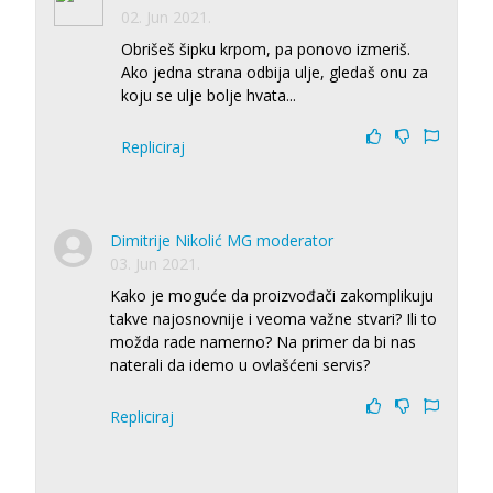
02. Jun 2021.
Obrišeš šipku krpom, pa ponovo izmeriš.
Ako jedna strana odbija ulje, gledaš onu za
koju se ulje bolje hvata...
Repliciraj
Dimitrije Nikolić MG moderator
03. Jun 2021.
Kako je moguće da proizvođači zakomplikuju
takve najosnovnije i veoma važne stvari? Ili to
možda rade namerno? Na primer da bi nas
naterali da idemo u ovlašćeni servis?
Repliciraj