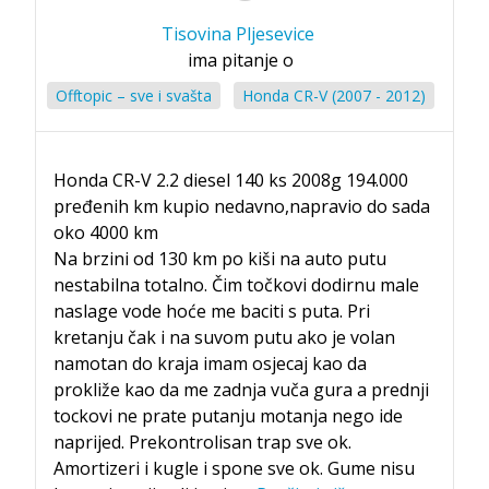
Tisovina Pljesevice
ima pitanje o
Offtopic – sve i svašta
Honda CR-V (2007 - 2012)
Honda CR-V 2.2 diesel 140 ks 2008g 194.000
pređenih km kupio nedavno,napravio do sada
oko 4000 km
Na brzini od 130 km po kiši na auto putu
nestabilna totalno. Čim točkovi dodirnu male
naslage vode hoće me baciti s puta. Pri
kretanju čak i na suvom putu ako je volan
namotan do kraja imam osjecaj kao da
prokliže kao da me zadnja vuča gura a prednji
tockovi ne prate putanju motanja nego ide
naprijed. Prekontrolisan trap sve ok.
Amortizeri i kugle i spone sve ok. Gume nisu