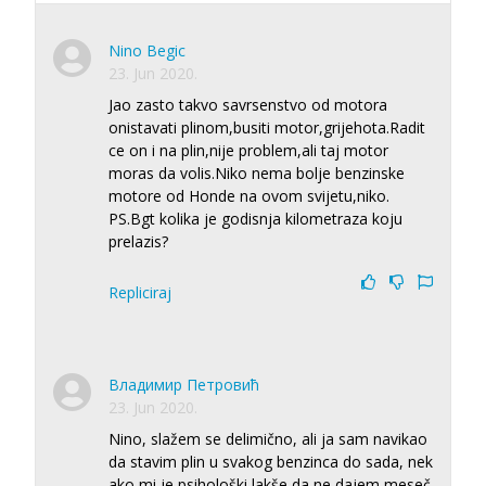
Nino Begic
23. Jun 2020.
Jao zasto takvo savrsenstvo od motora
onistavati plinom,busiti motor,grijehota.Radit
ce on i na plin,nije problem,ali taj motor
moras da volis.Niko nema bolje benzinske
motore od Honde na ovom svijetu,niko.
PS.Bgt kolika je godisnja kilometraza koju
prelazis?
Repliciraj
Владимир Петровић
23. Jun 2020.
Nino, slažem se delimično, ali ja sam navikao
da stavim plin u svakog benzinca do sada, nek
ako mi je psihološki lakše da ne dajem meseč