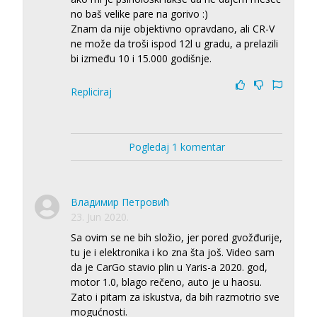
no baš velike pare na gorivo :)
Znam da nije objektivno opravdano, ali CR-V
ne može da troši ispod 12l u gradu, a prelazili
bi između 10 i 15.000 godišnje.
Repliciraj
Pogledaj 1 komentar
Владимир Петровић
23. Jun 2020.
Sa ovim se ne bih složio, jer pored gvožđurije,
tu je i elektronika i ko zna šta još. Video sam
da je CarGo stavio plin u Yaris-a 2020. god,
motor 1.0, blago rečeno, auto je u haosu.
Zato i pitam za iskustva, da bih razmotrio sve
mogućnosti.