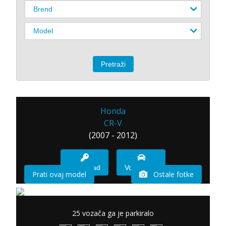
Honda
CR-V
(2007 - 2012)
Imam sad
Vozio sam
Prati ovaj model
Ostale fotke
25 vozača ga je parkiralo