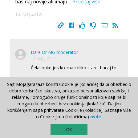
bas naj novije ali imaju
...
Pročitaj više
10. Maj 2019.
Dare Dr MG moderator
10. Maj 2019.
Ćelasonke jos ko zna koliko stare, bacaj to
Repliciraj
Sajt Mojagaraza.rs koristi Cookie-je (kolačiće) da bi obezbedio
dobro korisničko iskustvo, prikazao personalizovan sadržaj i
reklame, i omogućio druge funkcionalnosti koje sajt ne bi
mogao da obezbedi bez cookie-ja (kolačića). Daljim
stefan stoilovic
korišćenjem sajta prihvatate Cooki-je (Kolačiće). Saznajte više
10. Maj 2019.
o Cookie-jima (kolačićima)
ovde
.
3mm,a dokle ste planirali da vozite takve
TOP
gume do 0mm??
OK
Voznju sa takvim gumama mozete kaznu da