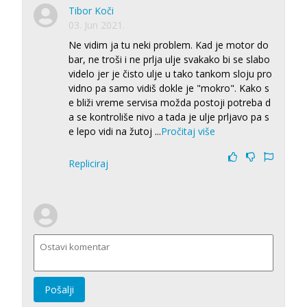
Tibor Koči
03. Jun 2021.
Ne vidim ja tu neki problem. Kad je motor do
bar, ne troši i ne prlja ulje svakako bi se slabo
videlo jer je čisto ulje u tako tankom sloju pro
vidno pa samo vidiš dokle je "mokro". Kako s
e bliži vreme servisa možda postoji potreba d
a se kontroliše nivo a tada je ulje prljavo pa s
e lepo vidi na žutoj
...
Pročitaj više
Repliciraj
Pošalji