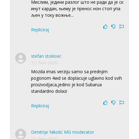
Мислим, једини разлог што не ради да је ск
инут кардан, њему је пренос нон стоп упа
љен у току вожње...
Repliciraj
stefan stoilovic
12. Nov 2020.
Mozda imas verziju samo sa prednjim
pogonom 4wd se doplacuje uglavno kod svih
proizvodjaca,jedino je kod Subarua
standardno dolazi
Repliciraj
Dimitrije Nikolić MG moderator
12. Nov 2020.