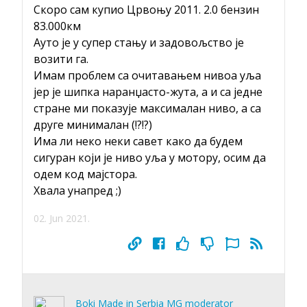
Скоро сам купио Црвоњу 2011. 2.0 бензин
83.000км
Ауто је у супер стању и задовољство је
возити га.
Имам проблем са очитавањем нивоа уља
јер је шипка наранџасто-жута, а и са једне
стране ми показује максималан ниво, а са
друге минималан (!?!?)
Има ли неко неки савет како да будем
сигуран који је ниво уља у мотору, осим да
одем код мајстора.
Хвала унапред ;)
02. Jun 2021.
Boki Made in Serbia MG moderator