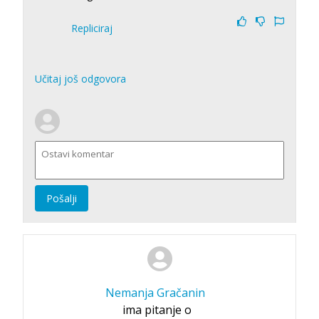
Repliciraj
Učitaj još odgovora
Pošalji
Nemanja Gračanin
ima pitanje o