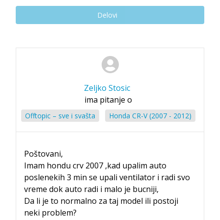
Delovi
Zeljko Stosic
ima pitanje o
Offtopic – sve i svašta
Honda CR-V (2007 - 2012)
Poštovani,
Imam hondu crv 2007 ,kad upalim auto
poslenekih 3 min se upali ventilator i radi svo
vreme dok auto radi i malo je bucniji,
Da li je to normalno za taj model ili postoji
neki problem?