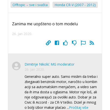
Offtopic – sve i svašta
Honda CR-V (2007 - 2012)
Zanima me uopšteno o tom modelu
26. Jan 2020.
Dimitrije Nikolić MG moderator
26. Jan 2020.
Generalno super auto. Samo mislim da treba i
zbegavati benzinski motor, naročito u kombin
aciji sa automatskim menjačem, a video sam
da ih ima dosta u oglasima. Motor nije loš, ali
nije odgovarajući za ovoliki auto. Dobar je za
Civic ili Accord - za CR-V teško. Dizel je mnog
o bolji izbor makar plaćao
...
Pročitaj više