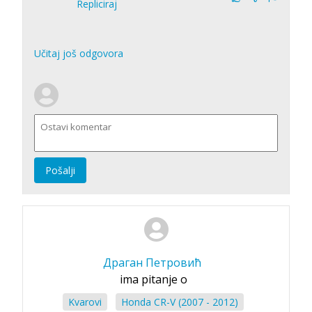
Repliciraj
Učitaj još odgovora
Pošalji
Драган Петровић
ima pitanje o
Kvarovi
Honda CR-V (2007 - 2012)