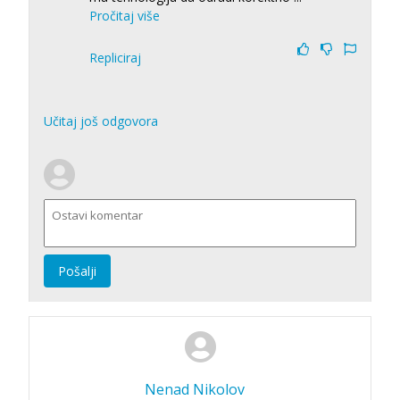
Pročitaj više
Repliciraj
Učitaj još odgovora
Pošalji
Nenad Nikolov