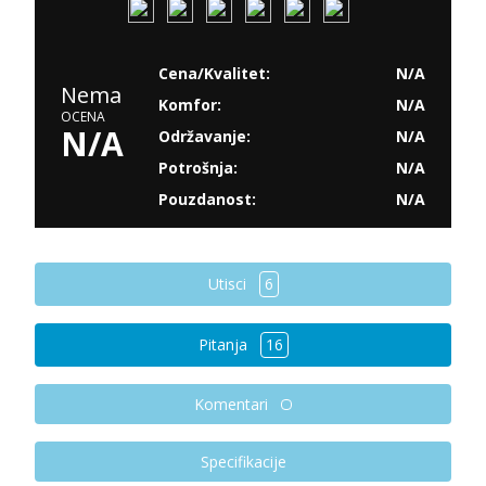
Cena/Kvalitet:
N/A
Nema
Komfor:
N/A
OCENA
N/A
Održavanje:
N/A
Potrošnja:
N/A
Pouzdanost:
N/A
Utisci
6
Pitanja
16
Komentari
Specifikacije