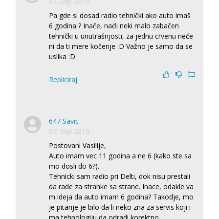
07. Sep 2019.
Pa gde si dosad radio tehnički ako auto imaš
6 godina ? Inače, nađi neki malo zabačen
tehnički u unutrašnjosti, za jednu crvenu neće
ni da ti mere kočenje :D Važno je samo da se
uslika :D
Repliciraj
647 Savic
07. Sep 2019.
Postovani Vasilije,
Auto imam vec 11 godina a ne 6 (kako ste sa
mo dosli do 6?).
Tehnicki sam radio pri Delti, dok nisu prestali
da rade za stranke sa strane. Inace, odakle va
m ideja da auto imam 6 godina? Takodje, mo
je pitanje je bilo da li neko zna za servis koji i
ma tehnologiju da odradi korektno
...