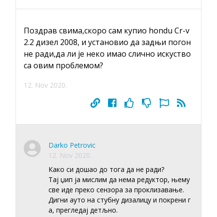
Поздрав свима,скоро сам купио hondu Cr-v
2.2 дизел 2008, и установио да задњи погон
не ради,да ли је неко имао слично искуство
са овим проблемом?
12. Nov 2020.
Darko Petrovic
12. Nov 2020.
Како си дошао до тога да не ради?
Тај џип ја мислим да нема редуктор, њему
све иде преко сензора за проклизавање.
Дигни ауто на стубну дизалицу и покрени г
а, прегледај детљно.