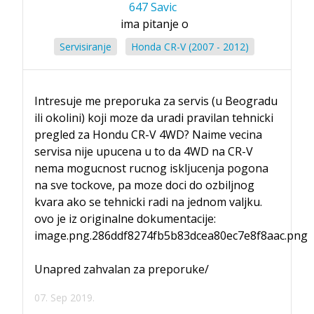
647 Savic
ima pitanje o
Servisiranje
Honda CR-V (2007 - 2012)
Intresuje me preporuka za servis (u Beogradu
ili okolini) koji moze da uradi pravilan tehnicki
pregled za Hondu CR-V 4WD? Naime vecina
servisa nije upucena u to da 4WD na CR-V
nema mogucnost rucnog iskljucenja pogona
na sve tockove, pa moze doci do ozbiljnog
kvara ako se tehnicki radi na jednom valjku.
ovo je iz originalne dokumentacije:
image.png.286ddf8274fb5b83dcea80ec7e8f8aac.png
Unapred zahvalan za preporuke/
07. Sep 2019.