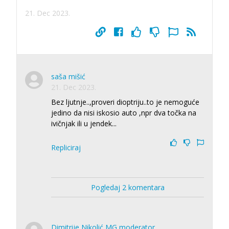
21. Dec 2023.
saša mišić
21. Dec 2023.
Bez ljutnje..,proveri dioptriju..to je nemoguće
jedino da nisi iskosio auto ,npr dva točka na
ivičnjak ili u jendek...
Repliciraj
Pogledaj 2 komentara
Dimitrije Nikolić MG moderator