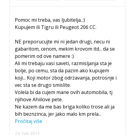
Pomoc mi treba, vas ljubitelja..:)
Kupujem ili Tigru ili Peugeot 206 CC.
NE preporucujte mi ni jedan drugi, necu ni
gabaritom, cenom, mekim krovom itd... da se
pomerim od ove namere :)
Ali mi trebaju vasi saveti, razmisljanja sta je
bolje, po cemu, sta da pazim ako kupujem
koji... Koji motor zbog odrzavanja, potrosnje i
vec sta se drugo smislite.
Volela bi da cujem mane ovih automobila, tj
njihove Ahiilove pete.
Ne kazem da me bas briga koliko trose ali ja
bih beznzinca, jer jako malo km prela
...
Pročitaj više
24. Feb 2015.