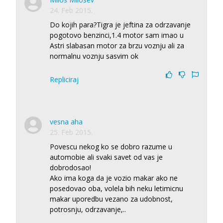
24. Feb 2015.
Do kojih para?Tigra je jeftina za odrzavanje
pogotovo benzinci,1.4 motor sam imao u
Astri slabasan motor za brzu voznju ali za
normalnu voznju sasvim ok
Repliciraj
vesna aha
25. Feb 2015.
Povescu nekog ko se dobro razume u
automobie ali svaki savet od vas je
dobrodosao!
Ako ima koga da je vozio makar ako ne
posedovao oba, volela bih neku letimicnu
makar uporedbu vezano za udobnost,
potrosnju, odrzavanje,..