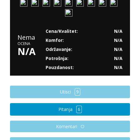
Cena/Kvalitet:
N/A
Nema
Komfor:
N/A
OCENA
N/A
Održavanje:
N/A
Potrošnja:
N/A
Pouzdanost:
N/A
Utisci
9
Pitanja
6
Komentari