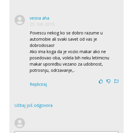
vesna aha
25. Feb 2015.
Povescu nekog ko se dobro razume u
automobie ali svaki savet od vas je
dobrodosao!
Ako ima koga da je vozio makar ako ne
posedovao oba, volela bih neku letimicnu
makar uporedbu vezano za udobnost,
potrosnju, odrzavanje,..
Repliciraj
Učitaj još odgovora