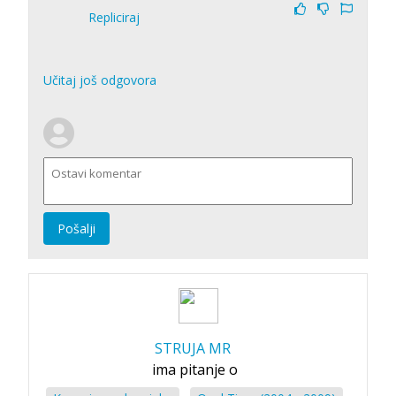
Repliciraj
Učitaj još odgovora
Pošalji
STRUJA MR
ima pitanje o