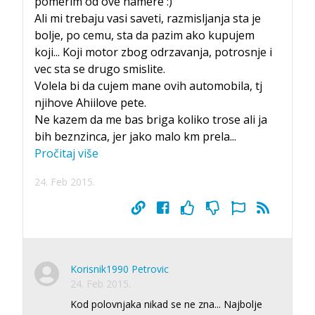
pomerim od ove namere :)
Ali mi trebaju vasi saveti, razmisljanja sta je
bolje, po cemu, sta da pazim ako kupujem
koji... Koji motor zbog odrzavanja, potrosnje i
vec sta se drugo smislite.
Volela bi da cujem mane ovih automobila, tj
njihove Ahiilove pete.
Ne kazem da me bas briga koliko trose ali ja
bih beznzinca, jer jako malo km prela
...
Pročitaj više
24. Feb 2015.
Korisnik1990 Petrovic
24. Feb 2015.
Kod polovnjaka nikad se ne zna... Najbolje