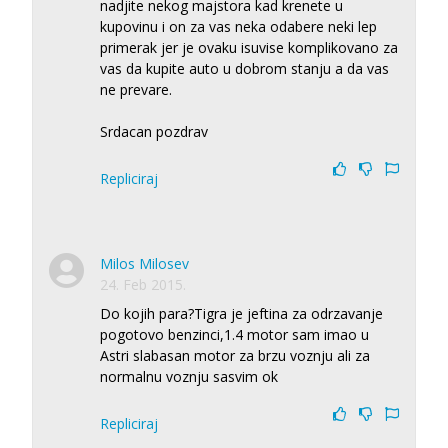
nadjite nekog majstora kad krenete u
kupovinu i on za vas neka odabere neki lep
primerak jer je ovaku isuvise komplikovano za
vas da kupite auto u dobrom stanju a da vas
ne prevare.
Srdacan pozdrav
Repliciraj
Milos Milosev
24. Feb 2015.
Do kojih para?Tigra je jeftina za odrzavanje
pogotovo benzinci,1.4 motor sam imao u
Astri slabasan motor za brzu voznju ali za
normalnu voznju sasvim ok
Repliciraj