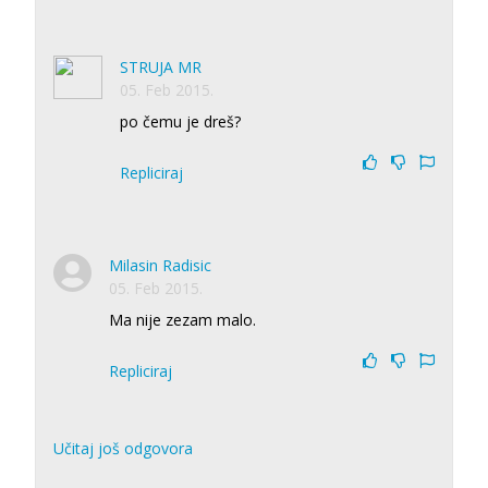
STRUJA MR
05. Feb 2015.
po čemu je dreš?
Repliciraj
Milasin Radisic
05. Feb 2015.
Ma nije zezam malo.
Repliciraj
Učitaj još odgovora