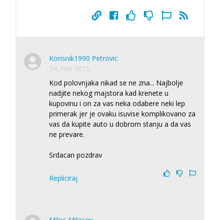
Korisnik1990 Petrovic
24. Feb 2015.
Kod polovnjaka nikad se ne zna... Najbolje
nadjite nekog majstora kad krenete u
kupovinu i on za vas neka odabere neki lep
primerak jer je ovaku isuvise komplikovano za
vas da kupite auto u dobrom stanju a da vas
ne prevare.
Srdacan pozdrav
Repliciraj
Milos Milosev