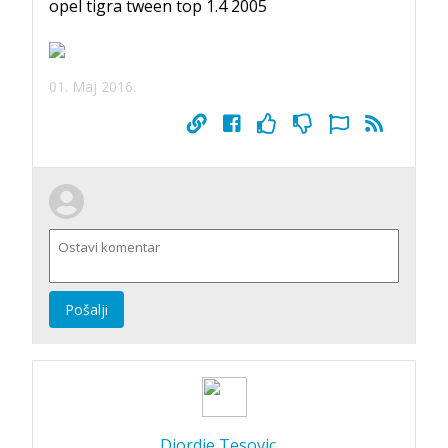
opel tigra tween top 1.4 2005
01. Maj 2016.
Pošalji
Djordje Tesovic