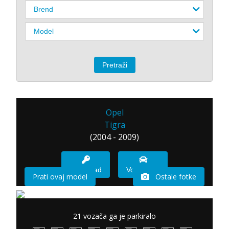
Opel
Tigra
(2004 - 2009)
Imam sad
Vozio sam
Prati ovaj model
Ostale fotke
21 vozača ga je parkiralo