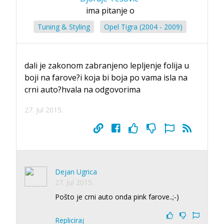
ima pitanje o
Tuning & Styling
Opel Tigra (2004 - 2009)
dali je zakonom zabranjeno lepljenje folija u
boji na farove?i koja bi boja po vama isla na
crni auto?hvala na odgovorima
27. Jul 2015.
Dejan Ugrica
27. Jul 2015.
Pošto je crni auto onda pink farove..;-)
Repliciraj