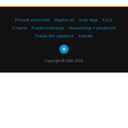
Pronađi automobil
Majstor si?
Imaš ideje
F.A.Q.
O nama
Pravila korišćenja
Obaveštenje o privatnosti
Pravila MG zajednice
Kontakt
Copyright © 2000–2026.