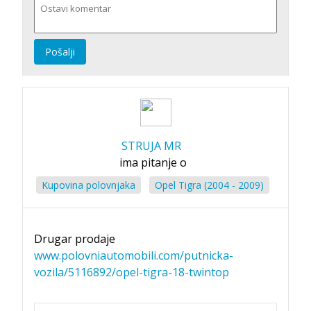
Pošalji
STRUJA MR
ima pitanje o
Kupovina polovnjaka
Opel Tigra (2004 - 2009)
Drugar prodaje
www.polovniautomobili.com/putnicka-
vozila/5116892/opel-tigra-18-twintop