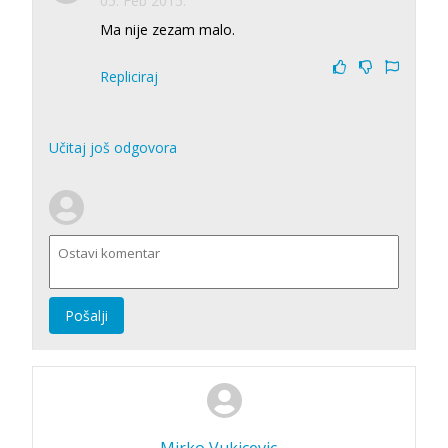
05. Feb 2015.
Ma nije zezam malo.
Repliciraj
Učitaj još odgovora
Pošalji
Mirko Vukicevic