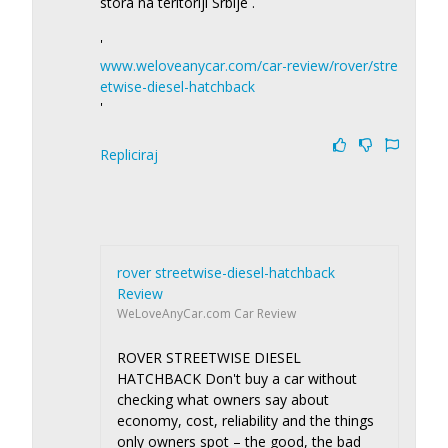
stora na teritoriji Srbije .
'
www.weloveanycar.com/car-review/rover/stre
etwise-diesel-hatchback
'
Repliciraj
rover streetwise-diesel-hatchback
Review
WeLoveAnyCar.com Car Review
ROVER STREETWISE DIESEL
HATCHBACK Don't buy a car without
checking what owners say about
economy, cost, reliability and the things
only owners spot – the good, the bad