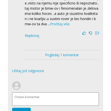
e..nists na njemu nije specificno ili nepoznato..
taj motor je bmw-ov i fenomenalan je..delova
ima koliko hoces ..a auto je izuzetno kvaliteta
n i ne kvarljiv..u sustini rover je bio hondin i b
mw-ov ta dva
...
Pročitaj više
Repliciraj
Pogledaj 1 komentar
Učitaj još odgovora