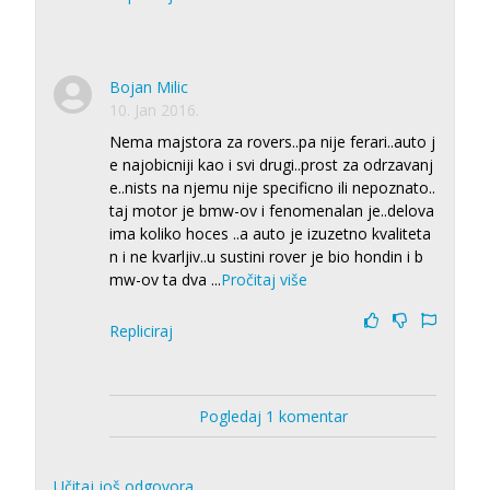
Bojan Milic
10. Jan 2016.
Nema majstora za rovers..pa nije ferari..auto j
e najobicniji kao i svi drugi..prost za odrzavanj
e..nists na njemu nije specificno ili nepoznato..
taj motor je bmw-ov i fenomenalan je..delova
ima koliko hoces ..a auto je izuzetno kvaliteta
n i ne kvarljiv..u sustini rover je bio hondin i b
mw-ov ta dva
...
Pročitaj više
Repliciraj
Pogledaj 1 komentar
Učitaj još odgovora