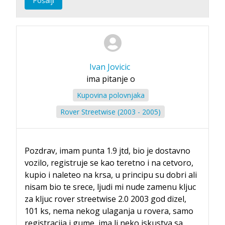
Pošalji
Ivan Jovicic
ima pitanje o
Kupovina polovnjaka
Rover Streetwise (2003 - 2005)
Pozdrav, imam punta 1.9 jtd, bio je dostavno
vozilo, registruje se kao teretno i na cetvoro,
kupio i naleteo na krsa, u principu su dobri ali
nisam bio te srece, ljudi mi nude zamenu kljuc
za kljuc rover streetwise 2.0 2003 god dizel,
101 ks, nema nekog ulaganja u rovera, samo
registracija i gume, ima li neko iskustva sa