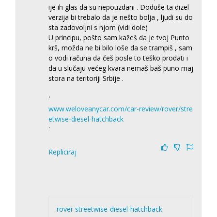
ije ih glas da su nepouzdani . Doduše ta dizel
verzija bi trebalo da je nešto bolja , ljudi su do
sta zadovoljni s njom (vidi dole)
U principu, pošto sam kažeš da je tvoj Punto
krš, možda ne bi bilo loše da se trampiš , sam
o vodi računa da ćeš posle to teško prodati i
da u slučaju većeg kvara nemaš baš puno maj
stora na teritoriji Srbije .
'
www.weloveanycar.com/car-review/rover/stre
etwise-diesel-hatchback
'
Repliciraj
rover streetwise-diesel-hatchback