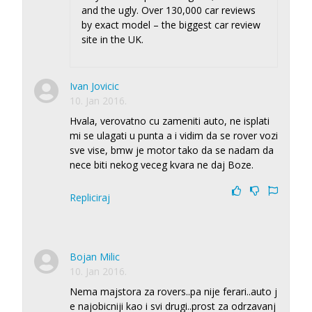
and the ugly. Over 130,000 car reviews
by exact model – the biggest car review
site in the UK.
Ivan Jovicic
10. Jan 2016.
Hvala, verovatno cu zameniti auto, ne isplati
mi se ulagati u punta a i vidim da se rover vozi
sve vise, bmw je motor tako da se nadam da
nece biti nekog veceg kvara ne daj Boze.
Repliciraj
Bojan Milic
10. Jan 2016.
Nema majstora za rovers..pa nije ferari..auto j
e najobicniji kao i svi drugi..prost za odrzavanj