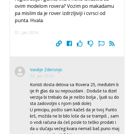
ovim modelom rovera? Vozim po makadamu
pa mislim da je rover izdrzljiviji i cvrsci od
punta. Hvala.
01. Jan 2016.
Vasilije Zderonjic
02. Jan 2016.
Koristi dosta delova sa Rovera 25, međutim b
ije ih glas da su nepouzdani . Doduše ta dizel
verzija bi trebalo da je nešto bolja , ljudi su do
sta zadovoljni s njom (vidi dole)
U principu, pošto sam kažeš da je tvoj Punto
krš, možda ne bi bilo loše da se trampiš , sam
o vodi računa da ćeš posle to teško prodati i
da u slučaju većeg kvara nemaš baš puno maj