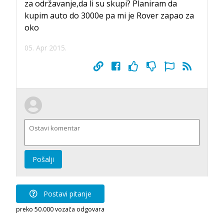
za održavanje,da li su skupi? Planiram da
kupim auto do 3000e pa mi je Rover zapao za
oko
05. Apr 2015.
Pošalji
Postavi pitanje
preko 50.000 vozača odgovara