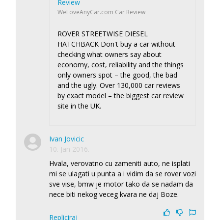
Review
WeLoveAnyCar.com Car Review
ROVER STREETWISE DIESEL
HATCHBACK Don't buy a car without
checking what owners say about
economy, cost, reliability and the things
only owners spot – the good, the bad
and the ugly. Over 130,000 car reviews
by exact model – the biggest car review
site in the UK.
Ivan Jovicic
10. Jan 2016.
Hvala, verovatno cu zameniti auto, ne isplati
mi se ulagati u punta a i vidim da se rover vozi
sve vise, bmw je motor tako da se nadam da
nece biti nekog veceg kvara ne daj Boze.
Repliciraj