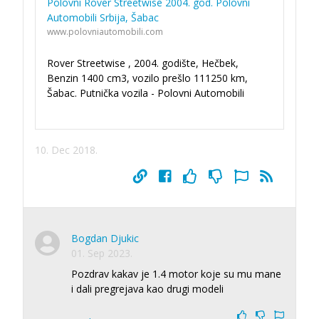
Polovni Rover Streetwise 2004. god. Polovni
Automobili Srbija, Šabac
www.polovniautomobili.com
Rover Streetwise , 2004. godište, Hečbek,
Benzin 1400 cm3, vozilo prešlo 111250 km,
Šabac. Putnička vozila - Polovni Automobili
10. Dec 2018.
Bogdan Djukic
01. Sep 2023.
Pozdrav kakav je 1.4 motor koje su mu mane
i dali pregrejava kao drugi modeli