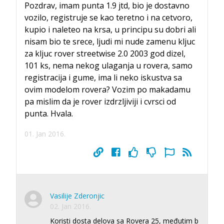
Pozdrav, imam punta 1.9 jtd, bio je dostavno
vozilo, registruje se kao teretno i na cetvoro,
kupio i naleteo na krsa, u principu su dobri ali
nisam bio te srece, ljudi mi nude zamenu kljuc
za kljuc rover streetwise 2.0 2003 god dizel,
101 ks, nema nekog ulaganja u rovera, samo
registracija i gume, ima li neko iskustva sa
ovim modelom rovera? Vozim po makadamu
pa mislim da je rover izdrzljiviji i cvrsci od
punta. Hvala.
01. Jan 2016.
Vasilije Zderonjic
02. Jan 2016.
Koristi dosta delova sa Rovera 25, međutim b