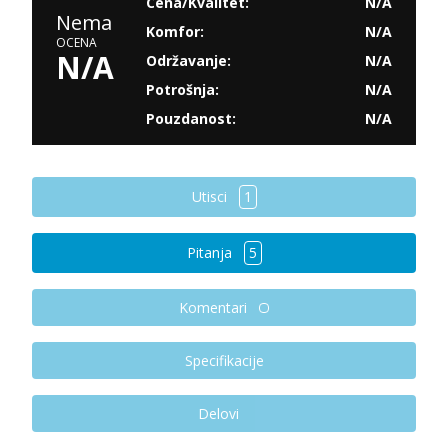
Cena/Kvalitet:
N/A
Nema
Komfor:
N/A
OCENA
N/A
Održavanje:
N/A
Potrošnja:
N/A
Pouzdanost:
N/A
Utisci
1
Pitanja
5
Komentari
Specifikacije
Delovi