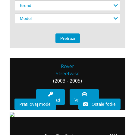
Rover
Streetwise
(2003 - 2005)
Imam sad
Vozio sam
Prati ovaj model
Ostale fotke