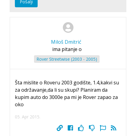
Pošalji
Miloš Dmitrić
ima pitanje o
Rover Streetwise (2003 - 2005)
Šta mislite o Roveru 2003 godište, 1.4,kakvi su
za održavanje,da li su skupi? Planiram da
kupim auto do 3000e pa mi je Rover zapao za
oko
05. Apr 2015.