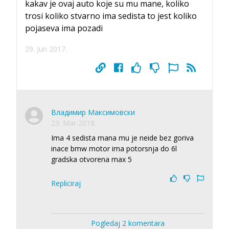
kakav je ovaj auto koje su mu mane, koliko
trosi koliko stvarno ima sedista to jest koliko
pojaseva ima pozadi
29. Jun 2017.
Владимир Максимовски
23. Mar 2018.
Ima 4 sedista mana mu je neide bez goriva
inace bmw motor ima potorsnja do 6l
gradska otvorena max 5
Repliciraj
Pogledaj 2 komentara