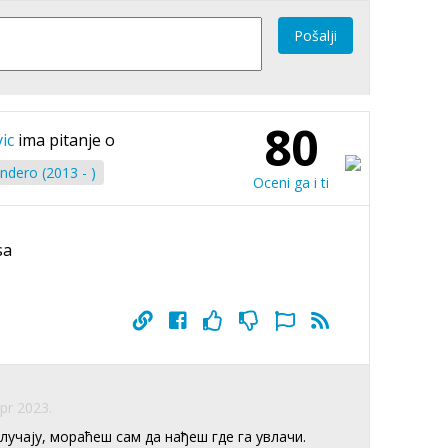
Pošalji
80
ic
ima pitanje o
ndero (2013 - )
Oceni ga i ti
sa
Apr 2023.
лучају, мораћеш сам да нађеш где га увлачи.