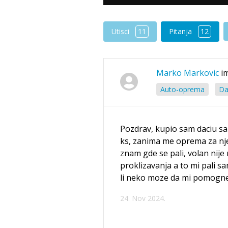
Utisci
11
Pitanja
12
Marko Markovic
i
Auto-oprema
Da
Pozdrav, kupio sam daciu sa
ks, zanima me oprema za nj
znam gde se pali, volan nije
proklizavanja a to mi pali sa
li neko moze da mi pomogne
24. Nov 2024.