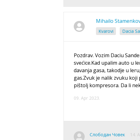
Mihailo Stamenkov
Kvarovi
Dacia Sa
Pozdrav. Vozim Daciu Sande
svećice.Kad upalim auto u le
davanja gasa, takodje u leru
gas.Zvuk je nalik zvuku koji
pištolj kompresora. Da li ne
09. Apr 2023.
Слободан Човек
14. 