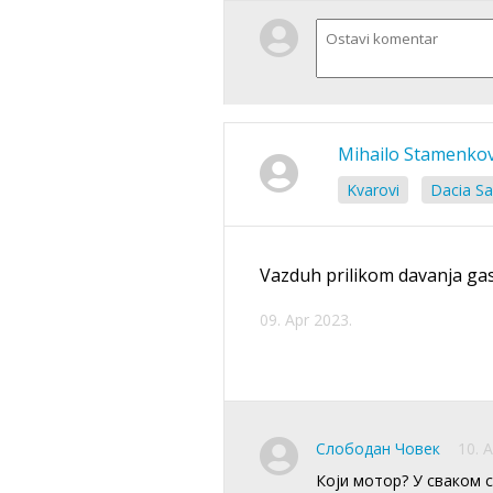
Mihailo Stamenkov
Kvarovi
Dacia Sa
Vazduh prilikom davanja ga
09. Apr 2023.
Слободан Човек
10. 
Који мотор? У сваком с