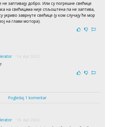
е не заптивају добро. Или су погрешне свећице
ка на свећицама није спљоштена па не заптива,
су укриво заврнуте свећице (у ком случају ће мор
ој на глави мотора).
derator
14. Apr 2023.
?
Pogledaj 1 komentar
derator
18. Apr 2023.