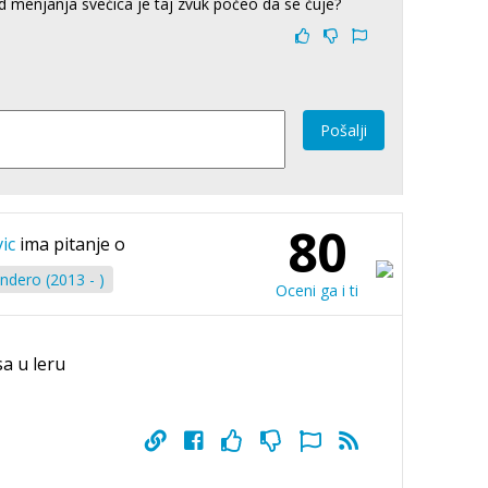
 menjanja svećica je taj zvuk počeo da se čuje?
Pošalji
80
ic
ima pitanje o
ndero (2013 - )
Oceni ga i ti
a u leru