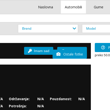
Naslovna
Automobili
Gume
P
Imam sad
Vozio sam
Ostale fotke
preko 50.
/A
Održavanje:
N/A
Pouzdanost:
N/A
/A
Potrošnja:
N/A