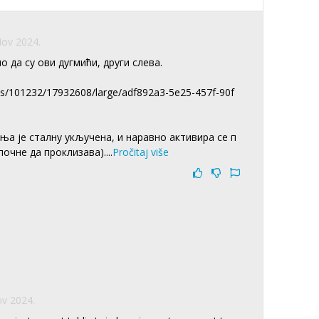
Nov 2024.
 да су ови дугмићи, други слева.
ts/101232/17932608/large/adf892a3-5e25-457f-90f
ња је сталну укључена, и наравно активира се п
почне да проклизава).
...
Pročitaj više
ov 2024.