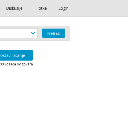
Diskusije
Fotke
Login
ostavi pitanje
000 vozača odgovara