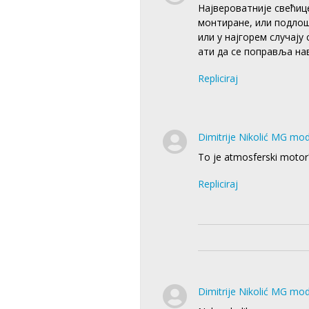
Највероватније свећиц
монтиране, или подлош
или у најгорем случају 
ати да се поправља нав
Repliciraj
Dimitrije Nikolić MG mo
To je atmosferski motor
Repliciraj
Dimitrije Nikolić MG mo