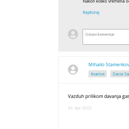
Nakon koliko vremena od
Repliciraj
Mihailo Stamenkov
Kvarovi
Dacia Sa
Vazduh prilikom davanja gas
09. Apr 2023.