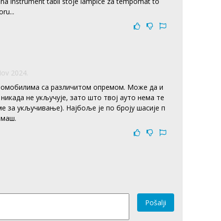
a instrument tabli stoje lampice za tempomat to
ru...
Nov 2024.
аутомобилима са различитом опремом. Може да и
 никада не укључује, зато што твој ауто нема те
е за укључивање). Најбоље је по броју шасије п
имаш.
Pošalji