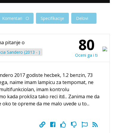
Komentari
Specifikacije
Delovi
80
ma pitanje o
cia Sandero (2013 - )
Oceni ga i ti
ndero 2017 godiste hecbek, 1.2 benzin, 73
ega, naime imam lampicu za tempomat, ne
 multifunkciolan, imam kontrolu
mo kada prokliza tako reci itd... Zanima me da
 oko te opreme da me malo uvede u to...