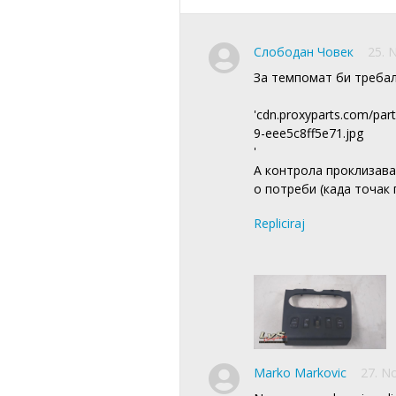
Слободан Човек
25. 
За темпомат би требало
'cdn.proxyparts.com/par
9-eee5c8ff5e71.jpg
'
А контрола проклизава
о потреби (када точак 
Repliciraj
Marko Markovic
27. N