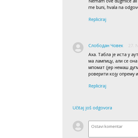
Nemam ove dugmice ali n
me buni, hvala na odgovo
Repliciraj
Слободан Човек
27. 
Аха. Табла је иста у 
ма лампицу, али се она
мпомат (јер немаш дугм
роверити коју опрему 
Repliciraj
Učitaj još odgovora