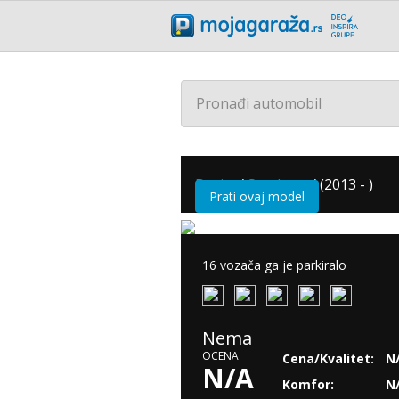
Pronađi automobil
Dacia
/
Sandero
/
(2013 - )
Prati ovaj model
16 vozača ga je parkiralo
Nema
OCENA
Cena/Kvalitet:
N
N/A
Komfor:
N