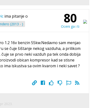
80
ic
ima pitanje o
ndero (2013 - )
Oceni ga i ti
ro 1.2 16v benzin 55kw.Nedavno sam menjao
ru se čuje šištanje nekog vazduha, a prilikom
, čuje se prvo neki vazduh pa tek onda dobija
 proizvodi obican kompresor kad se stisne
ko ima iskustva sa ovim kvarom i neki savet ?
Apr 2023.