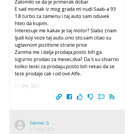
Zalomilo se da je primerak dobar.
E sad momak iz mog grada mi nudi Saab-a 93
1.8 turbo za zamenu i taj auto sam oduvek
hteo da kupim..
Interesuje me kakav je taj motor? Slabo znam
ljudi koji voze taj auto..ono sto.sam citao su
uglavnom pozitivne strane price
Zanima me i dalja prodaja,posto bih ga
sigurno prodao za mesec,dva? Da li su stvarno
toliko teski za prodaju,posto bih rekao da se
teze prodaje cak i od ove Alfe..
17. Maj 2021.
Garovic G.
17. Maj 2021.