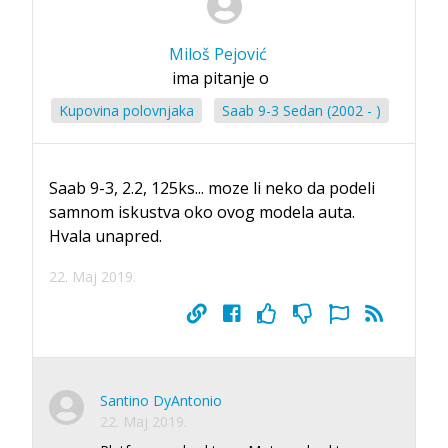
Miloš Pejović
ima pitanje o
Kupovina polovnjaka
Saab 9-3 Sedan (2002 - )
Saab 9-3, 2.2, 125ks... moze li neko da podeli
samnom iskustva oko ovog modela auta.
Hvala unapred.
22. Maj 2019.
Santino DyAntonio
22. Maj 2019.