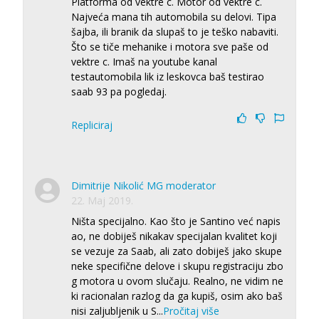
Platforma od vektre c. Motor od vektre c.
Najveća mana tih automobila su delovi. Tipa
šajba, ili branik da slupaš to je teško nabaviti.
Što se tiče mehanike i motora sve paše od
vektre c. Imaš na youtube kanal
testautomobila lik iz leskovca baš testirao
saab 93 pa pogledaj.
Repliciraj
Dimitrije Nikolić MG moderator
22. Maj 2019.
Ništa specijalno. Kao što je Santino već napis
ao, ne dobiješ nikakav specijalan kvalitet koji
se vezuje za Saab, ali zato dobiješ jako skupe
neke specifične delove i skupu registraciju zbo
g motora u ovom slučaju. Realno, ne vidim ne
ki racionalan razlog da ga kupiš, osim ako baš
nisi zaljubljenik u S
...
Pročitaj više