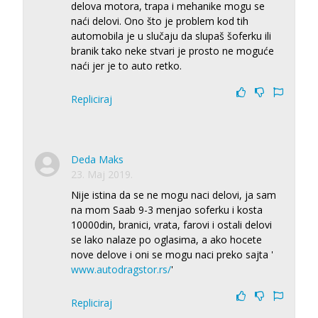
delova motora, trapa i mehanike mogu se
naći delovi. Ono što je problem kod tih
automobila je u slučaju da slupaš šoferku ili
branik tako neke stvari je prosto ne moguće
naći jer je to auto retko.
Repliciraj
Deda Maks
23. Maj 2019.
Nije istina da se ne mogu naci delovi, ja sam
na mom Saab 9-3 menjao soferku i kosta
10000din, branici, vrata, farovi i ostali delovi
se lako nalaze po oglasima, a ako hocete
nove delove i oni se mogu naci preko sajta '
www.autodragstor.rs/
'
Repliciraj