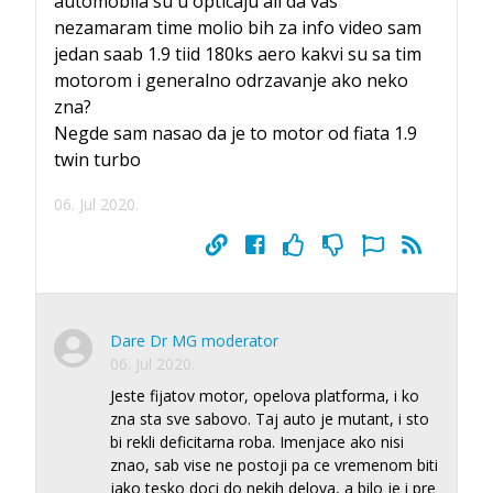
automobila su u opticaju ali da vas
nezamaram time molio bih za info video sam
jedan saab 1.9 tiid 180ks aero kakvi su sa tim
motorom i generalno odrzavanje ako neko
zna?
Negde sam nasao da je to motor od fiata 1.9
twin turbo
06. Jul 2020.
Dare Dr MG moderator
06. Jul 2020.
Jeste fijatov motor, opelova platforma, i ko
zna sta sve sabovo. Taj auto je mutant, i sto
bi rekli deficitarna roba. Imenjace ako nisi
znao, sab vise ne postoji pa ce vremenom biti
jako tesko doci do nekih delova, a bilo je i pre