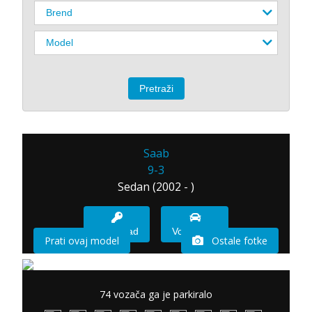
Saab
9-3
Sedan (2002 - )
Imam sad
Vozio sam
Prati ovaj model
Ostale fotke
74 vozača ga je parkiralo