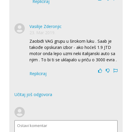
Repliciraj
Vasilije Zderonjic
23. Mar 2019.
Zaobiđi VAG grupu u širokom luku . Saab je
takođe opskuran izbor - ako hoćeš 1.9 JTD
motor onda lepo uzmi neki italijanski auto sa
njim . To bi ti se uklapalo u priču o 3000 evra .
Repliciraj
Učitaj još odgovora