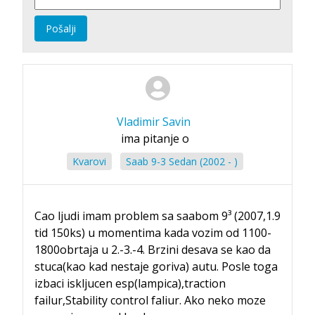
Pošalji
Vladimir Savin
ima pitanje o
Kvarovi
Saab 9-3 Sedan (2002 - )
Cao ljudi imam problem sa saabom 9³ (2007,1.9
tid 150ks) u momentima kada vozim od 1100-
1800obrtaja u 2.-3.-4. Brzini desava se kao da
stuca(kao kad nestaje goriva) autu. Posle toga
izbaci iskljucen esp(lampica),traction
failur,Stability control faliur. Ako neko moze