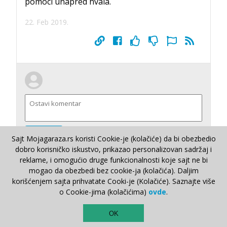
pomoci unapred hvala.
22. Feb 2019.
Pošalji
Sajt Mojagaraza.rs koristi Cookie-je (kolačiće) da bi obezbedio
dobro korisničko iskustvo, prikazao personalizovan sadržaj i
reklame, i omogućio druge funkcionalnosti koje sajt ne bi
mogao da obezbedi bez cookie-ja (kolačića). Daljim
korišćenjem sajta prihvatate Cooki-je (Kolačiće). Saznajte više
o Cookie-jima (kolačićima)
ovde
.
Predrag Knezevic
TOP
ima pitanje o
OK