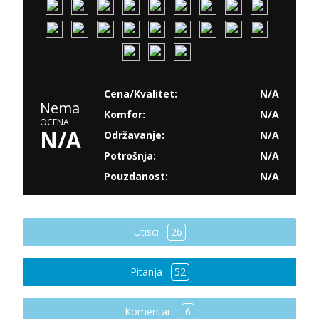
Cena/Kvalitet:
N/A
Nema
Komfor:
N/A
OCENA
N/A
Održavanje:
N/A
Potrošnja:
N/A
Pouzdanost:
N/A
Utisci
26
Pitanja
52
Komentari
6