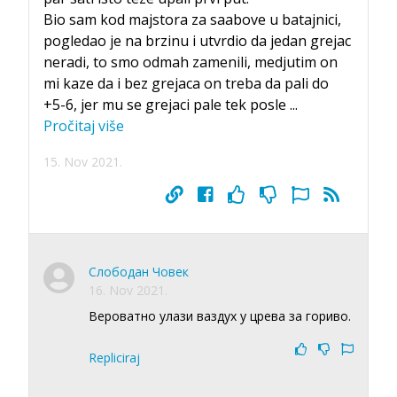
Bio sam kod majstora za saabove u batajnici,
pogledao je na brzinu i utvrdio da jedan grejac
neradi, to smo odmah zamenili, medjutim on
mi kaze da i bez grejaca on treba da pali do
+5-6, jer mu se grejaci pale tek posle
...
Pročitaj više
15. Nov 2021.
Слободан Човек
16. Nov 2021.
Вероватно улази ваздух у црева за гориво.
Repliciraj