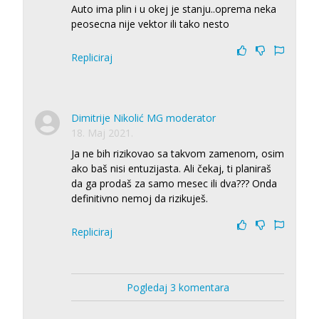
Auto ima plin i u okej je stanju..oprema neka
peosecna nije vektor ili tako nesto
Repliciraj
Dimitrije Nikolić MG moderator
18. Maj 2021.
Ja ne bih rizikovao sa takvom zamenom, osim
ako baš nisi entuzijasta. Ali čekaj, ti planiraš
da ga prodaš za samo mesec ili dva??? Onda
definitivno nemoj da rizikuješ.
Repliciraj
Pogledaj 3 komentara