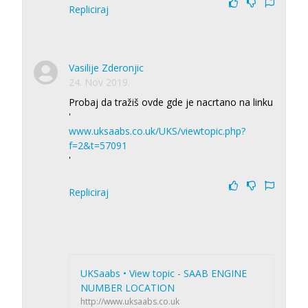
Repliciraj
Vasilije Zderonjic
24. Nov 2019.
Probaj da tražiš ovde gde je nacrtano na linku
'
www.uksaabs.co.uk/UKS/viewtopic.php?
f=2&t=57091
'
Repliciraj
UKSaabs • View topic - SAAB ENGINE
NUMBER LOCATION
http://www.uksaabs.co.uk