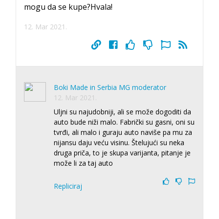
mogu da se kupe?Hvala!
12. Mar 2021.
Boki Made in Serbia MG moderator
12. Mar 2021.
Uljni su najudobniji, ali se može dogoditi da
auto bude niži malo. Fabrički su gasni, oni su
tvrđi, ali malo i guraju auto naviše pa mu za
nijansu daju veću visinu. Štelujući su neka
druga priča, to je skupa varijanta, pitanje je
može li za taj auto
Repliciraj