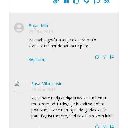
Bojan Milic
23. Mar 2019.
Bez saba..golfa..audi je ok..neki malo
stariji..2003 npr dobar za te pare...
Repliciraj
Sasa Miladinovic
23. Mar 2019.
za te pare nadji audija ili wv sa 1.6 benzin
motorem od 102ks,nije brz,ali se dobro
pokazao,Dizele nemoj ni da gledas za te
pare,fsi,tfsi motore,zaobilazi u sirokom luku