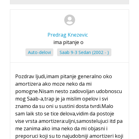
Predrag Knezevic
ima pitanje o
Auto-delovi
Saab 9-3 Sedan (2002 - )
Pozdrav ljudi,imam pitanje generalno oko
amortizera ako moze neko da mi
pomogne.Nisam nesto zadovoljan udobnoscu
mog Saab-a,trap je ja mislim opelov i svi
znamo da su oni u sustini dosta tvrdi.Malo
sam laik sto se tice delova,vidim da postoje
vise vrsta amortizera:uljni,samostelujuci itd pa
me zanima ako ima neko da mi objasni i
preporuci koji su to najudobniji amortizeri koji