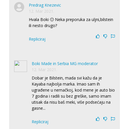
Predrag Knezevic
12. Mar 2021.
Hvala Boki 🙂 Neka preporuka za uljni,bilstein
ili nesto drugo?
Repliciraj
Boki Made in Serbia MG moderator
12. Mar 2021.
Dobar je Bilstein, mada svi kažu da je
Kayaba najbolja marka. Imao sam ih
ugrađene u nemačkoj, kod mene je auto bio
7 godina i radili su bez greške, samo imam
utisak da nisu baš meki, više podsećaju na
gasne...
Repliciraj