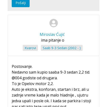
Pošalji
Miroslav Ćujić
ima pitanje o
Kvarovi
Saab 9-3 Sedan (2002 - )
Postovanje.
Nedavno sam kupio saaba 9-3 sedan 2,2 tid.
@004 godiste od drugara.
To je Opelov motor 2,2.
Auto je ekstra, konforan, startan i brz, ali u
zadnje vreme kada je malo hladnije , ujutru
jedva upali i posle ok. I kada se parkira i stoji
par sati isto teze upali prvi put.