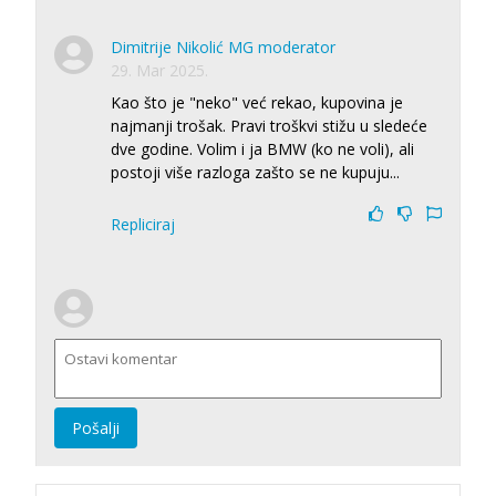
Dimitrije Nikolić MG moderator
29. Mar 2025.
Kao što je "neko" već rekao, kupovina je
najmanji trošak. Pravi troškvi stižu u sledeće
dve godine. Volim i ja BMW (ko ne voli), ali
postoji više razloga zašto se ne kupuju...
Repliciraj
Pošalji