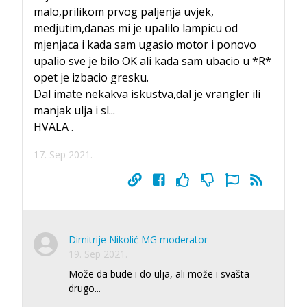
malo,prilikom prvog paljenja uvjek,
medjutim,danas mi je upalilo lampicu od
mjenjaca i kada sam ugasio motor i ponovo
upalio sve je bilo OK ali kada sam ubacio u *R*
opet je izbacio gresku.
Dal imate nekakva iskustva,dal je vrangler ili
manjak ulja i sl...
HVALA .
17. Sep 2021.
Dimitrije Nikolić MG moderator
19. Sep 2021.
Može da bude i do ulja, ali može i svašta
drugo...