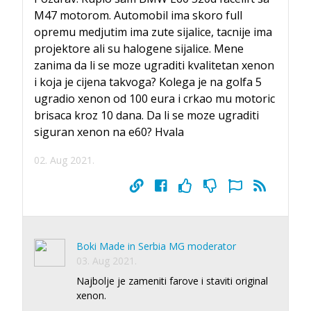
M47 motorom. Automobil ima skoro full
opremu medjutim ima zute sijalice, tacnije ima
projektore ali su halogene sijalice. Mene
zanima da li se moze ugraditi kvalitetan xenon
i koja je cijena takvoga? Kolega je na golfa 5
ugradio xenon od 100 eura i crkao mu motoric
brisaca kroz 10 dana. Da li se moze ugraditi
siguran xenon na e60? Hvala
02. Aug 2021.
Boki Made in Serbia MG moderator
03. Aug 2021.
Najbolje je zameniti farove i staviti original
xenon.