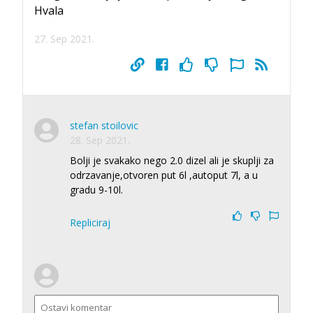
Hvala
27. Sep 2021.
stefan stoilovic
28. Sep 2021.
Bolji je svakako nego 2.0 dizel ali je skuplji za
odrzavanje,otvoren put 6l ,autoput 7l, a u
gradu 9-10l.
Repliciraj