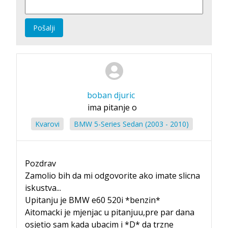
Pošalji
boban djuric
ima pitanje o
Kvarovi
BMW 5-Series Sedan (2003 - 2010)
Pozdrav
Zamolio bih da mi odgovorite ako imate slicna
iskustva...
Upitanju je BMW e60 520i *benzin*
Aitomacki je mjenjac u pitanjuu,pre par dana
osjetio sam kada ubacim i *D* da trzne