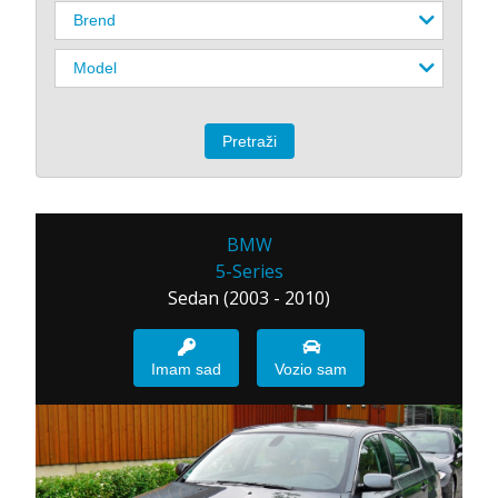
BMW
5-Series
Sedan (2003 - 2010)
Imam sad
Vozio sam