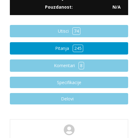
Pouzdanost:
N/A
Utisci
74
Pitanja
245
Komentari
8
Specifikacije
Delovi