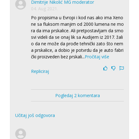
Dimitrije Nikolić MG moderator
04. Aug 2021.
Po propisima u Evropi i kod nas ako ima Xeno
ne sa fluksom manjim od 2000 lumena ne mo
ra da ima prskalice. Ali pretpostavljam da smo
svi videli da se onaj lik sa Audijem iz 2017. žali
o da ne može da prođe tehnički zato što nem
a prskalice, a dobio je potvrdu da je auto fabri
čki proizveden bez prskali
...
Pročitaj više
Repliciraj
Pogledaj 2 komentara
Učitaj još odgovora