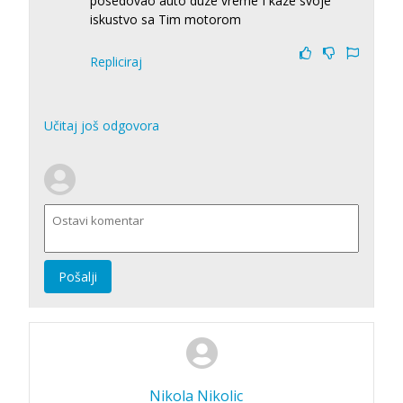
posedovao auto duze vreme I kaze svoje
iskustvo sa Tim motorom
Repliciraj
Učitaj još odgovora
Pošalji
Nikola Nikolic