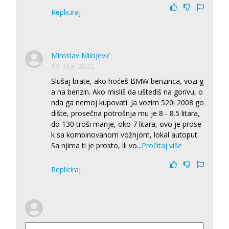
Repliciraj
Miroslav Milojević
19. Maj 2022.
Slušaj brate, ako hoćeš BMW benzinca, vozi g
a na benzin. Ako misliš da uštediš na gorivu, o
nda ga nemoj kupovati. Ja vozim 520i 2008 go
dište, prosečna potrošnja mu je 8 - 8.5 litara,
do 130 troši manje, oko 7 litara, ovo je prose
k sa kombinovanom vožnjom, lokal autoput.
Sa njima ti je prosto, ili vo
...
Pročitaj više
Repliciraj