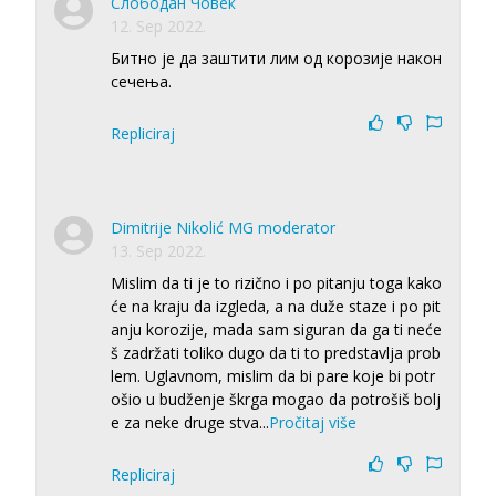
Слободан Човек
12. Sep 2022.
Битно је да заштити лим од корозије након
сечења.
Repliciraj
Dimitrije Nikolić MG moderator
13. Sep 2022.
Mislim da ti je to rizično i po pitanju toga kako
će na kraju da izgleda, a na duže staze i po pit
anju korozije, mada sam siguran da ga ti neće
š zadržati toliko dugo da ti to predstavlja prob
lem. Uglavnom, mislim da bi pare koje bi potr
ošio u budženje škrga mogao da potrošiš bolj
e za neke druge stva
...
Pročitaj više
Repliciraj