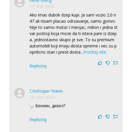
heise nberg
27. Mar 2025.
Ako imas dubok dzep kupi. Ja sam vozio 2.0 n
47 ali nisam placao odrzavanje, samo gorivo.
Nije to samo motor i menjac, milion i jedna st
var postoji koja moze da ti istera pare iz dzep
a, jednostavno skupo je sve. To su premium
automobili koji imaju dosta opreme i vec su p
oprilicno stari i presli dosta
...
Pročitaj više
Repliciraj
Слободан Човек
28. Mar 2025.
-_- Бензин, дизел?
Repliciraj