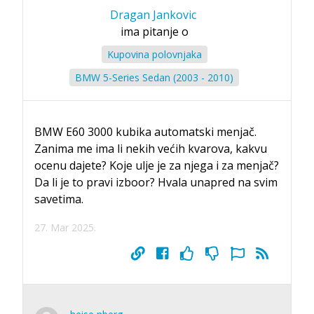
Dragan Jankovic
ima pitanje o
Kupovina polovnjaka
BMW 5-Series Sedan (2003 - 2010)
BMW E60 3000 kubika automatski menjač.
Zanima me ima li nekih većih kvarova, kakvu
ocenu dajete? Koje ulje je za njega i za menjač?
Da li je to pravi izboor? Hvala unapred na svim
savetima.
27. Mar 2025.