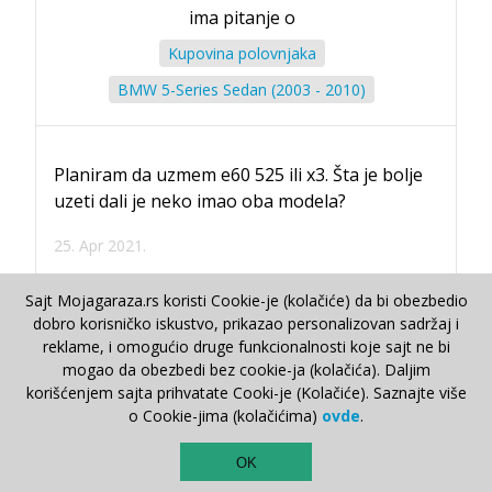
ima pitanje o
Kupovina polovnjaka
BMW 5-Series Sedan (2003 - 2010)
Planiram da uzmem e60 525 ili x3. Šta je bolje
uzeti dali je neko imao oba modela?
25. Apr 2021.
Sajt Mojagaraza.rs koristi Cookie-je (kolačiće) da bi obezbedio
dobro korisničko iskustvo, prikazao personalizovan sadržaj i
reklame, i omogućio druge funkcionalnosti koje sajt ne bi
mogao da obezbedi bez cookie-ja (kolačića). Daljim
Dimitrije Nikolić MG moderator
korišćenjem sajta prihvatate Cooki-je (Kolačiće). Saznajte više
25. Apr 2021.
o Cookie-jima (kolačićima)
ovde
.
Mislim da ti je bolja opcija E60 - udobniji je po
TOP
prilično od X3. Naravno, ako je neko na E60 st
OK
avio sportsko vešanje i niskoprofilne gume, o