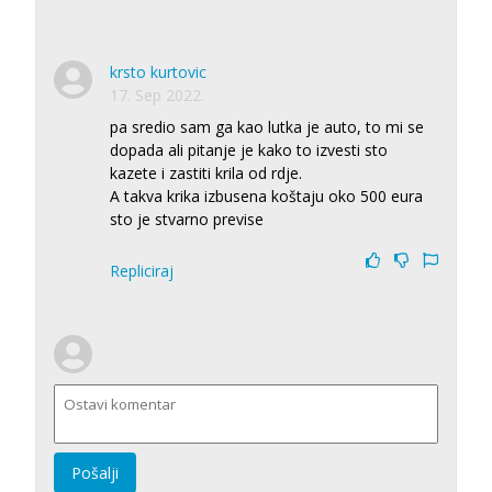
krsto kurtovic
17. Sep 2022.
pa sredio sam ga kao lutka je auto, to mi se
dopada ali pitanje je kako to izvesti sto
kazete i zastiti krila od rdje.
A takva krika izbusena koštaju oko 500 eura
sto je stvarno previse
Repliciraj
Pošalji