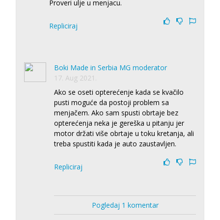
Proveri ulje u menjacu.
Repliciraj
Boki Made in Serbia MG moderator
17. Aug 2021.
Ako se oseti opterećenje kada se kvačilo
pusti moguće da postoji problem sa
menjačem. Ako sam spusti obrtaje bez
opterećenja neka je gereška u pitanju jer
motor držati više obrtaje u toku kretanja, ali
treba spustiti kada je auto zaustavljen.
Repliciraj
Pogledaj 1 komentar