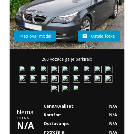
Prati ovaj model
Ostale fotke
260 vozača ga je parkiralo
Cena/Kvalitet:
N/A
Nema
Komfor:
N/A
OCENA
N/A
Održavanje:
N/A
Potrošnja:
N/A