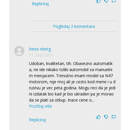
Repliciraj
Pogledaj 2 komentara
heise nberg
11. Sep 2021.
Udoban, kvalitetan, tih. Obavezno automatik
a, ne ide nikako toliki automobil sa manuelni
m menjacem. Trenutno imam model sa N47
motorom, nije moj ali je cesto kod mene i u d
rustvu je vec peta godina. Mogu reci da je jedi
ni izdatak bio kad je bio ukraden pa je morao
da se plati za otkup. Inace cene o
...
Pročitaj više
Repliciraj