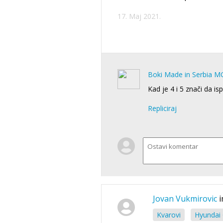
17. Maj 2021.
Boki Made in Serbia M
Kad je 4 i 5 znači da is
Repliciraj
Jovan Vukmirovic
i
Kvarovi
Hyundai 