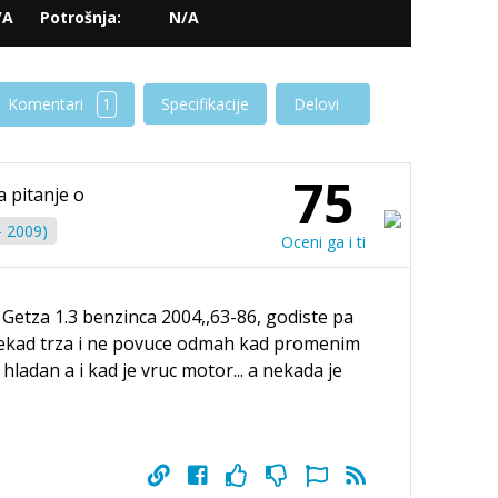
/A
Potrošnja:
N/A
Komentari
1
Specifikacije
Delovi
75
a pitanje o
- 2009)
Oceni ga i ti
Getza 1.3 benzinca 2004,,63-86, godiste pa
nekad trza i ne povuce odmah kad promenim
e hladan a i kad je vruc motor... a nekada je