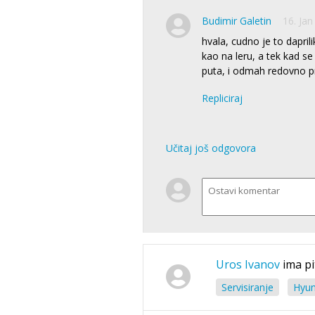
Budimir Galetin
16. Jan
hvala, cudno je to dapri
kao na leru, a tek kad s
puta, i odmah redovno p
Repliciraj
Učitaj još odgovora
Uros Ivanov
ima pi
Servisiranje
Hyun