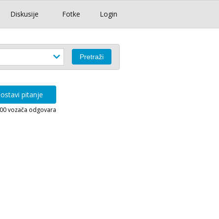
Diskusije
Fotke
Login
ostavi pitanje
000 vozača odgovara