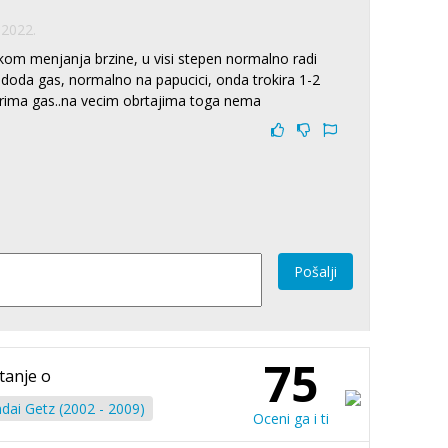
 2022.
likom menjanja brzine, u visi stepen normalno radi
e doda gas, normalno na papucici, onda trokira 1-2
rima gas..na vecim obrtajima toga nema
Pošalji
75
tanje o
dai Getz (2002 - 2009)
Oceni ga i ti