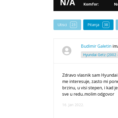
N/A
Komfor:
N
Utisci
23
Pitanja
38
Budimir Galetin
im
Hyundai Getz (2002 
Zdravo vlasnik sam Hyundai 
me interesuje, zasto mi po
brzinu, u visi stepen, i kad j
sve u redu..molim odgovor
16. Jan 2022.