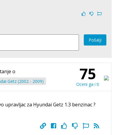
Pošalji
75
tanje o
dai Getz (2002 - 2009)
Oceni ga i ti
vo upravljac za Hyundai Getz 1.3 benzinac ?