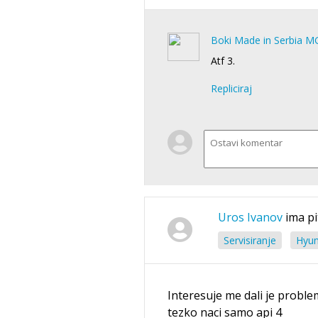
Boki Made in Serbia M
Atf 3.
Repliciraj
Uros Ivanov
ima pi
Servisiranje
Hyun
Interesuje me dali je proble
tezko naci samo api 4