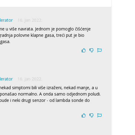
derator
16. Jan 2022.
e u više navrata. Jednom je pomoglo čišćenje
radnja polovne klapne gasa, treći put je bio
gasa.
derator
16. Jan 2022.
nekad simptomi bili više izraženi, nekad manje, a u
o ponašao normalno. A onda samo odjednom poludi.
ude i neki drugi senzor - od lambda sonde do