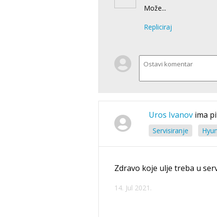
Može...
Repliciraj
Uros Ivanov
ima pi
Servisiranje
Hyun
Zdravo koje ulje treba u ser
14. Jul 2021.