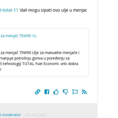
-total-11
'dali mogu sipati ovo ulje u menjac
 za menjač 75W90 1L
za menjač 75W90 Ulje za manuelne menjače i
smanjuje potrošnju goriva u poređenju sa
ći tehnologiji TOTAL Fuel Economi -vrlo dobra
i
G moderator
25. Aug 2021.