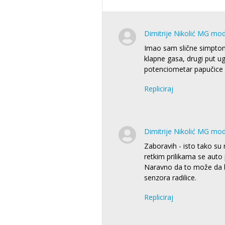
Dimitrije Nikolić MG mo
Imao sam slične simptom
klapne gasa, drugi put ug
potenciometar papučice 
Repliciraj
Dimitrije Nikolić MG mo
Zaboravih - isto tako su 
retkim prilikama se aut
Naravno da to može da b
senzora radilice.
Repliciraj