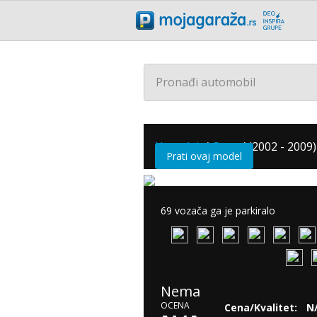
Pronađi automobil
Hyundai
/
Getz
/
(2002 - 2009)
Prati ovaj model
69 vozača ga je parkiralo
Nema
OCENA
Cena/Kvalitet:
N