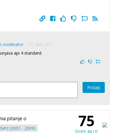
G moderator
17. Maj 2021.
punjava api 4 standard.
Pošalji
75
ma pitanje o
Getz (2002 - 2009)
Oceni ga i ti