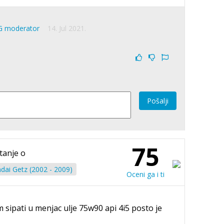
G moderator
14. Jul 2021.
Pošalji
75
tanje o
dai Getz (2002 - 2009)
Oceni ga i ti
m sipati u menjac ulje 75w90 api 4i5 posto je