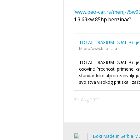
'
www.beo-car.rs/menj-75w90
1.3 63kw 85hp benzinac?
TOTAL TRAXIUM DUAL 9 ulje
https://www.beo-car.rs
TOTAL TRAXIUM DUAL 9 ulje 
osovine Prednosti primene: -
standardnim uljima zahvaljuju
svojstva visokog pritiska i zašt
25. Aug 2021.
Boki Made in Serbia M