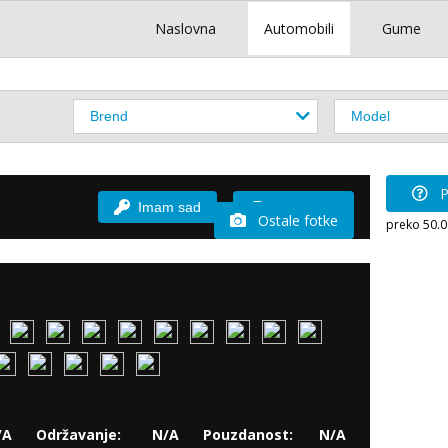
Naslovna
Automobili
Gume
P
Imam sad
Vozio sam
Ostale fotke
preko 50.
/A
Održavanje:
N/A
Pouzdanost:
N/A